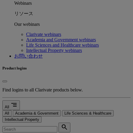
Webinars
リソース
Our webinars
Clarivate webinars
Academia and Government webinars
Life Sciences and Healthcare webinars
Intellectual Property webinars
お問い合わせ
Product logins
Find logins to all Clarivate products below.
segment
All
All
Academia & Government
Life Sciences & Healthcare
Intellectual Property
search