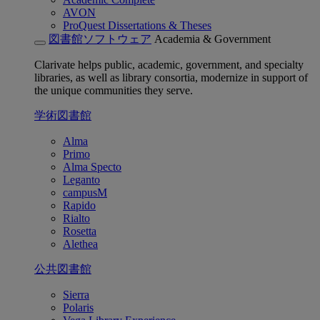
AVON
ProQuest Dissertations & Theses
図書館ソフトウェア
Academia & Government
Clarivate helps public, academic, government, and specialty
libraries, as well as library consortia, modernize in support of
the unique communities they serve.
学術図書館
Alma
Primo
Alma Specto
Leganto
campusM
Rapido
Rialto
Rosetta
Alethea
公共図書館
Sierra
Polaris