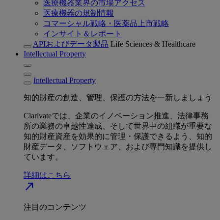
医療機器業界の市場アクセス
医療機器の規制情報
コマーシャル戦略・医薬品上市戦略
インサイト＆レポート
APIおよびデータ製品
Life Sciences & Healthcare
Intellectual Property
Intellectual Property
知的財産の創造、管理、保護の方法を一新しましょう
Clarivateでは、企業のイノベーション推進、法律事務
所の業務の卓越性達成、そして世界中の組織が重要な
知的財産資産を効果的に管理・保護できるよう、知的
財産データ、ソフトウェア、および専門知識を提供し
ています。
詳細はこちら
north_east
注目のコンテンツ