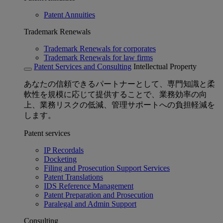
Patent Annuities
Trademark Renewals
Trademark Renewals for corporates
Trademark Renewals for law firms
Patent Services and Consulting
Intellectual Property
あなたの信頼できるパートナーとして、専門知識と柔
軟性を規模に応じて提供することで、業務効率の向
上、業務リスクの低減、管理サポートへの負担軽減を
します。
Patent services
IP Recordals
Docketing
Filing and Prosecution Support Services
Patent Translations
IDS Reference Management
Patent Preparation and Prosecution
Paralegal and Admin Support
Consulting