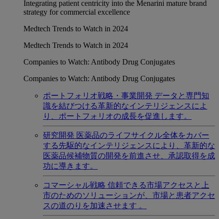
Integrating patient centricity into the Menarini mature brand
strategy for commercial excellence
Medtech Trends to Watch in 2024
Medtech Trends to Watch in 2024
Companies to Watch: Antibody Drug Conjugates
Companies to Watch: Antibody Drug Conjugates
ポートフォリオ戦略・事業開発
データと専門知
識を結びつける革新的なインテリジェンスによ
り、ポートフォリオの成長を促進します。
研究開発
医薬品のライフサイクル全体をカバー
する先駆的なインテリジェンスにより、革新的な
医薬品候補物質の開発を前進させ、承認取得を成
功に導きます。
コマーシャル戦略
信頼できる市場アクセスと上
市のためのソリューションが、市場と患者アクセ
スの道のりを加速させます 。