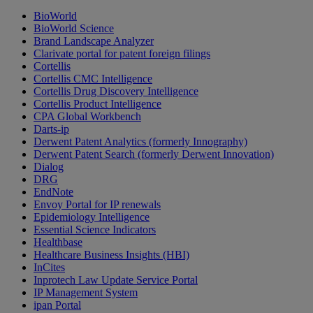
BioWorld
BioWorld Science
Brand Landscape Analyzer
Clarivate portal for patent foreign filings
Cortellis
Cortellis CMC Intelligence
Cortellis Drug Discovery Intelligence
Cortellis Product Intelligence
CPA Global Workbench
Darts-ip
Derwent Patent Analytics (formerly Innography)
Derwent Patent Search (formerly Derwent Innovation)
Dialog
DRG
EndNote
Envoy Portal for IP renewals
Epidemiology Intelligence
Essential Science Indicators
Healthbase
Healthcare Business Insights (HBI)
InCites
Inprotech Law Update Service Portal
IP Management System
ipan Portal