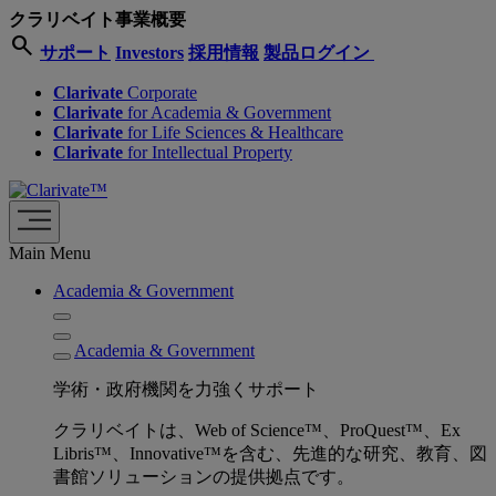
クラリベイト事業概要
search
サポート
Investors
採用情報
製品ログイン
Clarivate
Corporate
Clarivate
for Academia & Government
Clarivate
for Life Sciences & Healthcare
Clarivate
for Intellectual Property
Main Menu
Academia & Government
Academia & Government
学術・政府機関を力強くサポート
クラリベイトは、Web of Science™、ProQuest™、Ex
Libris™、Innovative™を含む、先進的な研究、教育、図
書館ソリューションの提供拠点です。