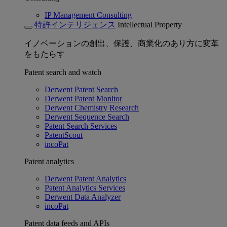
IP Management Consulting
特許インテリジェンス
Intellectual Property
イノベーションの創出、保護、商業化のあり方に変革
をもたらす
Patent search and watch
Derwent Patent Search
Derwent Patent Monitor
Derwent Chemistry Research
Derwent Sequence Search
Patent Search Services
PatentScout
incoPat
Patent analytics
Derwent Patent Analytics
Patent Analytics Services
Derwent Data Analyzer
incoPat
Patent data feeds and APIs