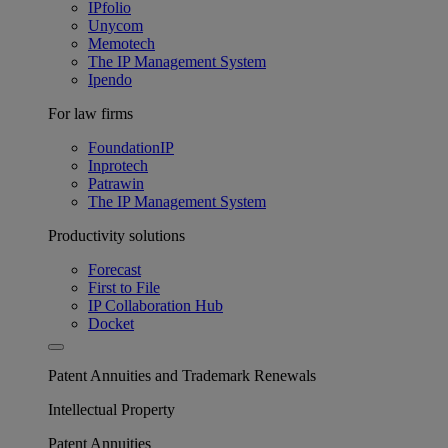
IPfolio
Unycom
Memotech
The IP Management System
Ipendo
For law firms
FoundationIP
Inprotech
Patrawin
The IP Management System
Productivity solutions
Forecast
First to File
IP Collaboration Hub
Docket
Patent Annuities and Trademark Renewals
Intellectual Property
Patent Annuities