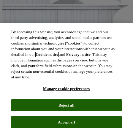
By accessing this website, you acknowledge that we and our
third party advertising, analytics, and social media partners use
cookies and similar technologies (“cookies”) to collect
information about you and your interactions with this website as
detailed in our
Cookie notice
and
Privacy notice
. This may
include information such as the pages you view, buttons you
click, and your form field submissions on the website. You may
reject certain non-essential cookies or manage your preferences
at any time.
Manage cookie preferences
Reject all
Accept all