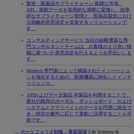
製造・医薬品サプライチェーン
複雑な市場、
API、規制データを実用的な洞察に変換し、効率
的なサプライチェーン管理と、医薬品製造におけ
る戦略的意思決定を促進するソリューションで
す。
コンサルティングサービス
当社の経験豊富な専
門コンサルタントチームは、お客様がより良い情
報に基づいた意思決定を行えるようお手伝いしま
す。
Medtech
専門家によって構築されたイノベーショ
ンを強化するための、医療機器に特化したインテ
リジェンス。
APIおよびデータ製品
本製品を利用することで、
貴社の既存のポータル、ダッシュボード、および
システムとクラリベイトのデータを円滑に統合で
き、特定の要件に応じて柔軟に活用することも可
能です。
ポートフォリオ戦略・事業開発
Life Sciences &