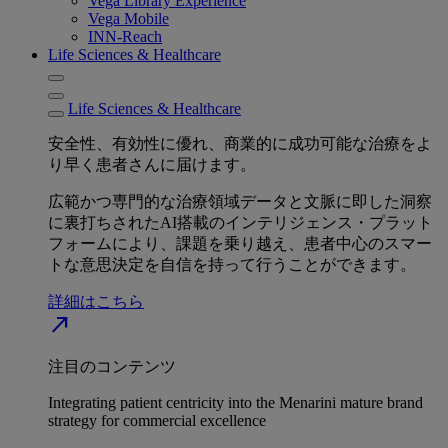
Vega Library Experience
Vega Mobile
INN-Reach
Life Sciences & Healthcare
Life Sciences & Healthcare
安全性、有効性に優れ、商業的に成功可能な治療をよ
り早く患者さんに届けます。
広範かつ専門的な治療領域データと文脈に即した洞察
に裏打ちされたAI搭載のインテリジェンス・プラット
フォームにより、課題を乗り越え、患者中心のスマー
トな意思決定を自信を持って行うことができます。
詳細はこちら
north_east
注目のコンテンツ
Integrating patient centricity into the Menarini mature brand
strategy for commercial excellence