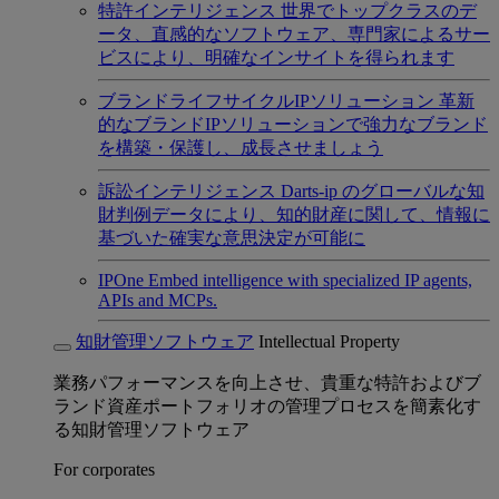
特許インテリジェンス
世界でトップクラスのデ
ータ、直感的なソフトウェア、専門家によるサー
ビスにより、明確なインサイトを得られます
ブランドライフサイクルIPソリューション
革新
的なブランドIPソリューションで強力なブランド
を構築・保護し、成長させましょう
訴訟インテリジェンス
Darts-ip のグローバルな知
財判例データにより、知的財産に関して、情報に
基づいた確実な意思決定が可能に
IPOne
Embed intelligence with specialized IP agents,
APIs and MCPs.
知財管理ソフトウェア
Intellectual Property
業務パフォーマンスを向上させ、貴重な特許およびブ
ランド資産ポートフォリオの管理プロセスを簡素化す
る知財管理ソフトウェア
For corporates