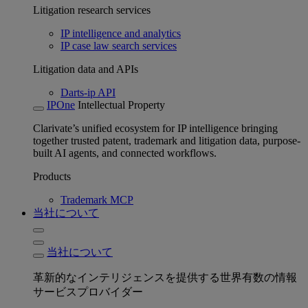
Litigation research services
IP intelligence and analytics
IP case law search services
Litigation data and APIs
Darts-ip API
IPOne
Intellectual Property
Clarivate’s unified ecosystem for IP intelligence bringing
together trusted patent, trademark and litigation data, purpose-
built AI agents, and connected workflows.
Products
Trademark MCP
当社について
当社について
革新的なインテリジェンスを提供する世界有数の情報
サービスプロバイダー