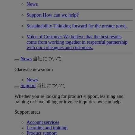
News
Support
How can we help?
Sustainability
Thinking forward for the greater good.
Voice of Customer
We believe that the best results
come from working together in respectful partnership
with our colleagues and customers.
News
当社について
Clarivate newsroom
News
Support
当社について
Whether you’re looking for product support, learning and
training or have billing or invoice inquiries, we can help.
Support areas
Account services
Learning and training
Product support