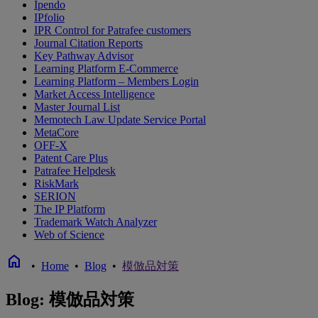
Ipendo
IPfolio
IPR Control for Patrafee customers
Journal Citation Reports
Key Pathway Advisor
Learning Platform E-Commerce
Learning Platform – Members Login
Market Access Intelligence
Master Journal List
Memotech Law Update Service Portal
MetaCore
OFF-X
Patent Care Plus
Patrafee Helpdesk
RiskMark
SERION
The IP Platform
Trademark Watch Analyzer
Web of Science
home
•
Home
•
Blog
•
模倣品対策
Blog: 模倣品対策