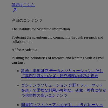
詳細はこちら
north_east
注目のコンテンツ
The Institute for Scientific Information
Fostering the scientometric community through research and
collaboration.
AI for Academia
Pushing the boundaries of research and learning with AI you
can trust.
科学・学術研究
データとソリューション、そし
て専門知識をつなぎ、研究機関の成功を促進
コンテンツソリューション
分野とフォーマット
を超えて柔軟な利用が可能な、研究・教育に役立
つ信頼性の高いコンテンツ
図書館ソフトウェア
つながり、コラボレーショ