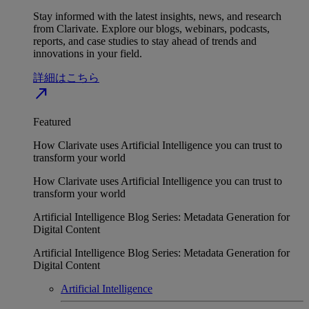
Stay informed with the latest insights, news, and research
from Clarivate. Explore our blogs, webinars, podcasts,
reports, and case studies to stay ahead of trends and
innovations in your field.
詳細はこちら
north_east
Featured
How Clarivate uses Artificial Intelligence you can trust to
transform your world
How Clarivate uses Artificial Intelligence you can trust to
transform your world
Artificial Intelligence Blog Series: Metadata Generation for
Digital Content
Artificial Intelligence Blog Series: Metadata Generation for
Digital Content
Artificial Intelligence