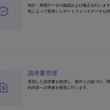
特許・商標データの確認および修正を行います。
erified
収によって取得したポートフォリオデータも
請求書管理
受領した請求書を処理し、案件との紐づけ、
quest_page
約内容への準拠を確実に行います。