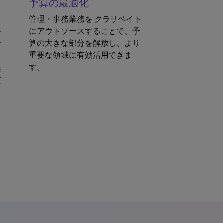
予算の最適化
管理・事務業務を クラリベイト
にアウトソースすることで、予
ー
算の大きな部分を解放し、より
付
重要な領域に有効活用できま
中
す。
業
質
ま