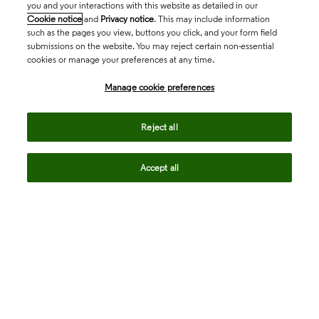
you and your interactions with this website as detailed in our
Cookie notice
and
Privacy notice
. This may include information
such as the pages you view, buttons you click, and your form field
submissions on the website. You may reject certain non-essential
cookies or manage your preferences at any time.
Academia & Government
Manage cookie preferences
Life Sciences & Healthcare
Reject all
Accept all
Intellectual Property
Company
language
Regional sites
© 2026 Clarivate. All rights reserved.