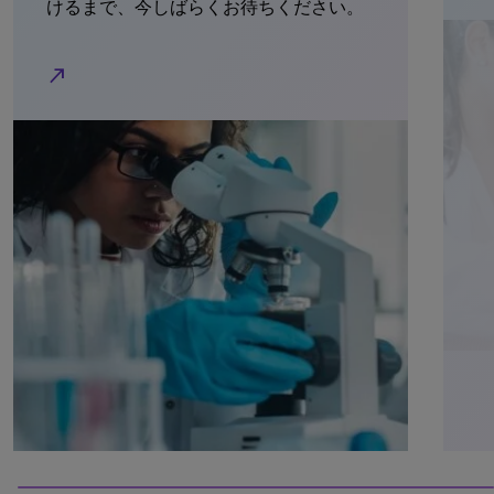
けるまで、今しばらくお待ちください。
north_east