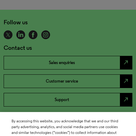
Follow us
Contact us
north_east
Sales enquiries
north_east
Customer service
north_east
Support
By accessing this website, you acknowledge that we and our third
party advertising, analytics, and social media partners use cookies
and similar technologies (“cookies”) to collect information about