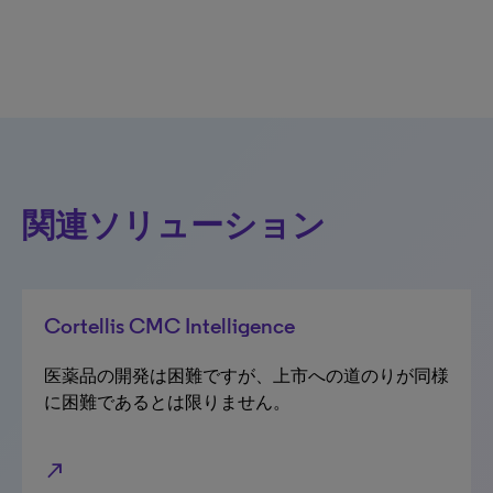
100% completed
関連ソリューション
Cortellis CMC Intelligence
医薬品の開発は困難ですが、上市への道のりが同様
に困難であるとは限りません。
north_east