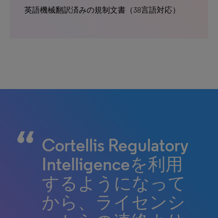
英語機械翻訳済みの規制文書（38言語対応）
Cortellis Regulatory
Cortellis Regulatory
Cortellis Regulatory
Intelligenceを利用
Intelligenceは、自
Intelligenceは、最
するようになって
信をもって規制ガ
新の規制情報と複
から、ライセンシ
イドライン遵守に
数の国における規