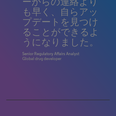
ーからの連絡より
取り組むために必
制の多様性の迅速
も早く、自らアッ
要な洞察を提供し
な特定により、戦
プデートを見つけ
てくれます。最新
略的な計画をサポ
ることができるよ
の情報を入手し、
ートしてくれま
うになりました。
コンプライアンス
す。
を維持するために
Senior Regulatory Affairs Analyst
Regulatory Professional
Global drug developer
Medical device manufacturer
毎日使用していま
す。
Regulatory Professional
Specialty pharma company
0% completed