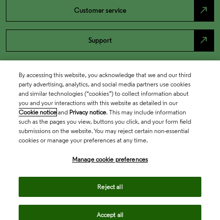
north_east
Customer service
north_east
Support
By accessing this website, you acknowledge that we and our third
party advertising, analytics, and social media partners use cookies
and similar technologies (“cookies”) to collect information about
you and your interactions with this website as detailed in our
Cookie notice
and
Privacy notice
. This may include information
such as the pages you view, buttons you click, and your form field
submissions on the website. You may reject certain non-essential
cookies or manage your preferences at any time.
Academia & Government
Manage cookie preferences
Life Sciences & Healthcare
Reject all
Accept all
Intellectual Property