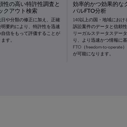
頼性の高い特許性調査と
効率的かつ効果的な
ックアウト検索
バルFTO分析
先日や分類の修正に加え、正確
140以上の国・地域におけ
発明要約により、特許性を迅速
訴訟案件のデータと信頼
つ自信をもって評価することが
リーガルステータスデー
きます。
り、より迅速かつ情報に
FTO（freedom-to-opera
が可能になります。