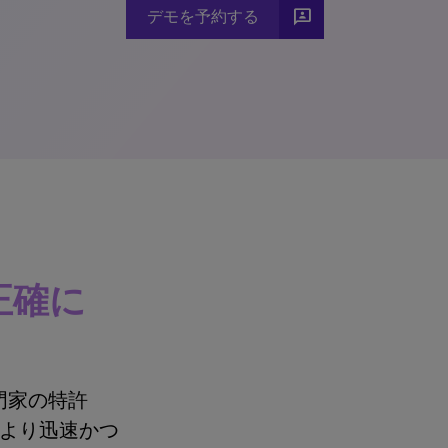
3p
デモを予約する
正確に
許専門家の特許
判断をより迅速かつ