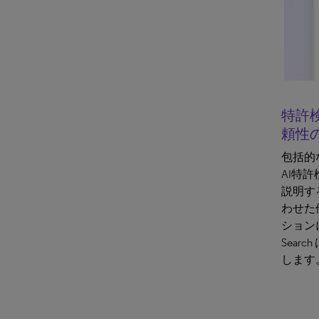
特許
頼性
包括的
AI特
説明す
わせた
ションによ
Sear
します