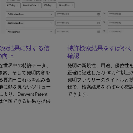
検索結果に対する信
特許検索結果をすばやく
の向上
確認
な世界中の特許データ、
発明の新規性、用途、優位性
許検索、そして発明内容を
正確に記述した7,000万件以上
る要約― これらを組み合
発明ファミリーのタイトルと
他に類を見ないソリュー
録で、検索結果をすばやく確
り、Derwent Patent
できます。
ch は信頼できる結果を提供
。