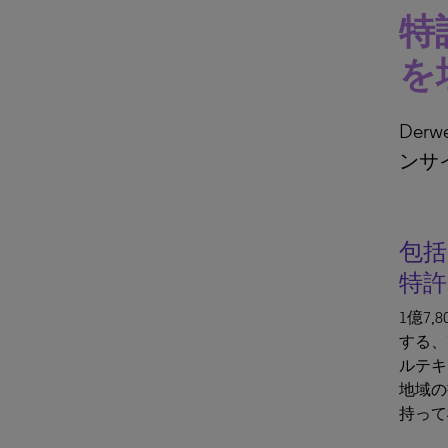
特
を
Der
ンサ
包
特許
1億7
する、
ルテキ
地域の
持って