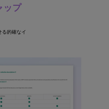
ャップ
を寄せる的確なイ
。