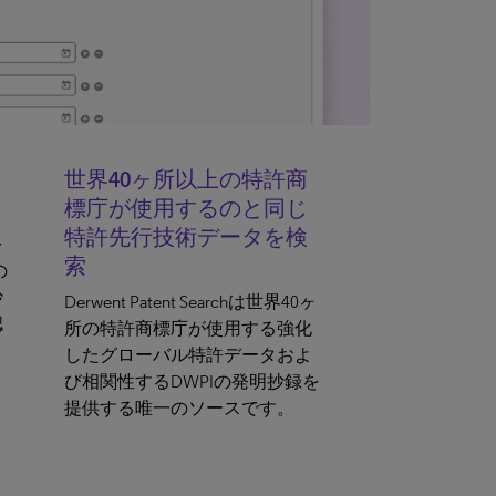
世界40ヶ所以上の特許商
標庁が使用するのと同じ
特許先行技術データを検
を
索
の
抄
Derwent Patent Searchは世界40ヶ
認
所の特許商標庁が使用する強化
したグローバル特許データおよ
び相関性するDWPIの発明抄録を
提供する唯一のソースです。