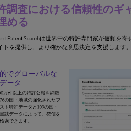
許調査における信頼性のギ
埋める
went Patent Searchは世界中の特許専門家が信頼
イトを提供し、より確かな意思決定を支援します
括的でグローバルな
データ
,800万件以上の特許公報を網羅
76の国・地域の強化されたフ
スト特許データと109の国・
書誌データによって、確信を
検索できます。