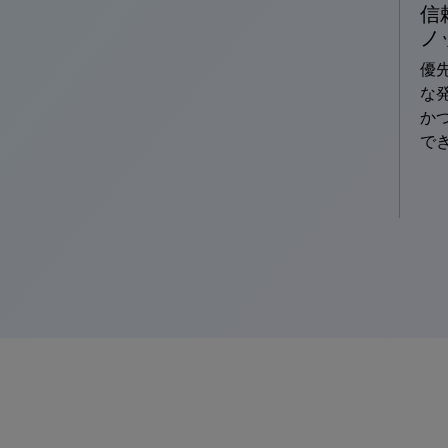
信
ノ
優
な
か
で