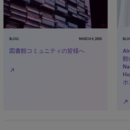
025
BLOG
NOVEMBER 20, 2024
Alma™およびPrimo™への移行で図書
館の変革プロジェクトを成功に：
National Kaohsiung University of
Hospitality and Tourism（国立高雄
ホスピタリティ大学）
north_east
100% completed