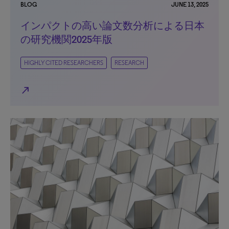
BLOG
JUNE 13, 2025
インパクトの高い論文数分析による日本
の研究機関2025年版
HIGHLY CITED RESEARCHERS
RESEARCH
north_east