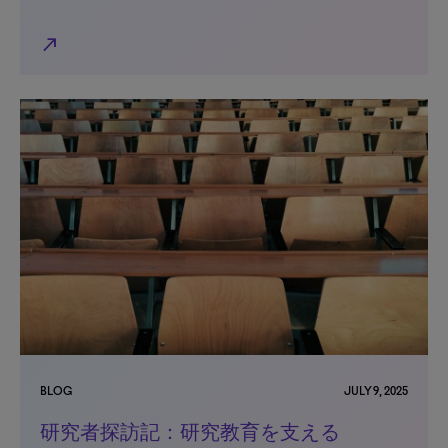
north_east
BLOG
JULY 9, 2025
研究者探訪記：研究教育を支える