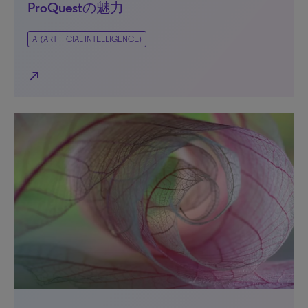
ProQuestの魅力
AI (ARTIFICIAL INTELLIGENCE)
north_east