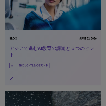
BLOG
JUNE 22, 2026
アジアで進むAI教育の課題と６つのヒン
ト
AI
THOUGHT LEADERSHIP
north_east