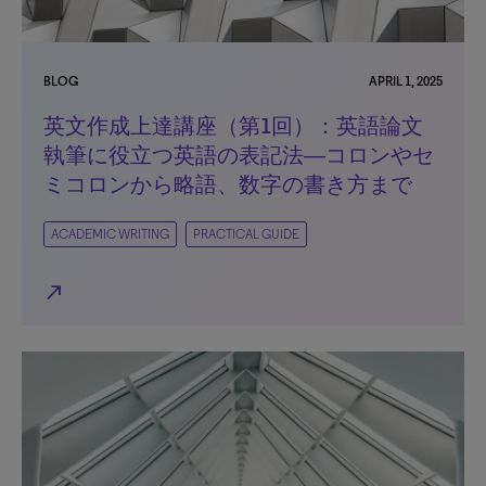
BLOG
APRIL 1, 2025
英文作成上達講座（第1回）：英語論文
執筆に役立つ英語の表記法―コロンやセ
ミコロンから略語、数字の書き方まで
ACADEMIC WRITING
PRACTICAL GUIDE
north_east