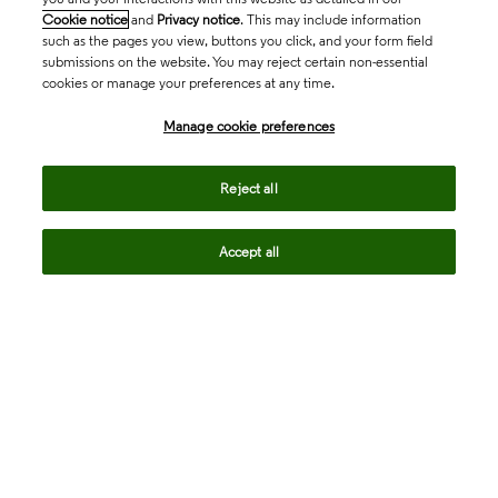
Cookie notice
and
Privacy notice
. This may include information
such as the pages you view, buttons you click, and your form field
submissions on the website. You may reject certain non-essential
cookies or manage your preferences at any time.
Academia & Government
Manage cookie preferences
Life Sciences & Healthcare
Reject all
Accept all
Intellectual Property
Company
language
Regional sites
© 2026 Clarivate. All rights reserved.