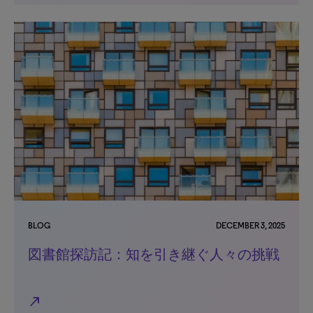
BLOG
DECEMBER 3, 2025
図書館探訪記：知を引き継ぐ人々の挑戦
north_east