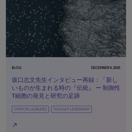
BLOG
DECEMBER 4, 2025
坂口志文先生インタビュー再録：「新し
いものが生まれる時の『伝統』 ー 制御性
T細胞の発見と研究の足跡
CITATION LAUREATES
THOUGHT LEADERSHIP
north_east