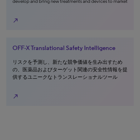
develop and bring new treatments and devices to market
north_east
OFF-X Translational Safety Intelligence
リスクを予測し、新たな競争価値を生み出すため
の、医薬品およびターゲット関連の安全性情報を提
供するユニークなトランスレーショナルツール
north_east