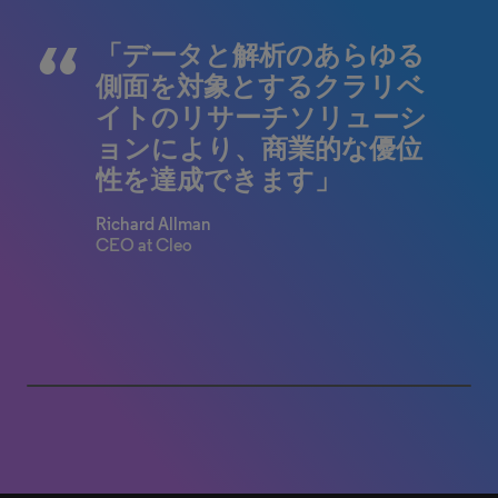
「データと解析のあらゆる
「Cortellis Drug Discovery
側面を対象とするクラリベ
Intelligenceのデータベース
イトのリサーチソリューシ
は、過去10年間の競合状況
ョンにより、商業的な優位
の把握、最新のターゲット
性を達成できます」
開発のモニタリング、疾患
プロファイルの分析におい
Richard Allman
て、非常に有用なツールと
CEO at Cleo​
して活用されています」
William C. Stafford
Fulgurite AB
0% completed