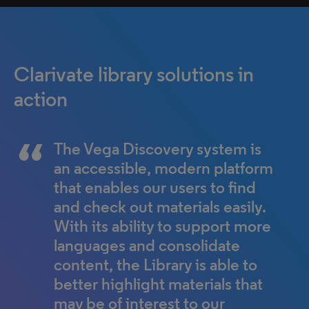
Clarivate library solutions in
action
The Vega Discovery system is
Alma and Primo have not only
an accessible, modern platform
made our lives easier from the
that enables our users to find
librarian back end, but the
and check out materials easily.
clients - our students - are also
With its ability to support more
very happy.
languages and consolidate
Mary Turnbull
content, the Library is able to
Cairnmillar Institute
better highlight materials that
may be of interest to our