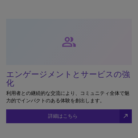
group
エンゲージメントとサービスの強
化
利用者との継続的な交流により、コミュニティ全体で魅
力的でインパクトのある体験を創出します。
north_east
詳細はこちら