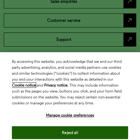
north_east
Sales enquiries
north_east
Customer service
north_east
Support
By accessing this website, you acknowledge that we and our third
party advertising, analytics, and social media partners use cookies
and similar technologies (“cookies”) to collect information about
you and your interactions with this website as detailed in our
Cookie notice
and
Privacy notice
. This may include information
such as the pages you view, buttons you click, and your form field
submissions on the website. You may reject certain non-essential
cookies or manage your preferences at any time.
Academia & Government
Manage cookie preferences
Life Sciences & Healthcare
Reject all