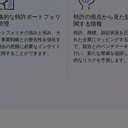
略的な特許ポートフォリ
特許の視点から見た
管理
関する情報
ートフォリオの強みと弱み、そ
特許、商標、訴訟状況を
て事業戦略との整合性を強化す
れた企業にマッピングす
機会の把握に必要なインサイト
で、競合とのベンチマー
取得することができます。
行い、新たな脅威を追跡
的なリスクを予測します