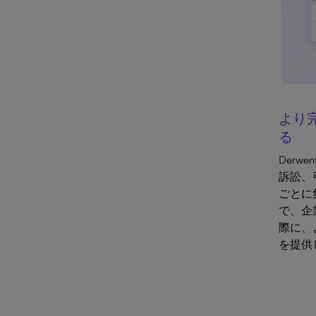
より
る
Derwen
訴訟、
ごとに
で、企
際に、
を提供