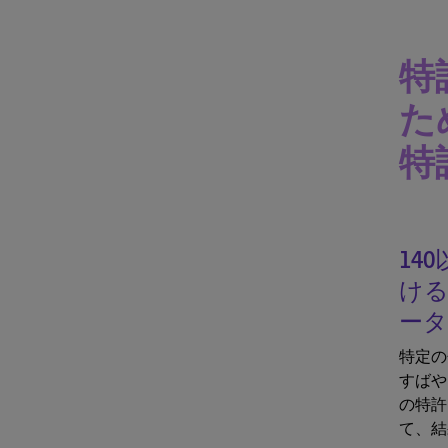
特
た
特
14
ける
ータ
特定の
すばや
の特許
て、結