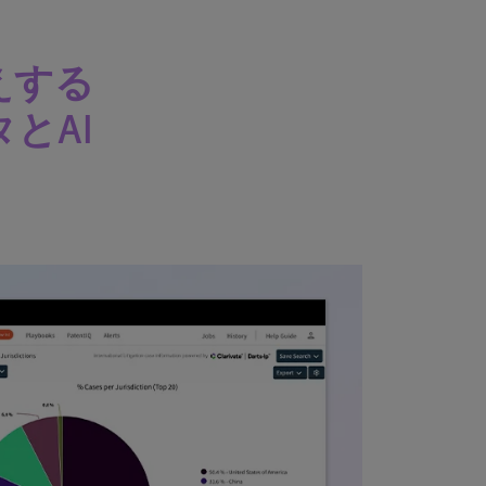
えする
とAI