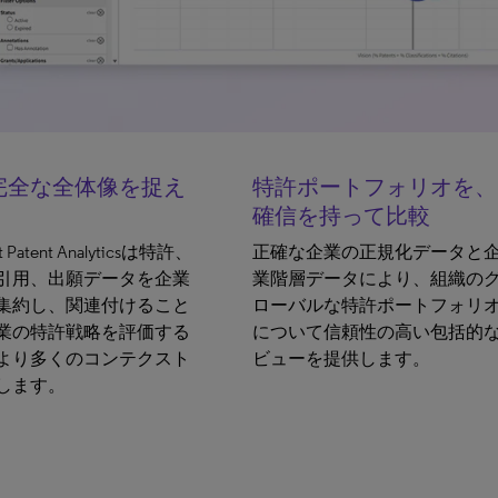
完全な全体像を捉え
特許ポートフォリオを、
確信を持って比較
t Patent Analyticsは特許、
正確な企業の正規化データと
引用、出願データを企業
業階層データにより、組織の
集約し、関連付けること
ローバルな特許ポートフォリ
業の特許戦略を評価する
について信頼性の高い包括的
より多くのコンテクスト
ビューを提供します。
します。