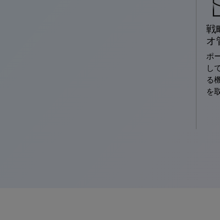
戦
オ
ポ
し
る
を