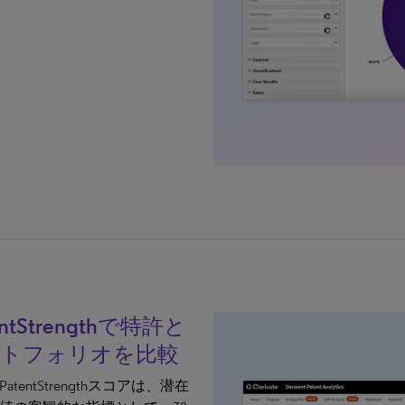
entStrengthで特許と
ートフォリオを比較
atentStrengthスコアは、潜在