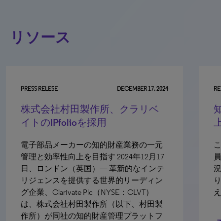
リソース
7, 2024
REPORT
リベ
知財業務の最前線 -知財業務の向
上に必要なベンチマークと戦略-
一元
このレポートでは、戦略との整合性、人
月17
員の充足度、支援テクノロジーの導入状
インテ
況、人工知能（AI）の利用状況という切
ィン
り口から、知財業務のあり方に影響を与
T）
えている課題や動向を紹介します。
田製
トフ