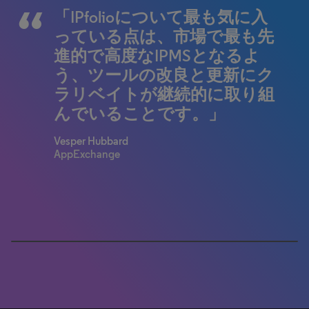
「IPfolioについて最も気に入
「常にスマートかつ効率的に
っている点は、市場で最も先
行動できるようになります。
進的で高度なIPMSとなるよ
システムが改良され、働き方
う、ツールの改良と更新にク
も改善しています。M&Aの買
ラリベイトが継続的に取り組
収から、単純な毎日のメール
んでいることです。」
処理まで、IPfolioで作業を行
うたびに、仕事をより簡単に
Vesper Hubbard
こなし、より快適に過ごす方
AppExchange
法が見つかります。」
General Counsel of IP Ops
Fortune 100 Company
100% completed