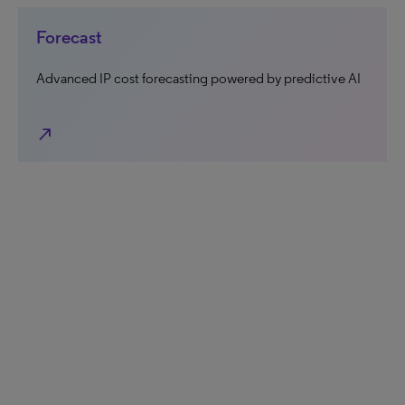
Forecast
Advanced IP cost forecasting powered by predictive AI
north_east