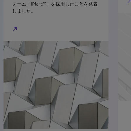
north_east
を発表