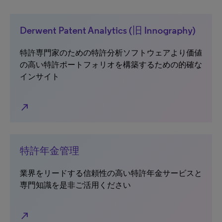
Derwent Patent Analytics (旧 Innography)
特許専門家のための特許分析ソフトウェアより価値
の高い特許ポートフォリオを構築するための的確な
インサイト
north_east
特許年金管理
業界をリードする信頼性の高い特許年金サービスと
専門知識を是非ご活用ください
north_east