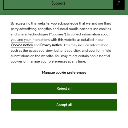
north_east
Support
By accessing this website, you acknowledge that we and our third
party advertising, analytics, and social media partners use cookies
and similar technologies (“cookies”) to collect information about
you and your interactions with this website as detailed in our
Cookie notice
and
Privacy notice
. This may include information
such as the pages you view, buttons you click, and your form field
submissions on the website. You may reject certain non-essential
cookies or manage your preferences at any time.
Academia & Government
Manage cookie preferences
Life Sciences & Healthcare
Reject all
Accept all
Intellectual Property
Company