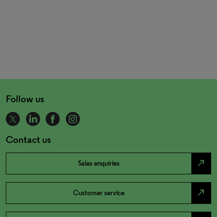
Follow us
Contact us
north_east
Sales enquiries
north_east
Customer service