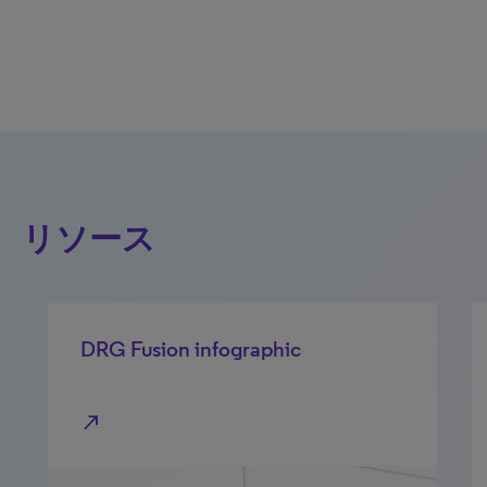
リソース
DRG Fusion infographic
N
ク
north_east