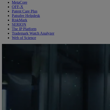
MetaCore
OFF-X
Patent Care Plus
Patrafee Helpdesk
RiskMark
SERION
The IP Platform
Trademark Watch Analyzer
Web of Science