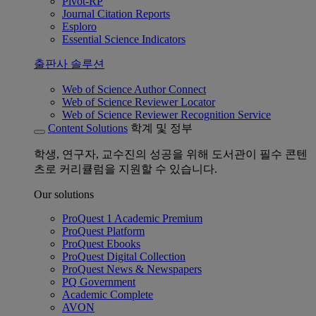
Pivot-RP
Journal Citation Reports
Esploro
Essential Science Indicators
출판사 솔루션
Web of Science Author Connect
Web of Science Reviewer Locator
Web of Science Reviewer Recognition Service
Content Solutions
학계 및 정부
학생, 연구자, 교수진의 성공을 위해 도서관이 필수 콘텐
츠로 커리큘럼을 지원할 수 있습니다.
Our solutions
ProQuest 1 Academic Premium
ProQuest Platform
ProQuest Ebooks
ProQuest Digital Collection
ProQuest News & Newspapers
PQ Government
Academic Complete
AVON