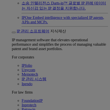
소송 인텔리전스
Darts-ip™ 글로벌 IP 판례 데이터
는 자신감 있는 IP 결정을 지원합니다.
IPOne
Embed intelligence with specialized IP agents,
APIs and MCPs.
IP 관리 소프트웨어
지식재산
IP management software that elevates operational
performance and simplifies the process of managing valuable
patent and brand asset portfolios.
For corporates
IPfolio
Unycom
Memotech
IP 관리 시스템
Ipendo
For law firms
FoundationIP
Inprotech
Patrawin