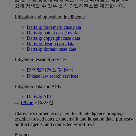
쉽게 검색할 수 있는 소송 인텔리전스를 제공합니다.
Litigation and opposition intelligence
Darts-ip trademark case data
Darts-ip patent case law data
Darts-ip copyright case data
Darts-ip design case data
Darts-ip domain case data
Litigation research services
IP 인텔리전스 및 분석
IP case law search services
Litigation data and APIs
Darts-ip API
IPOne
지식재산
Clarivate’s unified ecosystem for IP intelligence bringing
together trusted patent, trademark and litigation data, purpose-
built AI agents, and connected workflows.
Products