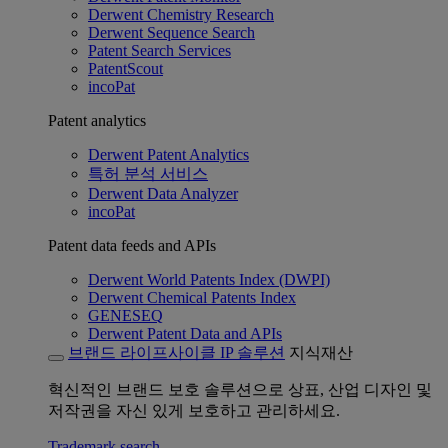
Derwent Chemistry Research
Derwent Sequence Search
Patent Search Services
PatentScout
incoPat
Patent analytics
Derwent Patent Analytics
특허 분석 서비스
Derwent Data Analyzer
incoPat
Patent data feeds and APIs
Derwent World Patents Index (DWPI)
Derwent Chemical Patents Index
GENESEQ
Derwent Patent Data and APIs
브랜드 라이프사이클 IP 솔루션
지식재산
혁신적인 브랜드 보호 솔루션으로 상표, 산업 디자인 및
저작권을 자신 있게 보호하고 관리하세요.
Trademark search