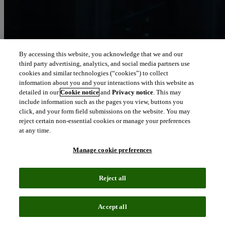
By accessing this website, you acknowledge that we and our
신뢰할 수 있는 인텔리전스로 비즈니스를
third party advertising, analytics, and social media partners use
cookies and similar technologies (“cookies”) to collect
이끄세요
information about you and your interactions with this website as
detailed in our
Cookie notice
and
Privacy notice
. This may
클래리베이트는 사람들과 조직을 신뢰할 수 있는 인텔리전스
include information such as the pages you view, buttons you
와 연결해 세상을 변화시킬 수 있도록 지원합니다.
click, and your form field submissions on the website. You may
reject certain non-essential cookies or manage your preferences
north_east
at any time.
회사 소개
Manage cookie preferences
클래리베이트의 솔루션은 전 세계 수백만
Reject all
명에게 신뢰받고 있습니다
Accept all
전문성과 풍부한 데이터, 인사이트, 분석, 워크플로 소프트웨