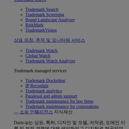
Trademark Search
Trademark Screening
Brand Landscape Analyzer
RiskMark
TrademarkVision
상표 와칭, 추적 및 모니터링 서비스
Trademark Watch
Global Watch
Trademark Watch Analyzer
Trademark managed services
Trademark Docketing
IP Recordals
Trademark analytics
Paralegal and admin support
Trademark maintenance for law firms
Trademark maintenance for corporations
소송 인텔리전스
지식재산
Darts-ip는 상표, 특허, 디자인 및 모델, 저작권, 도메인 이
름 및 부정 경쟁에 대해 색인화되고 디지털로 제공되며