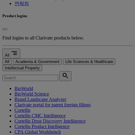
연락처
Product logins
Find logins to all Clarivate products below.
segment
All
All
Academia & Government
Life Sciences & Healthcare
Intellectual Property
search
BioWorld
BioWorld Science
Brand Landscape Analyzer
Clarivate portal for patent foreign filings
Cortellis
Cortellis CMC Intelligence
Cortellis Drug Discovery Intelligence
Cortellis Product Intelligence
CPA Global Workbench