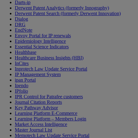
Darts-ip
Derwent Patent Analytics (formerly Innography)
Derwent Patent Search (formerly Derwent Innovation)
Dialog
DRG
EndNote
Envoy Portal for IP renewals
Epidemiology Intelligence
Essential Science Indicators
Healthbase
Healthcare Business Insights (HBI)
InCites
Inprotech Law Update Service Portal
IP Management System
ipan Portal
Ipendo
IPfolio
IPR Control for Patrafee customers
Journal Citation Reports
Key Pathway Advisor
Learning Platform E-Commerce
Learning Platform – Members Login
Market Access Intelligence
Master Journal List
Memotech Law Update Service Portal