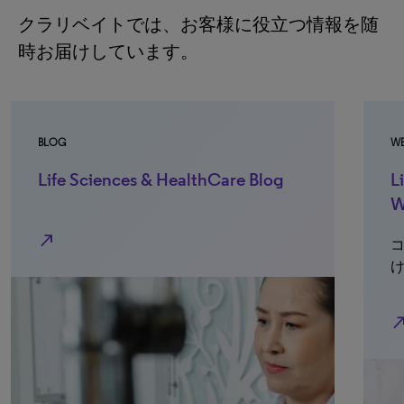
クラリベイトでは、お客様に役立つ情報を随
時お届けしています。
OG
WEBINAR
ife Sciences & HealthCare Blog
Life Sci
Webinar
st
コンテン
けるまで
north_east