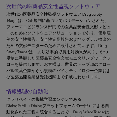
次世代の医薬品安全性監視ソフトウェア
次世代の医薬品安全性監視ソフトウェア Drug Safety
Triagerは、GxP規制に基づいてバリデーションされた、
ファーマコビジランス部門での医薬品安全性文献レビュ
ーのためのソフトウェアソリューションであり、個別症
例の安全性報告、安全性定期報告およびシグナル検出の
ための文献モニターのために設計されています。Drug
Safety Triagerは、より効率的で費用対効果が高く、かつ
規制に準拠した医薬品安全性文献モニタリングワークフ
ローを提供します。お客様は、世界のトップ10のグロー
バル製薬企業から小規模のバイオテクノロジー企業およ
び医薬品開発業務受託機関まで多岐にわたります。
情報処理の自動化
クラリベイトの機械学習エンジンである
Dialog® ML（Dialogプラットフォームの一部）による自
動化された工程を統合することで、Drug Safety Triagerは