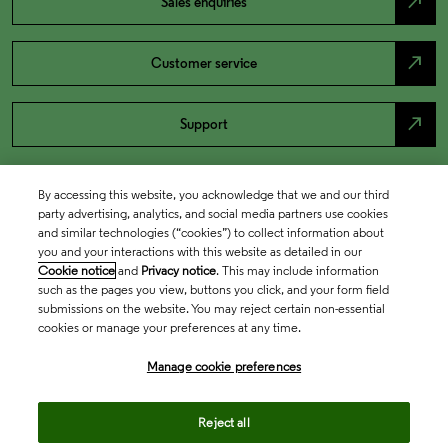
north_east
Sales enquiries
north_east
Customer service
north_east
Support
By accessing this website, you acknowledge that we and our third
party advertising, analytics, and social media partners use cookies
and similar technologies (“cookies”) to collect information about
you and your interactions with this website as detailed in our
Cookie notice
and
Privacy notice
. This may include information
such as the pages you view, buttons you click, and your form field
submissions on the website. You may reject certain non-essential
cookies or manage your preferences at any time.
Academia & Government
Manage cookie preferences
Life Sciences & Healthcare
Reject all