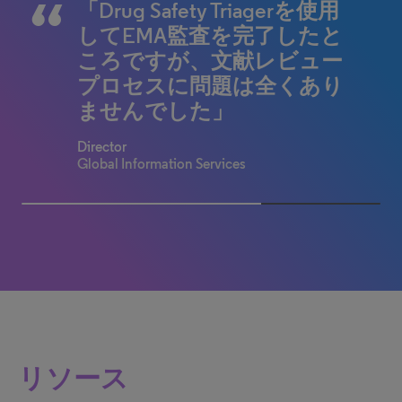
「以前使用していたシステ
「初日からエラーなく作動
「Drug Safety Triagerを使用
「私たちは、これほど有能
ムと比較すると、Drug
し、約束通りの結果をもた
してEMA監査を完了したと
で、フレキシブルで、対応
Safety Triagerによって馬車
らしてくれる医薬品安全性
ころですが、文献レビュー
力のあるベンダーを見たこ
から宇宙ロケットに乗り換
ソフトウェアは、これまで
プロセスに問題は全くあり
とはありません」
えたようなものです」
存在していませんでした」
ませんでした」
Director
Global Information Services
Head of Literature Screening
Manager Drug Safety Systems
Director
トップ10の製薬企業
Top 50 pharmaceutical company
Global Information Services
100% completed
リソース