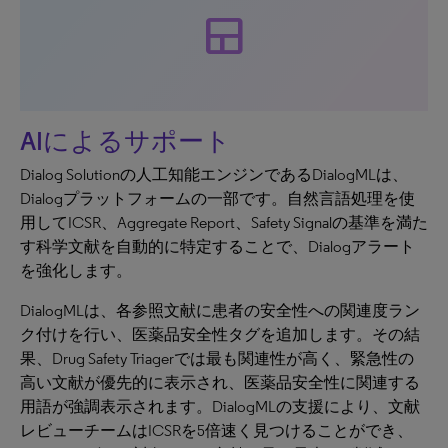
team_dashboard
AIによるサポート
Dialog Solutionの人工知能エンジンであるDialogMLは、
Dialogプラットフォームの一部です。自然言語処理を使
用してICSR、Aggregate Report、Safety Signalの基準を満た
す科学文献を自動的に特定することで、Dialogアラート
を強化します。
DialogMLは、各参照文献に患者の安全性への関連度ラン
ク付けを行い、医薬品安全性タグを追加します。その結
果、Drug Safety Triagerでは最も関連性が高く、緊急性の
高い文献が優先的に表示され、医薬品安全性に関連する
用語が強調表示されます。DialogMLの支援により、文献
レビューチームはICSRを5倍速く見つけることができ、