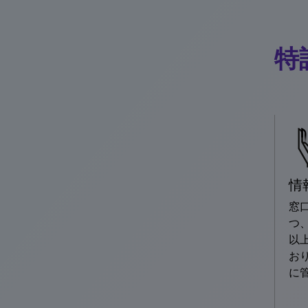
特
情
窓
つ、
以
お
に