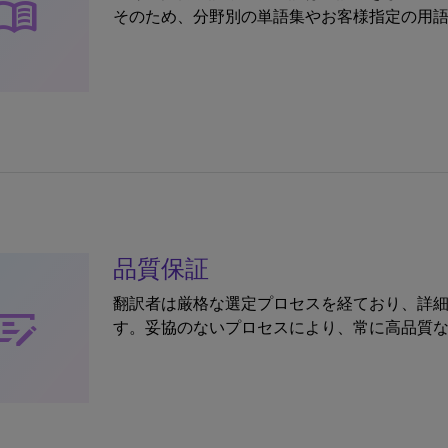
enu_book
そのため、分野別の単語集やお客様指定の用
品質保証
翻訳者は厳格な選定プロセスを経ており、詳
heckbook
す。妥協のないプロセスにより、常に高品質