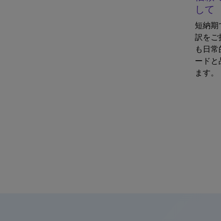
して
短納期
訳をご
も日常
ードと
ます。