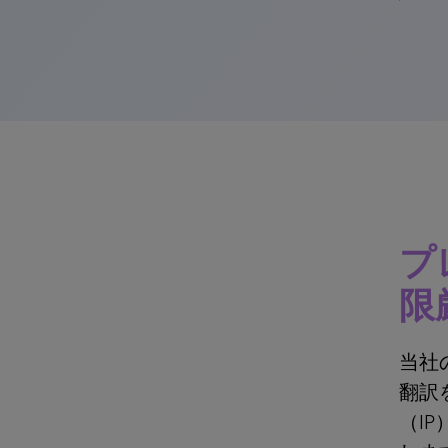
プ
限
当社
翻訳
（I