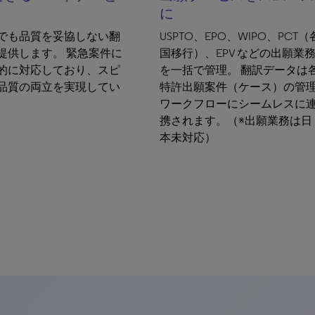
に
でも品質を妥協しない翻
USPTO、EPO、WIPO、PCT（
提供します。 緊急案件に
国移行）、EPV などの出願業
的に対応しており、スピ
を一括で管理。 翻訳データは
品質の両立を実現してい
特許出願案件（ケース）の管
ワークフローにシームレスに
携されます。（※出願業務は日
本未対応）