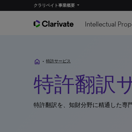
クラリベイト事業概要
Intellectual Prop
home
•
特許サービス
特許翻訳
特許翻訳を、知財分野に精通した専