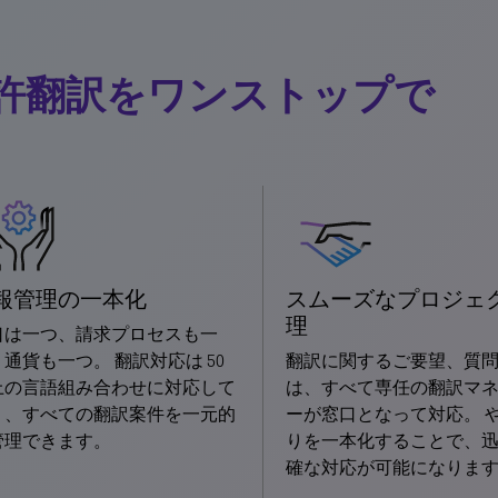
許翻訳をワンストップで
報管理の一本化
スムーズなプロジェ
理
口は一つ、請求プロセスも一
通貨も一つ。 翻訳対応は 50
翻訳に関するご要望、質
上の言語組み合わせに対応して
は、すべて専任の翻訳マ
り、すべての翻訳案件を一元的
ーが窓口となって対応。 
管理できます。
りを一本化することで、
確な対応が可能になりま