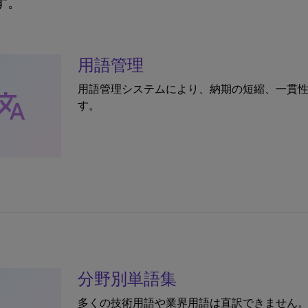
す。
用語管理
用語管理システムにより、納期の短縮、一貫
ranslate
す。
分野別単語集
多くの技術用語や業界用語は直訳できません