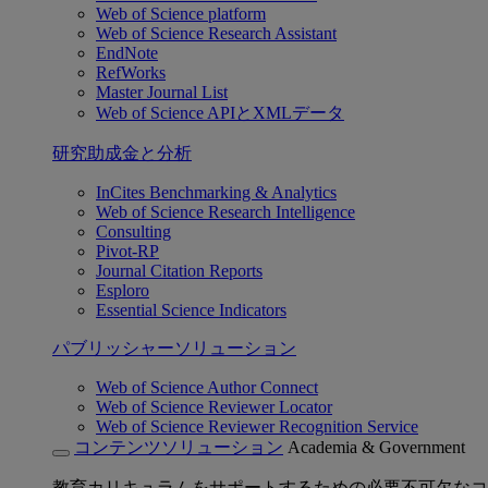
Web of Science platform
Web of Science Research Assistant
EndNote
RefWorks
Master Journal List
Web of Science APIとXMLデータ
研究助成金と分析
InCites Benchmarking & Analytics
Web of Science Research Intelligence
Consulting
Pivot-RP
Journal Citation Reports
Esploro
Essential Science Indicators
パブリッシャーソリューション
Web of Science Author Connect
Web of Science Reviewer Locator
Web of Science Reviewer Recognition Service
コンテンツソリューション
Academia & Government
教育カリキュラムをサポートするための必要不可欠なコ