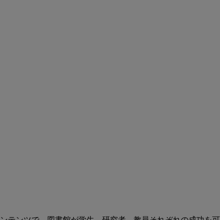
ンテンツで、図書館が学生、研究者、教員それぞれの成功を可