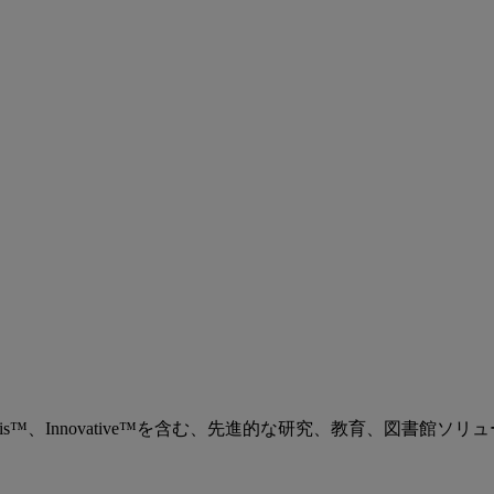
、Ex Libris™、Innovative™を含む、先進的な研究、教育、図書