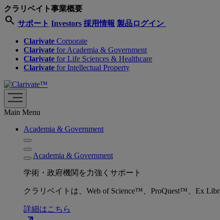
クラリベイト事業概要
search
サポート
Investors
採用情報
製品ログイン
Clarivate
Corporate
Clarivate
for Academia & Government
Clarivate
for Life Sciences & Healthcare
Clarivate
for Intellectual Property
Main Menu
Academia & Government
Academia & Government
学術・政府機関を力強くサポート
クラリベイトは、Web of Science™、ProQuest™
詳細はこちら