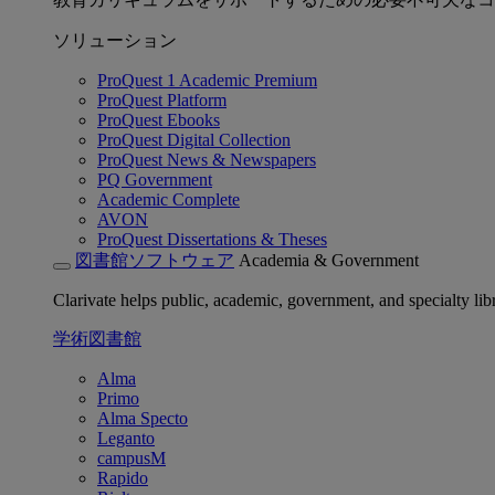
ソリューション
ProQuest 1 Academic Premium
ProQuest Platform
ProQuest Ebooks
ProQuest Digital Collection
ProQuest News & Newspapers
PQ Government
Academic Complete
AVON
ProQuest Dissertations & Theses
図書館ソフトウェア
Academia & Government
Clarivate helps public, academic, government, and specialty libr
学術図書館
Alma
Primo
Alma Specto
Leganto
campusM
Rapido