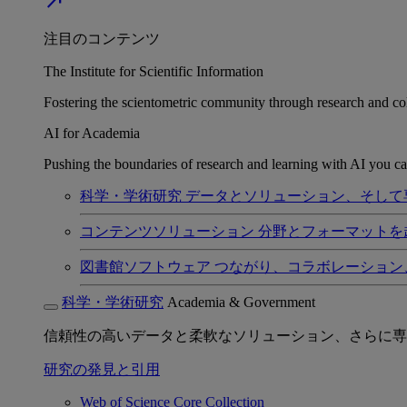
north_east
注目のコンテンツ
The Institute for Scientific Information
Fostering the scientometric community through research and col
AI for Academia
Pushing the boundaries of research and learning with AI you can
科学・学術研究
データとソリューション、そして
コンテンツソリューション
分野とフォーマットを
図書館ソフトウェア
つながり、コラボレーション
科学・学術研究
Academia & Government
信頼性の高いデータと柔軟なソリューション、さらに専
研究の発見と引用
Web of Science Core Collection