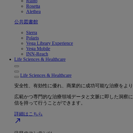
Rialto
Rosetta
Alethea
公共図書館
Sierra
Polaris
Vega Library Experience
Vega Mobile
INN-Reach
Life Sciences & Healthcare
Life Sciences & Healthcare
安全性、有効性に優れ、商業的に成功可能な治療をより
広範かつ専門的な治療領域データと文脈に即した洞察に
信を持って行うことができます。
詳細はこちら
north_east