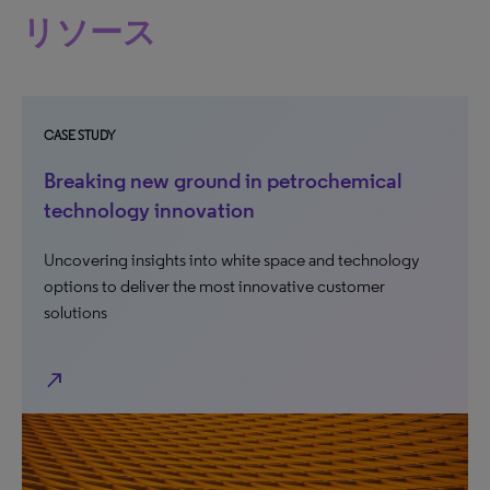
リソース
CASE STUDY
Breaking new ground in petrochemical
technology innovation
Uncovering insights into white space and technology
options to deliver the most innovative customer
solutions
north_east