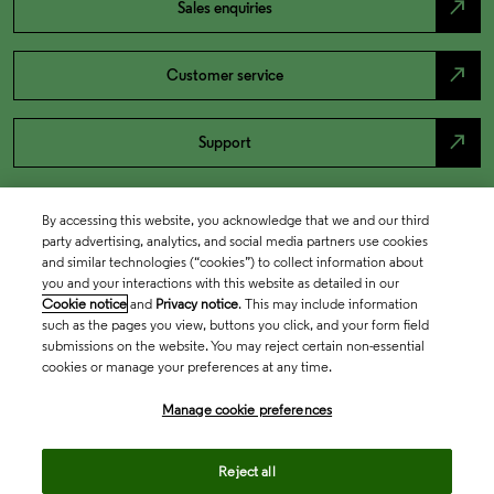
north_east
Sales enquiries
north_east
Customer service
north_east
Support
By accessing this website, you acknowledge that we and our third
party advertising, analytics, and social media partners use cookies
and similar technologies (“cookies”) to collect information about
you and your interactions with this website as detailed in our
Cookie notice
and
Privacy notice
. This may include information
such as the pages you view, buttons you click, and your form field
submissions on the website. You may reject certain non-essential
cookies or manage your preferences at any time.
Academia & Government
Manage cookie preferences
Life Sciences & Healthcare
Reject all