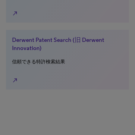
north_east
Derwent Patent Search (旧 Derwent
Innovation)
信頼できる特許検索結果
north_east