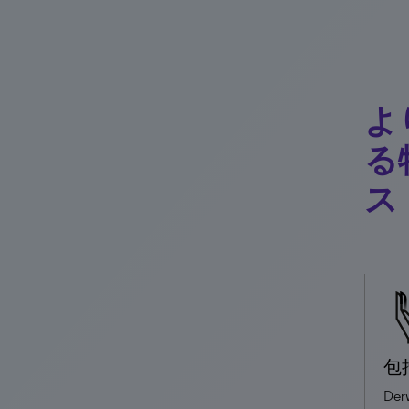
よ
る
ス
包
Der