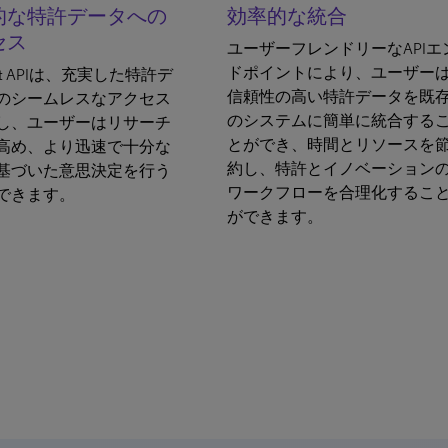
的な特許データへの
効率的な統合
セス
ユーザーフレンドリーなAPIエ
ドポイントにより、ユーザー
ent APIは、充実した特許デ
信頼性の高い特許データを既
のシームレスなアクセス
のシステムに簡単に統合する
し、ユーザーはリサーチ
とができ、時間とリソースを
高め、より迅速で十分な
約し、特許とイノベーション
基づいた意思決定を行う
ワークフローを合理化するこ
できます。
ができます。