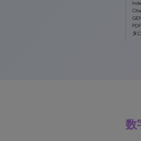
Ind
Cit
GE
P
タ
数