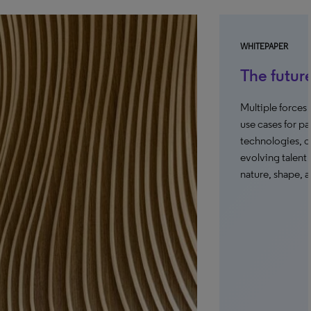
WHITEPAPER
The futur
Multiple forces
use cases for p
technologies, c
evolving talent 
nature, shape, 