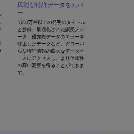
広範な特許データをカバ
ー
ン
は
6,500万件以上の発明のタイトル
存
と抄録、最適化された譲受人デ
こ
ータ、優先権データのエラーを
節
修正したデータなど、グローバ
の
ルな特許情報の膨大なデータベ
と
ースにアクセスし、より信頼性
の高い洞察を得ることができま
す。