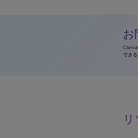
お
Cla
できる
リ