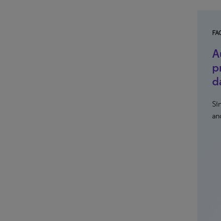
FA
A
p
d
Si
an