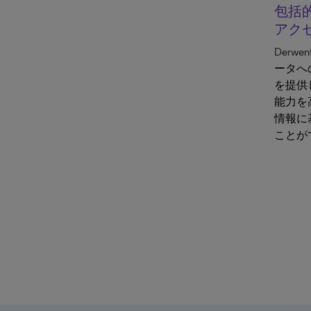
包括
アク
Derw
ータへ
を提供
能力を
情報に
ことが