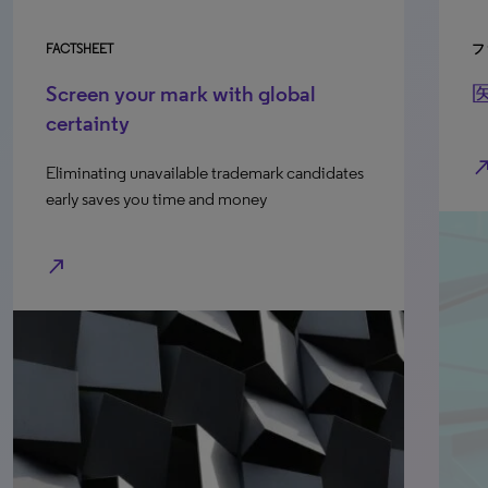
FACTSHEET
フ
Screen your mark with global
certainty
north_e
Eliminating unavailable trademark candidates
early saves you time and money
north_east