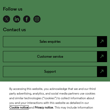
Follow us
Contact us
north_east
Sales enquiries
north_east
Customer service
north_east
Support
By accessing this website, you acknowledge that we and our third
party advertising, analytics, and social media partners use cookies
and similar technologies (“cookies”) to collect information about
you and your interactions with this website as detailed in our
Cookie notice
and
Privacy notice
. This may include information