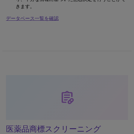
きます。
データベース一覧を確認
prescriptions
医薬品商標スクリーニング