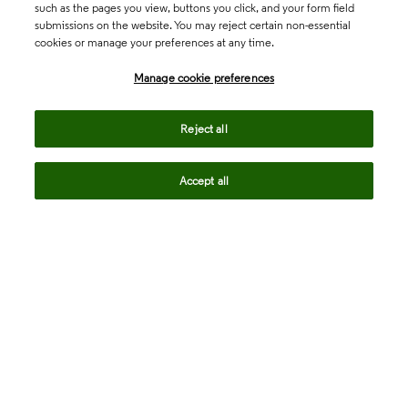
such as the pages you view, buttons you click, and your form field
submissions on the website. You may reject certain non-essential
cookies or manage your preferences at any time.
Academia & Government
Manage cookie preferences
Life Sciences & Healthcare
Reject all
Accept all
Intellectual Property
Company
language
Regional sites
© 2026 Clarivate. All rights reserved.
Legal
Trust Center
Standards
Privacy center
Privacy notice