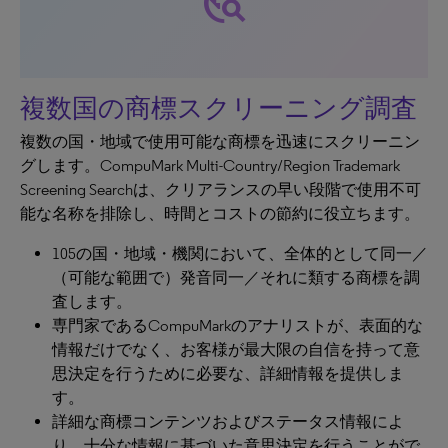
travel_explore
複数国の商標スクリーニング調査
複数の国・地域で使用可能な商標を迅速にスクリーニン
グします。CompuMark Multi-Country/Region Trademark
Screening Searchは、クリアランスの早い段階で使用不可
能な名称を排除し、時間とコストの節約に役立ちます。
105の国・地域・機関において、全体的として同一／
（可能な範囲で）発音同一／それに類する商標を調
査します。
専門家であるCompuMarkのアナリストが、表面的な
情報だけでなく、お客様が最大限の自信を持って意
思決定を行うために必要な、詳細情報を提供しま
す。
詳細な商標コンテンツおよびステータス情報によ
り、十分な情報に基づいた意思決定を行うことがで