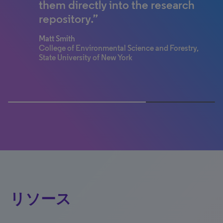
independent, of the highest
them directly into the research
are located around the world.”
quality and that the numbers
repository.”
Laurel Thomas
are reliable.”
International Research and Global Engagement
Matt Smith
Data Manager, USF World University of South
College of Environmental Science and Forestry,
Magda Gunn
Florida
State University of New York
Scientific Project Manager, Strategic Area
Diabetes & Metabolic Disorders, Innovative
Medicines Initiative
66.66666666666666% completed
リソース