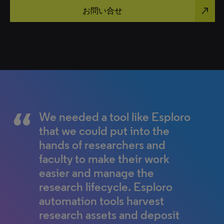
north_east
お問い合せ
One of the reasons for
Our Research Development
We needed a tool like Esploro
Web of Science and InCites
choosing Clarivate is their long-
Services and individual
that we could put into the
data informs the successful
standing expertise in
researchers alike rely on Pivot-
hands of researchers and
outcomes published in our USF
bibliometric analysis. We
RP to ensure no grant
faculty to make their work
annual report. We are able to
needed a partner whose
opportunity is missed.”
easier and manage the
show that the most influential
reputation would provide
research lifecycle. Esploro
research at USF is conducted
Daniel Moseke
reassurance that the analysis of
automation tools harvest
by groups of researchers who,
Associate Director, Strategy and Special
Projects, University of Arizona
research outputs is
research assets and deposit
among other characteristics,