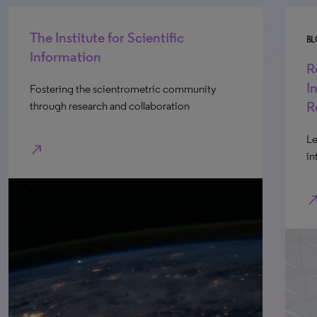
The Institute for Scientific
B
Information
R
I
Fostering the scientrometric community
R
through research and collaboration
Le
north_east
in
north_e