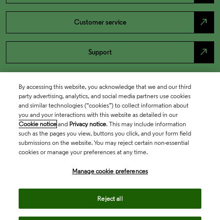
north_east
Customer service
north_east
Support
By accessing this website, you acknowledge that we and our third
party advertising, analytics, and social media partners use cookies
and similar technologies (“cookies”) to collect information about
you and your interactions with this website as detailed in our
Cookie notice
and
Privacy notice
. This may include information
such as the pages you view, buttons you click, and your form field
submissions on the website. You may reject certain non-essential
cookies or manage your preferences at any time.
Academia & Government
Manage cookie preferences
Life Sciences & Healthcare
Reject all