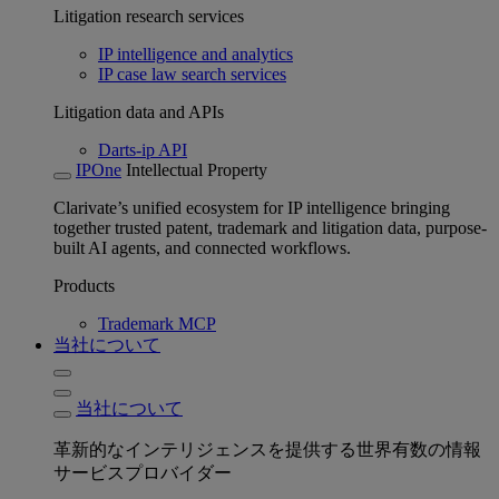
Litigation research services
IP intelligence and analytics
IP case law search services
Litigation data and APIs
Darts-ip API
IPOne
Intellectual Property
Clarivate’s unified ecosystem for IP intelligence bringing
together trusted patent, trademark and litigation data, purpose-
built AI agents, and connected workflows.
Products
Trademark MCP
当社について
当社について
革新的なインテリジェンスを提供する世界有数の情報
サービスプロバイダー