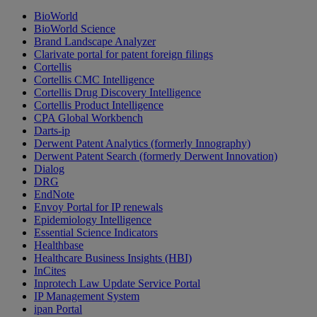
BioWorld
BioWorld Science
Brand Landscape Analyzer
Clarivate portal for patent foreign filings
Cortellis
Cortellis CMC Intelligence
Cortellis Drug Discovery Intelligence
Cortellis Product Intelligence
CPA Global Workbench
Darts-ip
Derwent Patent Analytics (formerly Innography)
Derwent Patent Search (formerly Derwent Innovation)
Dialog
DRG
EndNote
Envoy Portal for IP renewals
Epidemiology Intelligence
Essential Science Indicators
Healthbase
Healthcare Business Insights (HBI)
InCites
Inprotech Law Update Service Portal
IP Management System
ipan Portal