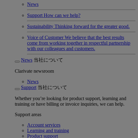
News
Support
How can we help?
Sustainability
Thinking forward for the greater good.
Voice of Customer
We believe that the best results
come from working together in respectful partnership
with our colleagues and customers.
News
当社について
Clarivate newsroom
News
Support
当社について
Whether you’re looking for product support, learning and
training or have billing or invoice inquiries, we can help.
Support areas
Account services
Learning and training
Product support