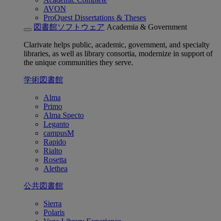
AVON
ProQuest Dissertations & Theses
図書館ソフトウェア
Academia & Government
Clarivate helps public, academic, government, and specialty
libraries, as well as library consortia, modernize in support of
the unique communities they serve.
学術図書館
Alma
Primo
Alma Specto
Leganto
campusM
Rapido
Rialto
Rosetta
Alethea
公共図書館
Sierra
Polaris