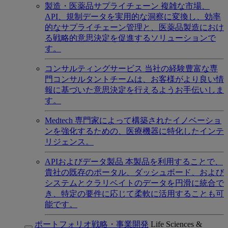
製造・医薬品サプライチェーン
複雑な市場、
API、規制データを実用的な洞察に変換し、効率
的なサプライチェーン管理と、医薬品製造におけ
る戦略的意思決定を促進するソリューションで
す。
コンサルティングサービス
当社の経験豊富な専
門コンサルタントチームは、お客様がより良い情
報に基づいた意思決定を行えるようお手伝いしま
す。
Medtech
専門家によって構築されたイノベーショ
ンを強化するための、医療機器に特化したインテ
リジェンス。
APIおよびデータ製品
本製品を利用することで、
貴社の既存のポータル、ダッシュボード、および
システムとクラリベイトのデータを円滑に統合で
き、特定の要件に応じて柔軟に活用することも可
能です。
ポートフォリオ戦略・事業開発
Life Sciences &