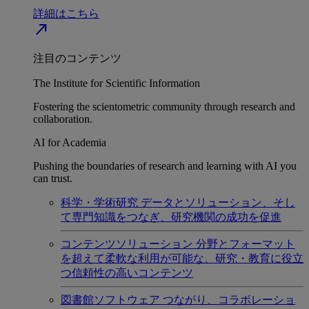
詳細はこちら
north_east
注目のコンテンツ
The Institute for Scientific Information
Fostering the scientometric community through research and
collaboration.
AI for Academia
Pushing the boundaries of research and learning with AI you
can trust.
科学・学術研究
データとソリューション、そし
て専門知識をつなぎ、研究機関の成功を促進
コンテンツソリューション
分野とフォーマット
を超えて柔軟な利用が可能な、研究・教育に役立
つ信頼性の高いコンテンツ
図書館ソフトウェア
つながり、コラボレーショ