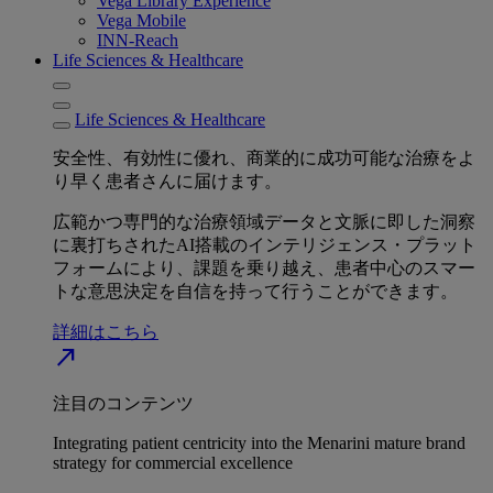
Vega Library Experience
Vega Mobile
INN-Reach
Life Sciences & Healthcare
Life Sciences & Healthcare
安全性、有効性に優れ、商業的に成功可能な治療をよ
り早く患者さんに届けます。
広範かつ専門的な治療領域データと文脈に即した洞察
に裏打ちされたAI搭載のインテリジェンス・プラット
フォームにより、課題を乗り越え、患者中心のスマー
トな意思決定を自信を持って行うことができます。
詳細はこちら
north_east
注目のコンテンツ
Integrating patient centricity into the Menarini mature brand
strategy for commercial excellence