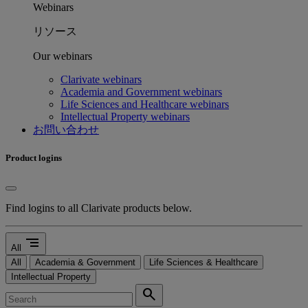
Webinars
リソース
Our webinars
Clarivate webinars
Academia and Government webinars
Life Sciences and Healthcare webinars
Intellectual Property webinars
お問い合わせ
Product logins
Find logins to all Clarivate products below.
segment
All
All
Academia & Government
Life Sciences & Healthcare
Intellectual Property
search