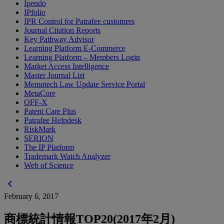
Ipendo
IPfolio
IPR Control for Patrafee customers
Journal Citation Reports
Key Pathway Advisor
Learning Platform E-Commerce
Learning Platform – Members Login
Market Access Intelligence
Master Journal List
Memotech Law Update Service Portal
MetaCore
OFF-X
Patent Care Plus
Patrafee Helpdesk
RiskMark
SERION
The IP Platform
Trademark Watch Analyzer
Web of Science
chevron_left
February 6, 2017
商標統計情報TOP20(2017年2月)