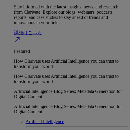
Stay informed with the latest insights, news, and research
from Clarivate. Explore our blogs, webinars, podcasts,
reports, and case studies to stay ahead of trends and
innovations in your field.
詳細はこちら
north_east
Featured
How Clarivate uses Artificial Intelligence you can trust to
transform your world
How Clarivate uses Artificial Intelligence you can trust to
transform your world
Artificial Intelligence Blog Series: Metadata Generation for
Digital Content
Artificial Intelligence Blog Series: Metadata Generation for
Digital Content
Artificial Intelligence