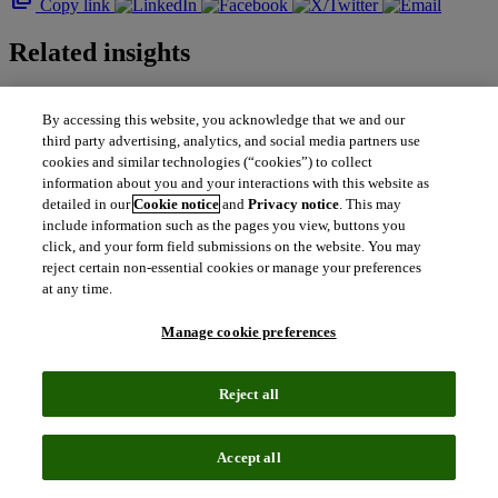
Copy link
Related insights
The latest news, technologies, and resources from our team.
By accessing this website, you acknowledge that we and our
third party advertising, analytics, and social media partners use
cookies and similar technologies (“cookies”) to collect
information about you and your interactions with this website as
detailed in our
Cookie notice
and
Privacy notice
. This may
include information such as the pages you view, buttons you
click, and your form field submissions on the website. You may
reject certain non-essential cookies or manage your preferences
at any time.
Manage cookie preferences
Reject all
Accept all