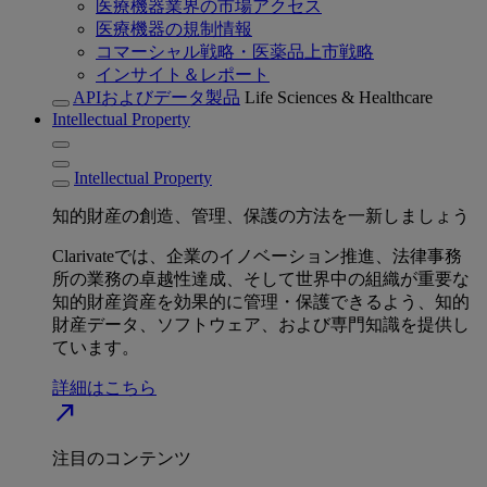
医療機器業界の市場アクセス
医療機器の規制情報
コマーシャル戦略・医薬品上市戦略
インサイト＆レポート
APIおよびデータ製品
Life Sciences & Healthcare
Intellectual Property
Intellectual Property
知的財産の創造、管理、保護の方法を一新しましょう
Clarivateでは、企業のイノベーション推進、法律事務
所の業務の卓越性達成、そして世界中の組織が重要な
知的財産資産を効果的に管理・保護できるよう、知的
財産データ、ソフトウェア、および専門知識を提供し
ています。
詳細はこちら
north_east
注目のコンテンツ