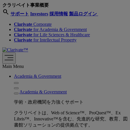
クラリベイト事業概要
search
サポート
Investors
採用情報
製品ログイン
Clarivate
Corporate
Clarivate
for Academia & Government
Clarivate
for Life Sciences & Healthcare
Clarivate
for Intellectual Property
Main Menu
Academia & Government
Academia & Government
学術・政府機関を力強くサポート
クラリベイトは、Web of Science™、ProQuest™、Ex
Libris™、Innovative™を含む、先進的な研究、教育、図
書館ソリューションの提供拠点です。