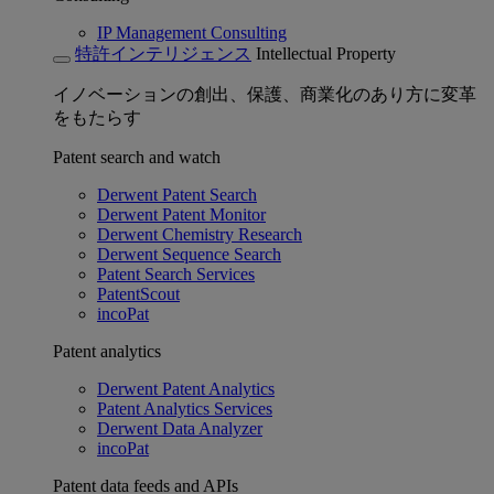
IP Management Consulting
特許インテリジェンス
Intellectual Property
イノベーションの創出、保護、商業化のあり方に変革
をもたらす
Patent search and watch
Derwent Patent Search
Derwent Patent Monitor
Derwent Chemistry Research
Derwent Sequence Search
Patent Search Services
PatentScout
incoPat
Patent analytics
Derwent Patent Analytics
Patent Analytics Services
Derwent Data Analyzer
incoPat
Patent data feeds and APIs