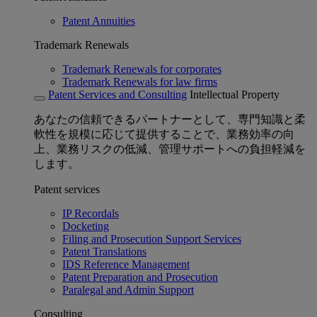
Patent Annuities
Trademark Renewals
Trademark Renewals for corporates
Trademark Renewals for law firms
Patent Services and Consulting
Intellectual Property
あなたの信頼できるパートナーとして、専門知識と柔
軟性を規模に応じて提供することで、業務効率の向
上、業務リスクの低減、管理サポートへの負担軽減を
します。
Patent services
IP Recordals
Docketing
Filing and Prosecution Support Services
Patent Translations
IDS Reference Management
Patent Preparation and Prosecution
Paralegal and Admin Support
Consulting