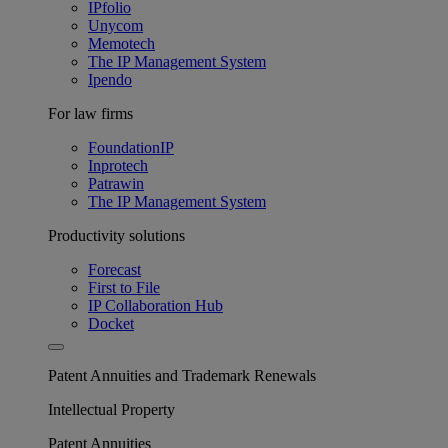
IPfolio
Unycom
Memotech
The IP Management System
Ipendo
For law firms
FoundationIP
Inprotech
Patrawin
The IP Management System
Productivity solutions
Forecast
First to File
IP Collaboration Hub
Docket
Patent Annuities and Trademark Renewals
Intellectual Property
Patent Annuities