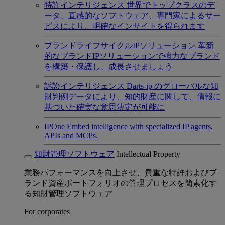
特許インテリジェンス
世界でトップクラスのデ
ータ、直感的なソフトウェア、専門家によるサー
ビスにより、明確なインサイトを得られます
ブランドライフサイクルIPソリューション
革新
的なブランドIPソリューションで強力なブランド
を構築・保護し、成長させましょう
訴訟インテリジェンス
Darts-ip のグローバルな知
財判例データにより、知的財産に関して、情報に
基づいた確実な意思決定が可能に
IPOne
Embed intelligence with specialized IP agents,
APIs and MCPs.
知財管理ソフトウェア
Intellectual Property
業務パフォーマンスを向上させ、貴重な特許およびブ
ランド資産ポートフォリオの管理プロセスを簡素化す
る知財管理ソフトウェア
For corporates