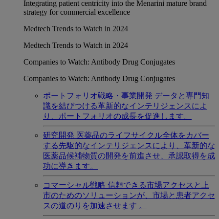
Integrating patient centricity into the Menarini mature brand
strategy for commercial excellence
Medtech Trends to Watch in 2024
Medtech Trends to Watch in 2024
Companies to Watch: Antibody Drug Conjugates
Companies to Watch: Antibody Drug Conjugates
ポートフォリオ戦略・事業開発
データと専門知
識を結びつける革新的なインテリジェンスによ
り、ポートフォリオの成長を促進します。
研究開発
医薬品のライフサイクル全体をカバー
する先駆的なインテリジェンスにより、革新的な
医薬品候補物質の開発を前進させ、承認取得を成
功に導きます。
コマーシャル戦略
信頼できる市場アクセスと上
市のためのソリューションが、市場と患者アクセ
スの道のりを加速させます 。