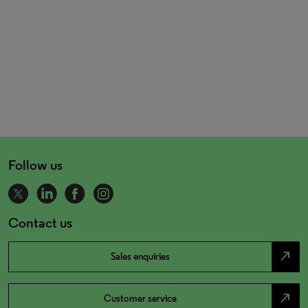
Follow us
Contact us
north_east
Sales enquiries
north_east
Customer service