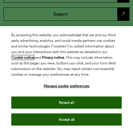
north_east
Support
By accessing this website, you acknowledge that we and our third
party advertising, analytics, and social media partners use cookies
and similar technologies (“cookies”) to collect information about
you and your interactions with this website as detailed in our
Cookie notice
and
Privacy notice
. This may include information
such as the pages you view, buttons you click, and your form field
submissions on the website. You may reject certain non-essential
cookies or manage your preferences at any time.
Academia & Government
Manage cookie preferences
Life Sciences & Healthcare
Reject all
Accept all
Intellectual Property