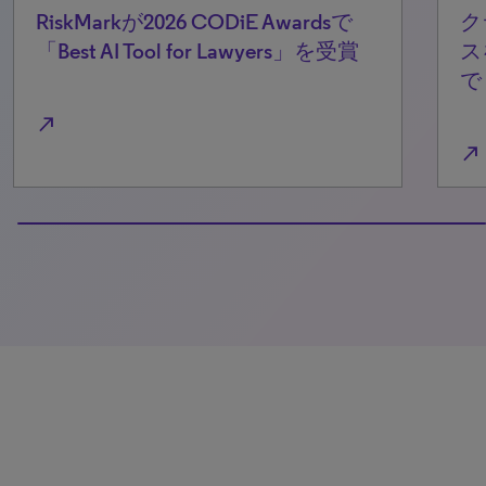
RiskMarkが2026 CODiE Awardsで
ク
「Best AI Tool for Lawyers」を受賞
ス
で
north_east
north_east
100% completed