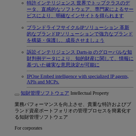
特許インテリジェンス
世界でトップクラスのデ
ータ、直感的なソフトウェア、専門家によるサー
ビスにより、明確なインサイトを得られます
ブランドライフサイクルIPソリューション
革新
的なブランドIPソリューションで強力なブランド
を構築・保護し、成長させましょう
訴訟インテリジェンス
Darts-ip のグローバルな知
財判例データにより、知的財産に関して、情報に
基づいた確実な意思決定が可能に
IPOne
Embed intelligence with specialized IP agents,
APIs and MCPs.
知財管理ソフトウェア
Intellectual Property
業務パフォーマンスを向上させ、貴重な特許およびブ
ランド資産ポートフォリオの管理プロセスを簡素化す
る知財管理ソフトウェア
For corporates