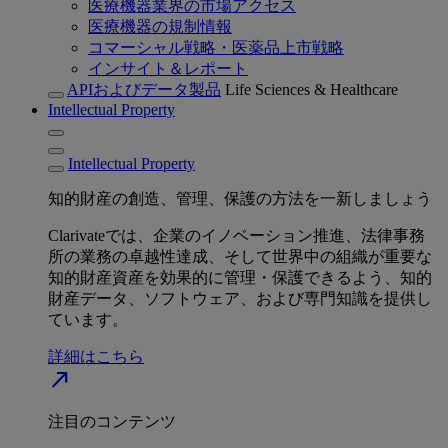
医療機器業界の市場アクセス
医療機器の規制情報
コマーシャル戦略・医薬品上市戦略
インサイト＆レポート
APIおよびデータ製品
Life Sciences & Healthcare
Intellectual Property
Intellectual Property
知的財産の創造、管理、保護の方法を一新しましょう
Clarivateでは、企業のイノベーション推進、法律事務
所の業務の卓越性達成、そして世界中の組織が重要な
知的財産資産を効果的に管理・保護できるよう、知的
財産データ、ソフトウェア、および専門知識を提供し
ています。
詳細はこちら
north_east
注目のコンテンツ