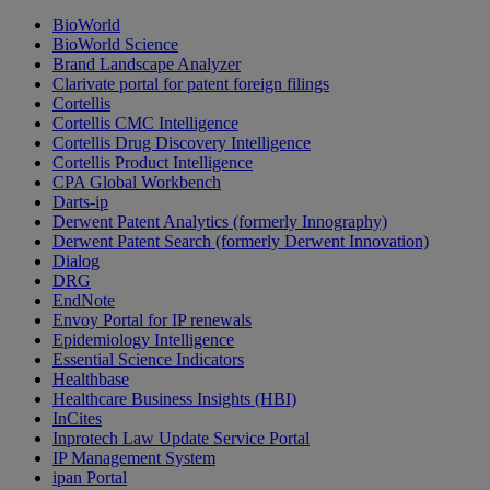
BioWorld
BioWorld Science
Brand Landscape Analyzer
Clarivate portal for patent foreign filings
Cortellis
Cortellis CMC Intelligence
Cortellis Drug Discovery Intelligence
Cortellis Product Intelligence
CPA Global Workbench
Darts-ip
Derwent Patent Analytics (formerly Innography)
Derwent Patent Search (formerly Derwent Innovation)
Dialog
DRG
EndNote
Envoy Portal for IP renewals
Epidemiology Intelligence
Essential Science Indicators
Healthbase
Healthcare Business Insights (HBI)
InCites
Inprotech Law Update Service Portal
IP Management System
ipan Portal