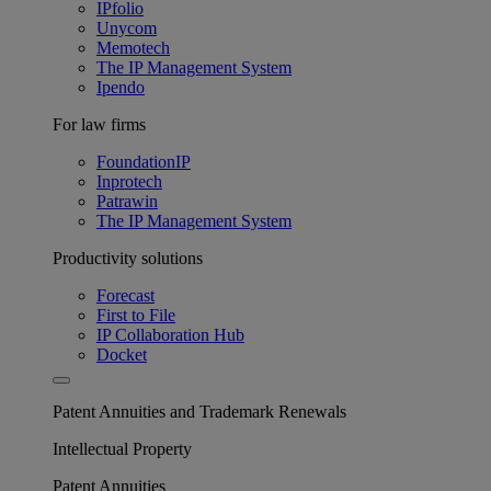
IPfolio
Unycom
Memotech
The IP Management System
Ipendo
For law firms
FoundationIP
Inprotech
Patrawin
The IP Management System
Productivity solutions
Forecast
First to File
IP Collaboration Hub
Docket
Patent Annuities and Trademark Renewals
Intellectual Property
Patent Annuities