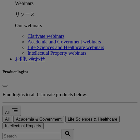
Webinars
リソース
Our webinars
Clarivate webinars
Academia and Government webinars
Life Sciences and Healthcare webinars
Intellectual Property webinars
お問い合わせ
Product logins
Find logins to all Clarivate products below.
segment
All
All
Academia & Government
Life Sciences & Healthcare
Intellectual Property
search