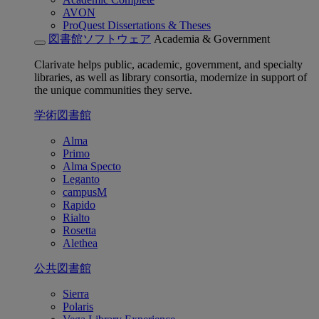
AVON
ProQuest Dissertations & Theses
図書館ソフトウェア
Academia & Government
Clarivate helps public, academic, government, and specialty
libraries, as well as library consortia, modernize in support of
the unique communities they serve.
学術図書館
Alma
Primo
Alma Specto
Leganto
campusM
Rapido
Rialto
Rosetta
Alethea
公共図書館
Sierra
Polaris