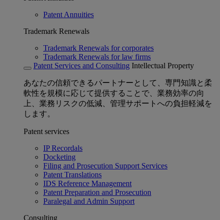
Patent Annuities
Trademark Renewals
Trademark Renewals for corporates
Trademark Renewals for law firms
Patent Services and Consulting
Intellectual Property
あなたの信頼できるパートナーとして、専門知識と柔
軟性を規模に応じて提供することで、業務効率の向
上、業務リスクの低減、管理サポートへの負担軽減を
します。
Patent services
IP Recordals
Docketing
Filing and Prosecution Support Services
Patent Translations
IDS Reference Management
Patent Preparation and Prosecution
Paralegal and Admin Support
Consulting