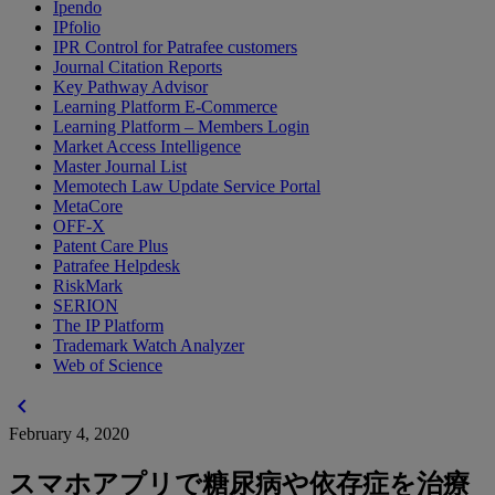
Ipendo
IPfolio
IPR Control for Patrafee customers
Journal Citation Reports
Key Pathway Advisor
Learning Platform E-Commerce
Learning Platform – Members Login
Market Access Intelligence
Master Journal List
Memotech Law Update Service Portal
MetaCore
OFF-X
Patent Care Plus
Patrafee Helpdesk
RiskMark
SERION
The IP Platform
Trademark Watch Analyzer
Web of Science
chevron_left
February 4, 2020
スマホアプリで糖尿病や依存症を治療