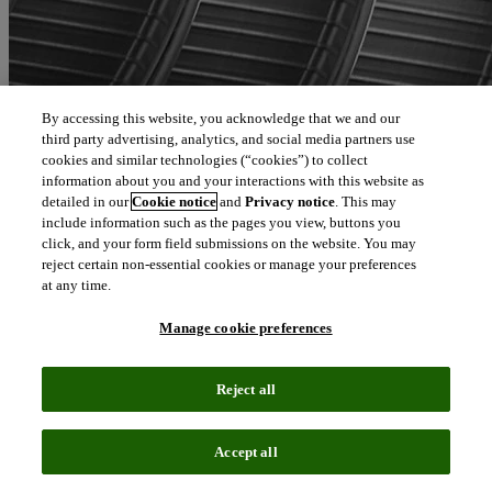
By accessing this website, you acknowledge that we and our
third party advertising, analytics, and social media partners use
cookies and similar technologies (“cookies”) to collect
information about you and your interactions with this website as
detailed in our
Cookie notice
and
Privacy notice
. This may
include information such as the pages you view, buttons you
click, and your form field submissions on the website. You may
reject certain non-essential cookies or manage your preferences
at any time.
Manage cookie preferences
Reject all
Accept all