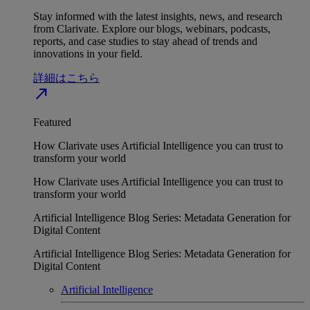
Stay informed with the latest insights, news, and research
from Clarivate. Explore our blogs, webinars, podcasts,
reports, and case studies to stay ahead of trends and
innovations in your field.
詳細はこちら
north_east
Featured
How Clarivate uses Artificial Intelligence you can trust to
transform your world
How Clarivate uses Artificial Intelligence you can trust to
transform your world
Artificial Intelligence Blog Series: Metadata Generation for
Digital Content
Artificial Intelligence Blog Series: Metadata Generation for
Digital Content
Artificial Intelligence