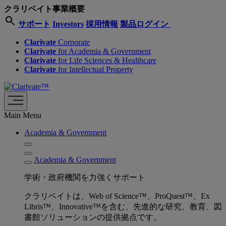
クラリベイト事業概要
search
サポート
Investors
採用情報
製品ログイン
Clarivate
Corporate
Clarivate
for Academia & Government
Clarivate
for Life Sciences & Healthcare
Clarivate
for Intellectual Property
Main Menu
Academia & Government
Academia & Government
学術・政府機関を力強くサポート
クラリベイトは、Web of Science™、ProQuest™、Ex
Libris™、Innovative™を含む、先進的な研究、教育、図
書館ソリューションの提供拠点です。