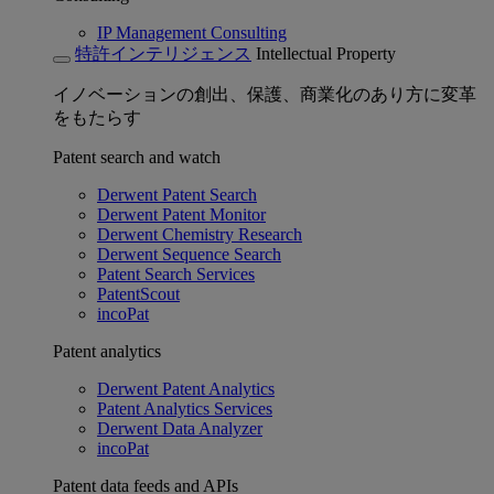
IP Management Consulting
特許インテリジェンス
Intellectual Property
イノベーションの創出、保護、商業化のあり方に変革
をもたらす
Patent search and watch
Derwent Patent Search
Derwent Patent Monitor
Derwent Chemistry Research
Derwent Sequence Search
Patent Search Services
PatentScout
incoPat
Patent analytics
Derwent Patent Analytics
Patent Analytics Services
Derwent Data Analyzer
incoPat
Patent data feeds and APIs