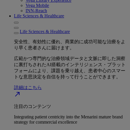
Vega Library Experience
Vega Mobile
INN-Reach
Life Sciences & Healthcare
Life Sciences & Healthcare
安全性、有効性に優れ、商業的に成功可能な治療をよ
り早く患者さんに届けます。
広範かつ専門的な治療領域データと文脈に即した洞察
に裏打ちされたAI搭載のインテリジェンス・プラット
フォームにより、課題を乗り越え、患者中心のスマー
トな意思決定を自信を持って行うことができます。
詳細はこちら
north_east
注目のコンテンツ
Integrating patient centricity into the Menarini mature brand
strategy for commercial excellence