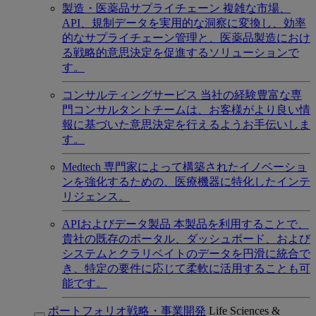
製造・医薬品サプライチェーン
複雑な市場、
API、規制データを実用的な洞察に変換し、効率
的なサプライチェーン管理と、医薬品製造におけ
る戦略的意思決定を促進するソリューションで
す。
コンサルティングサービス
当社の経験豊富な専
門コンサルタントチームは、お客様がより良い情
報に基づいた意思決定を行えるようお手伝いしま
す。
Medtech
専門家によって構築されたイノベーショ
ンを強化するための、医療機器に特化したインテ
リジェンス。
APIおよびデータ製品
本製品を利用することで、
貴社の既存のポータル、ダッシュボード、および
システムとクラリベイトのデータを円滑に統合で
き、特定の要件に応じて柔軟に活用することも可
能です。
ポートフォリオ戦略・事業開発
Life Sciences &