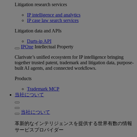
Litigation research services
IP intelligence and analytics
IP case law search services
Litigation data and APIs
Darts-ip API
IPOne
Intellectual Property
Clarivate’s unified ecosystem for IP intelligence bringing
together trusted patent, trademark and litigation data, purpose-
built AI agents, and connected workflows.
Products
Trademark MCP
当社について
当社について
革新的なインテリジェンスを提供する世界有数の情報
サービスプロバイダー