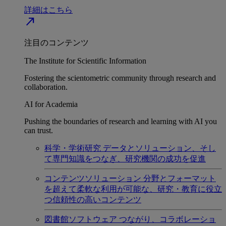
詳細はこちら
north_east
注目のコンテンツ
The Institute for Scientific Information
Fostering the scientometric community through research and
collaboration.
AI for Academia
Pushing the boundaries of research and learning with AI you
can trust.
科学・学術研究
データとソリューション、そし
て専門知識をつなぎ、研究機関の成功を促進
コンテンツソリューション
分野とフォーマット
を超えて柔軟な利用が可能な、研究・教育に役立
つ信頼性の高いコンテンツ
図書館ソフトウェア
つながり、コラボレーショ