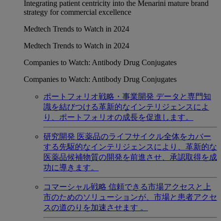
Integrating patient centricity into the Menarini mature brand
strategy for commercial excellence
Medtech Trends to Watch in 2024
Medtech Trends to Watch in 2024
Companies to Watch: Antibody Drug Conjugates
Companies to Watch: Antibody Drug Conjugates
ポートフォリオ戦略・事業開発
データと専門知
識を結びつける革新的なインテリジェンスによ
り、ポートフォリオの成長を促進します。
研究開発
医薬品のライフサイクル全体をカバー
する先駆的なインテリジェンスにより、革新的な
医薬品候補物質の開発を前進させ、承認取得を成
功に導きます。
コマーシャル戦略
信頼できる市場アクセスと上
市のためのソリューションが、市場と患者アクセ
スの道のりを加速させます 。