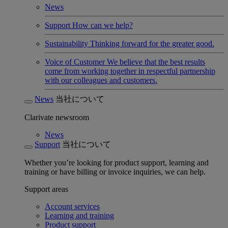
News
Support
How can we help?
Sustainability
Thinking forward for the greater good.
Voice of Customer
We believe that the best results
come from working together in respectful partnership
with our colleagues and customers.
News
当社について
Clarivate newsroom
News
Support
当社について
Whether you’re looking for product support, learning and
training or have billing or invoice inquiries, we can help.
Support areas
Account services
Learning and training
Product support