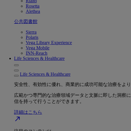
Rialto
Rosetta
Alethea
公共図書館
Sierra
Polaris
Vega Library Experience
Vega Mobile
INN-Reach
Life Sciences & Healthcare
Life Sciences & Healthcare
安全性、有効性に優れ、商業的に成功可能な治療をより
広範かつ専門的な治療領域データと文脈に即した洞察に
信を持って行うことができます。
詳細はこちら
north_east