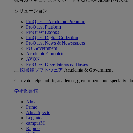
ソリューション
ProQuest 1 Academic Premium
ProQuest Platform
ProQuest Ebooks
ProQuest Digital Collection
ProQuest News & Newspapers
PQ Government
Academic Complete
AVON
ProQuest Dissertations & Theses
図書館ソフトウェア
Academia & Government
Clarivate helps public, academic, government, and specialty libr
学術図書館
Alma
Primo
Alma Specto
Leganto
campusM
Rapido