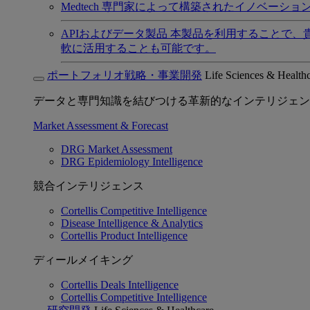
Medtech
専門家によって構築されたイノベーショ
APIおよびデータ製品
本製品を利用することで、
軟に活用することも可能です。
ポートフォリオ戦略・事業開発
Life Sciences & Health
データと専門知識を結びつける革新的なインテリジェン
Market Assessment & Forecast
DRG Market Assessment
DRG Epidemiology Intelligence
競合インテリジェンス
Cortellis Competitive Intelligence
Disease Intelligence & Analytics
Cortellis Product Intelligence
ディールメイキング
Cortellis Deals Intelligence
Cortellis Competitive Intelligence