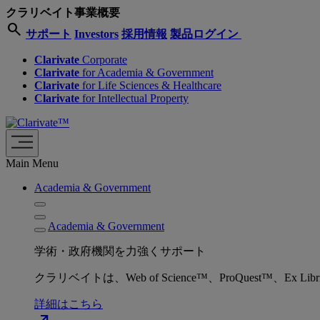
クラリベイト事業概要
search
サポート
Investors
採用情報
製品ログイン
Clarivate
Corporate
Clarivate
for Academia & Government
Clarivate
for Life Sciences & Healthcare
Clarivate
for Intellectual Property
Main Menu
Academia & Government
Academia & Government
学術・政府機関を力強くサポート
クラリベイトは、Web of Science™、ProQuest™
詳細はこちら