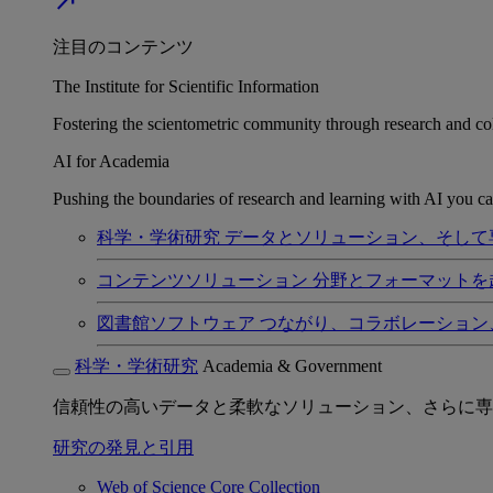
north_east
注目のコンテンツ
The Institute for Scientific Information
Fostering the scientometric community through research and col
AI for Academia
Pushing the boundaries of research and learning with AI you can
科学・学術研究
データとソリューション、そして
コンテンツソリューション
分野とフォーマットを
図書館ソフトウェア
つながり、コラボレーション
科学・学術研究
Academia & Government
信頼性の高いデータと柔軟なソリューション、さらに専
研究の発見と引用
Web of Science Core Collection