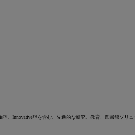
、Ex Libris™、Innovative™を含む、先進的な研究、教育、図書