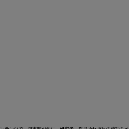
ンテンツで、図書館が学生、研究者、教員それぞれの成功を可