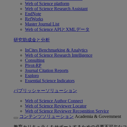
Web of Science platform
Web of Science Research Assistant
EndNote
RefWorks
Master Journal List
Web of Science APIとXMLデータ
研究助成金と分析
InCites Benchmarking & Analytics
Web of Science Research Intelligence
Consulting
Pivot-RP
Journal Citation Reports
Esploro
Essential Science Indicators
パブリッシャーソリューション
Web of Science Author Connect
Web of Science Reviewer Locator
Web of Science Reviewer Recognition Service
コンテンツソリューション
Academia & Government
教育カリキュラムをサポートするための必要不可欠なコ