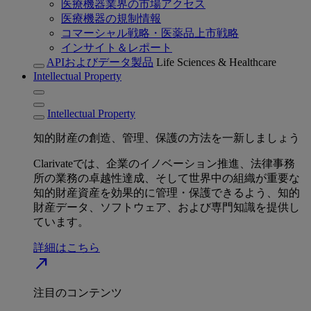
医療機器業界の市場アクセス
医療機器の規制情報
コマーシャル戦略・医薬品上市戦略
インサイト＆レポート
APIおよびデータ製品
Life Sciences & Healthcare
Intellectual Property
Intellectual Property
知的財産の創造、管理、保護の方法を一新しましょう
Clarivateでは、企業のイノベーション推進、法律事務
所の業務の卓越性達成、そして世界中の組織が重要な
知的財産資産を効果的に管理・保護できるよう、知的
財産データ、ソフトウェア、および専門知識を提供し
ています。
詳細はこちら
north_east
注目のコンテンツ