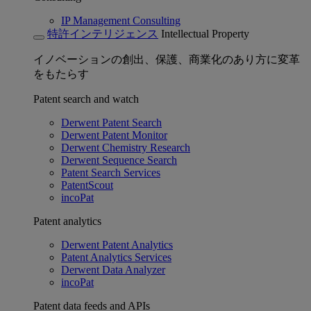
IP Management Consulting
特許インテリジェンス
Intellectual Property
イノベーションの創出、保護、商業化のあり方に変革
をもたらす
Patent search and watch
Derwent Patent Search
Derwent Patent Monitor
Derwent Chemistry Research
Derwent Sequence Search
Patent Search Services
PatentScout
incoPat
Patent analytics
Derwent Patent Analytics
Patent Analytics Services
Derwent Data Analyzer
incoPat
Patent data feeds and APIs