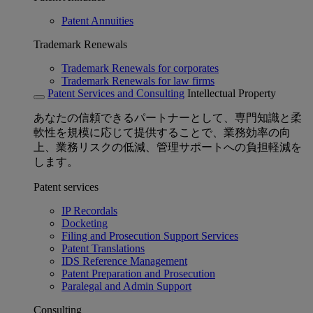
Patent Annuities
Trademark Renewals
Trademark Renewals for corporates
Trademark Renewals for law firms
Patent Services and Consulting
Intellectual Property
あなたの信頼できるパートナーとして、専門知識と柔
軟性を規模に応じて提供することで、業務効率の向
上、業務リスクの低減、管理サポートへの負担軽減を
します。
Patent services
IP Recordals
Docketing
Filing and Prosecution Support Services
Patent Translations
IDS Reference Management
Patent Preparation and Prosecution
Paralegal and Admin Support
Consulting