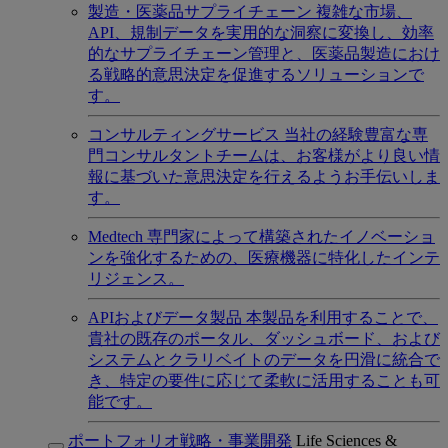
製造・医薬品サプライチェーン
複雑な市場、
API、規制データを実用的な洞察に変換し、効率
的なサプライチェーン管理と、医薬品製造におけ
る戦略的意思決定を促進するソリューションで
す。
コンサルティングサービス
当社の経験豊富な専
門コンサルタントチームは、お客様がより良い情
報に基づいた意思決定を行えるようお手伝いしま
す。
Medtech
専門家によって構築されたイノベーショ
ンを強化するための、医療機器に特化したインテ
リジェンス。
APIおよびデータ製品
本製品を利用することで、
貴社の既存のポータル、ダッシュボード、および
システムとクラリベイトのデータを円滑に統合で
き、特定の要件に応じて柔軟に活用することも可
能です。
ポートフォリオ戦略・事業開発
Life Sciences &