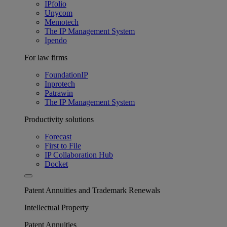
IPfolio
Unycom
Memotech
The IP Management System
Ipendo
For law firms
FoundationIP
Inprotech
Patrawin
The IP Management System
Productivity solutions
Forecast
First to File
IP Collaboration Hub
Docket
Patent Annuities and Trademark Renewals
Intellectual Property
Patent Annuities