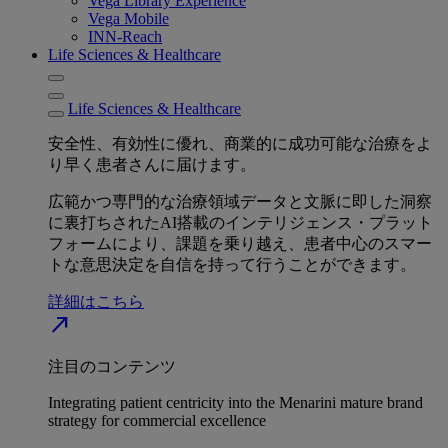
Vega Library Experience
Vega Mobile
INN-Reach
Life Sciences & Healthcare
Life Sciences & Healthcare
安全性、有効性に優れ、商業的に成功可能な治療をよ
り早く患者さんに届けます。
広範かつ専門的な治療領域データと文脈に即した洞察
に裏打ちされたAI搭載のインテリジェンス・プラット
フォームにより、課題を乗り越え、患者中心のスマー
トな意思決定を自信を持って行うことができます。
詳細はこちら
north_east
注目のコンテンツ
Integrating patient centricity into the Menarini mature brand
strategy for commercial excellence