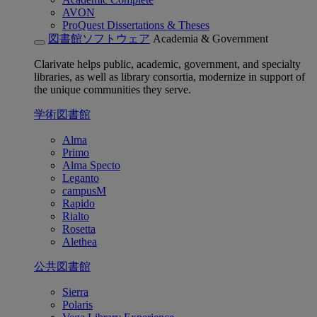
AVON
ProQuest Dissertations & Theses
図書館ソフトウェア
Academia & Government
Clarivate helps public, academic, government, and specialty
libraries, as well as library consortia, modernize in support of
the unique communities they serve.
学術図書館
Alma
Primo
Alma Specto
Leganto
campusM
Rapido
Rialto
Rosetta
Alethea
公共図書館
Sierra
Polaris