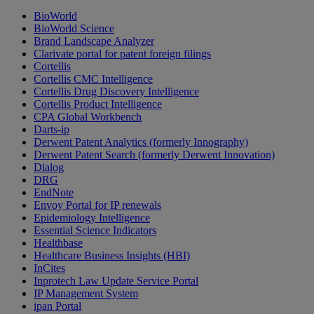
BioWorld
BioWorld Science
Brand Landscape Analyzer
Clarivate portal for patent foreign filings
Cortellis
Cortellis CMC Intelligence
Cortellis Drug Discovery Intelligence
Cortellis Product Intelligence
CPA Global Workbench
Darts-ip
Derwent Patent Analytics (formerly Innography)
Derwent Patent Search (formerly Derwent Innovation)
Dialog
DRG
EndNote
Envoy Portal for IP renewals
Epidemiology Intelligence
Essential Science Indicators
Healthbase
Healthcare Business Insights (HBI)
InCites
Inprotech Law Update Service Portal
IP Management System
ipan Portal