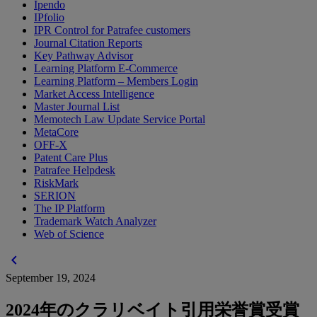
Ipendo
IPfolio
IPR Control for Patrafee customers
Journal Citation Reports
Key Pathway Advisor
Learning Platform E-Commerce
Learning Platform – Members Login
Market Access Intelligence
Master Journal List
Memotech Law Update Service Portal
MetaCore
OFF-X
Patent Care Plus
Patrafee Helpdesk
RiskMark
SERION
The IP Platform
Trademark Watch Analyzer
Web of Science
chevron_left
September 19, 2024
2024年のクラリベイト引用栄誉賞受賞