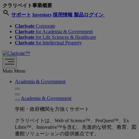
クラリベイト事業概要
search
サポート
Investors
採用情報
製品ログイン
Clarivate
Corporate
Clarivate
for Academia & Government
Clarivate
for Life Sciences & Healthcare
Clarivate
for Intellectual Property
Main Menu
Academia & Government
Academia & Government
学術・政府機関を力強くサポート
クラリベイトは、Web of Science™、ProQuest™、Ex
Libris™、Innovative™を含む、先進的な研究、教育、図
書館ソリューションの提供拠点です。