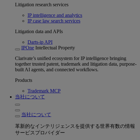
Litigation research services
IP intelligence and analytics
IP case law search services
Litigation data and APIs
Darts-ip API
IPOne
Intellectual Property
Clarivate’s unified ecosystem for IP intelligence bringing
together trusted patent, trademark and litigation data, purpose-
built AI agents, and connected workflows.
Products
Trademark MCP
当社について
当社について
革新的なインテリジェンスを提供する世界有数の情報
サービスプロバイダー