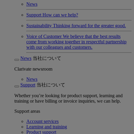
News
Support
How can we help?
Sustainability
Thinking forward for the greater good.
Voice of Customer
We believe that the best results
come from working together in respectful partnership
with our colleagues and customers.
News
当社について
Clarivate newsroom
News
Support
当社について
Whether you’re looking for product support, learning and
training or have billing or invoice inquiries, we can help.
Support areas
Account services
Learning and training
Product support