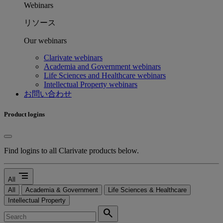
Webinars
リソース
Our webinars
Clarivate webinars
Academia and Government webinars
Life Sciences and Healthcare webinars
Intellectual Property webinars
お問い合わせ
Product logins
Find logins to all Clarivate products below.
segment
All
All
Academia & Government
Life Sciences & Healthcare
Intellectual Property
search