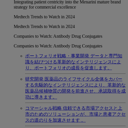
Integrating patient centricity into the Menarini mature brand
strategy for commercial excellence
Medtech Trends to Watch in 2024
Medtech Trends to Watch in 2024
Companies to Watch: Antibody Drug Conjugates
Companies to Watch: Antibody Drug Conjugates
ポートフォリオ戦略・事業開発
データと専門知
識を結びつける革新的なインテリジェンスによ
り、ポートフォリオの成長を促進します。
研究開発
医薬品のライフサイクル全体をカバー
する先駆的なインテリジェンスにより、革新的な
医薬品候補物質の開発を前進させ、承認取得を成
功に導きます。
コマーシャル戦略
信頼できる市場アクセスと上
市のためのソリューションが、市場と患者アクセ
スの道のりを加速させます 。