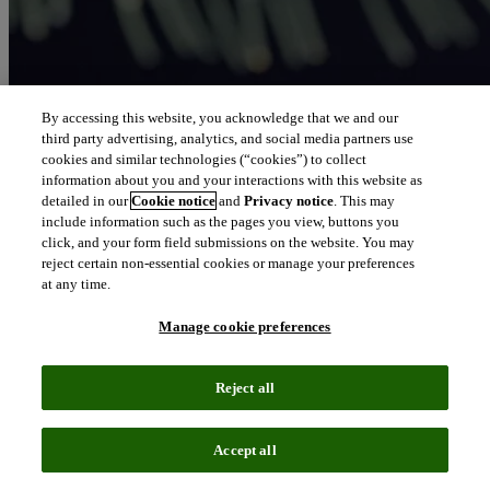
By accessing this website, you acknowledge that we and our
third party advertising, analytics, and social media partners use
cookies and similar technologies (“cookies”) to collect
information about you and your interactions with this website as
detailed in our
Cookie notice
and
Privacy notice
. This may
include information such as the pages you view, buttons you
click, and your form field submissions on the website. You may
reject certain non-essential cookies or manage your preferences
at any time.
Manage cookie preferences
Reject all
Accept all