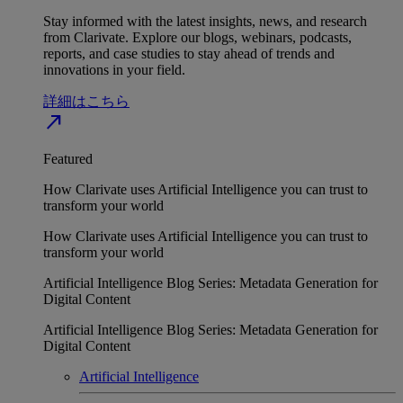
Stay informed with the latest insights, news, and research
from Clarivate. Explore our blogs, webinars, podcasts,
reports, and case studies to stay ahead of trends and
innovations in your field.
詳細はこちら
north_east
Featured
How Clarivate uses Artificial Intelligence you can trust to
transform your world
How Clarivate uses Artificial Intelligence you can trust to
transform your world
Artificial Intelligence Blog Series: Metadata Generation for
Digital Content
Artificial Intelligence Blog Series: Metadata Generation for
Digital Content
Artificial Intelligence