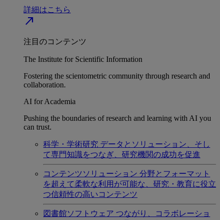
詳細はこちら
north_east
注目のコンテンツ
The Institute for Scientific Information
Fostering the scientometric community through research and
collaboration.
AI for Academia
Pushing the boundaries of research and learning with AI you
can trust.
科学・学術研究
データとソリューション、そし
て専門知識をつなぎ、研究機関の成功を促進
コンテンツソリューション
分野とフォーマット
を超えて柔軟な利用が可能な、研究・教育に役立
つ信頼性の高いコンテンツ
図書館ソフトウェア
つながり、コラボレーショ