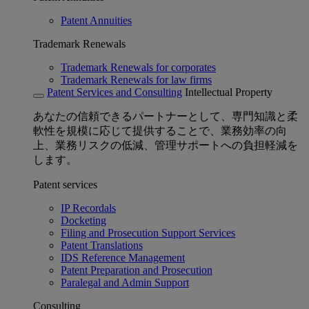
Patent Annuities
Trademark Renewals
Trademark Renewals for corporates
Trademark Renewals for law firms
Patent Services and Consulting
Intellectual Property
あなたの信頼できるパートナーとして、専門知識と柔
軟性を規模に応じて提供することで、業務効率の向
上、業務リスクの低減、管理サポートへの負担軽減を
します。
Patent services
IP Recordals
Docketing
Filing and Prosecution Support Services
Patent Translations
IDS Reference Management
Patent Preparation and Prosecution
Paralegal and Admin Support
Consulting