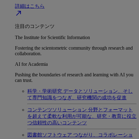
詳細はこちら
north_east
注目のコンテンツ
The Institute for Scientific Information
Fostering the scientometric community through research and
collaboration.
AI for Academia
Pushing the boundaries of research and learning with AI you
can trust.
科学・学術研究
データとソリューション、そし
て専門知識をつなぎ、研究機関の成功を促進
コンテンツソリューション
分野とフォーマット
を超えて柔軟な利用が可能な、研究・教育に役立
つ信頼性の高いコンテンツ
図書館ソフトウェア
つながり、コラボレーショ