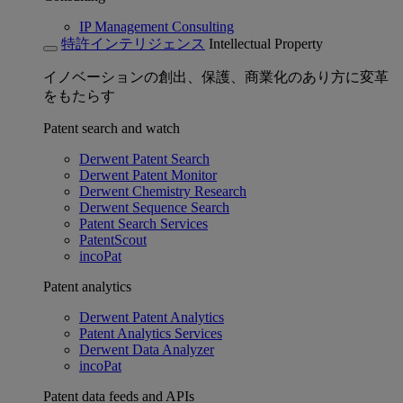
IP Management Consulting
特許インテリジェンス
Intellectual Property
イノベーションの創出、保護、商業化のあり方に変革
をもたらす
Patent search and watch
Derwent Patent Search
Derwent Patent Monitor
Derwent Chemistry Research
Derwent Sequence Search
Patent Search Services
PatentScout
incoPat
Patent analytics
Derwent Patent Analytics
Patent Analytics Services
Derwent Data Analyzer
incoPat
Patent data feeds and APIs