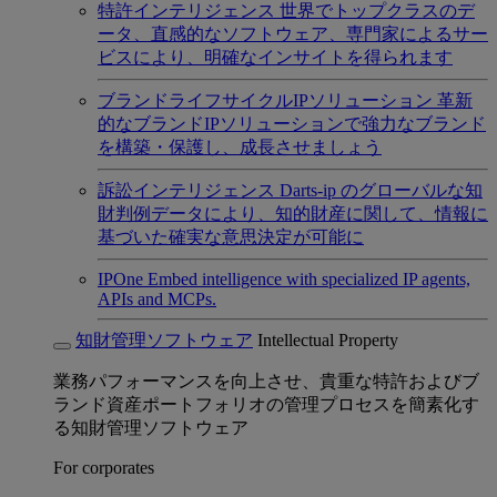
特許インテリジェンス
世界でトップクラスのデ
ータ、直感的なソフトウェア、専門家によるサー
ビスにより、明確なインサイトを得られます
ブランドライフサイクルIPソリューション
革新
的なブランドIPソリューションで強力なブランド
を構築・保護し、成長させましょう
訴訟インテリジェンス
Darts-ip のグローバルな知
財判例データにより、知的財産に関して、情報に
基づいた確実な意思決定が可能に
IPOne
Embed intelligence with specialized IP agents,
APIs and MCPs.
知財管理ソフトウェア
Intellectual Property
業務パフォーマンスを向上させ、貴重な特許およびブ
ランド資産ポートフォリオの管理プロセスを簡素化す
る知財管理ソフトウェア
For corporates