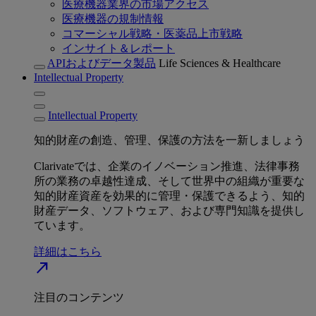
医療機器業界の市場アクセス
医療機器の規制情報
コマーシャル戦略・医薬品上市戦略
インサイト＆レポート
APIおよびデータ製品
Life Sciences & Healthcare
Intellectual Property
Intellectual Property
知的財産の創造、管理、保護の方法を一新しましょう
Clarivateでは、企業のイノベーション推進、法律事務
所の業務の卓越性達成、そして世界中の組織が重要な
知的財産資産を効果的に管理・保護できるよう、知的
財産データ、ソフトウェア、および専門知識を提供し
ています。
詳細はこちら
north_east
注目のコンテンツ