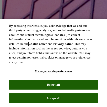
By accessing this website, you acknowledge that we and our
third party advertising, analytics, and social media partners use
cookies and similar technologies (“cookies”) to collect
information about you and your interactions with this website as
detailed in our
Cookie notice
and
Privacy notice
. This may
include information such as the pages you view, buttons you
click, and your form field submissions on the website. You may
reject certain non-essential cookies or manage your preferences
at any time.
Manage cookie preferences
Reject all
Accept all