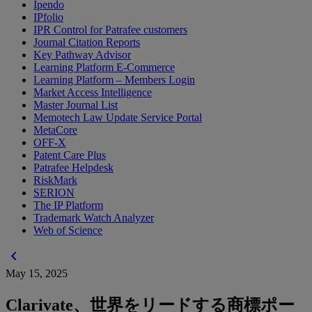
Ipendo
IPfolio
IPR Control for Patrafee customers
Journal Citation Reports
Key Pathway Advisor
Learning Platform E-Commerce
Learning Platform – Members Login
Market Access Intelligence
Master Journal List
Memotech Law Update Service Portal
MetaCore
OFF-X
Patent Care Plus
Patrafee Helpdesk
RiskMark
SERION
The IP Platform
Trademark Watch Analyzer
Web of Science
chevron_left
May 15, 2025
Clarivate、世界をリードする商標ポー