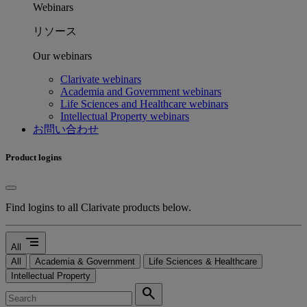
Webinars
リソース
Our webinars
Clarivate webinars
Academia and Government webinars
Life Sciences and Healthcare webinars
Intellectual Property webinars
お問い合わせ
Product logins
Find logins to all Clarivate products below.
segment
All
All
Academia & Government
Life Sciences & Healthcare
Intellectual Property
search