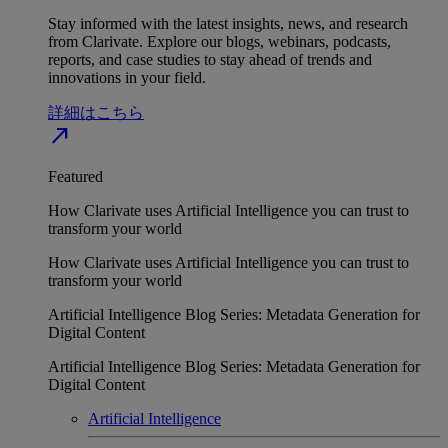
Stay informed with the latest insights, news, and research
from Clarivate. Explore our blogs, webinars, podcasts,
reports, and case studies to stay ahead of trends and
innovations in your field.
詳細はこちら
north_east
Featured
How Clarivate uses Artificial Intelligence you can trust to
transform your world
How Clarivate uses Artificial Intelligence you can trust to
transform your world
Artificial Intelligence Blog Series: Metadata Generation for
Digital Content
Artificial Intelligence Blog Series: Metadata Generation for
Digital Content
Artificial Intelligence