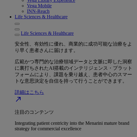
Vega Library Experience
Vega Mobile
INN-Reach
Life Sciences & Healthcare
Life Sciences & Healthcare
安全性、有効性に優れ、商業的に成功可能な治療をよ
り早く患者さんに届けます。
広範かつ専門的な治療領域データと文脈に即した洞察
に裏打ちされたAI搭載のインテリジェンス・プラット
フォームにより、課題を乗り越え、患者中心のスマー
トな意思決定を自信を持って行うことができます。
詳細はこちら
north_east
注目のコンテンツ
Integrating patient centricity into the Menarini mature brand
strategy for commercial excellence