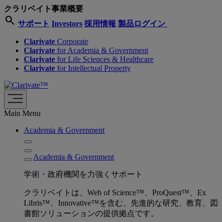
クラリベイト事業概要
search
サポート
Investors
採用情報
製品ログイン
Clarivate
Corporate
Clarivate
for Academia & Government
Clarivate
for Life Sciences & Healthcare
Clarivate
for Intellectual Property
Main Menu
Academia & Government
Academia & Government
学術・政府機関を力強くサポート
クラリベイトは、Web of Science™、ProQuest™、Ex
Libris™、Innovative™を含む、先進的な研究、教育、図
書館ソリューションの提供拠点です。