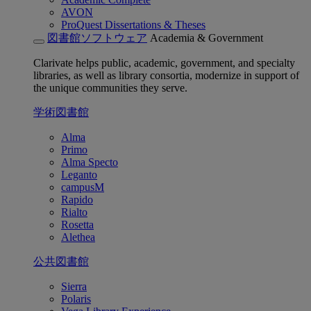
AVON
ProQuest Dissertations & Theses
図書館ソフトウェア
Academia & Government
Clarivate helps public, academic, government, and specialty
libraries, as well as library consortia, modernize in support of
the unique communities they serve.
学術図書館
Alma
Primo
Alma Specto
Leganto
campusM
Rapido
Rialto
Rosetta
Alethea
公共図書館
Sierra
Polaris