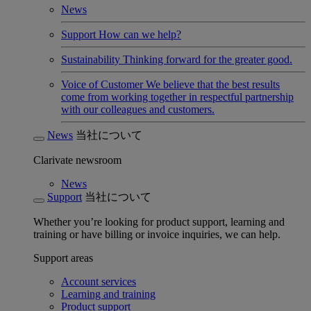
News
Support
How can we help?
Sustainability
Thinking forward for the greater good.
Voice of Customer
We believe that the best results
come from working together in respectful partnership
with our colleagues and customers.
News
当社について
Clarivate newsroom
News
Support
当社について
Whether you’re looking for product support, learning and
training or have billing or invoice inquiries, we can help.
Support areas
Account services
Learning and training
Product support