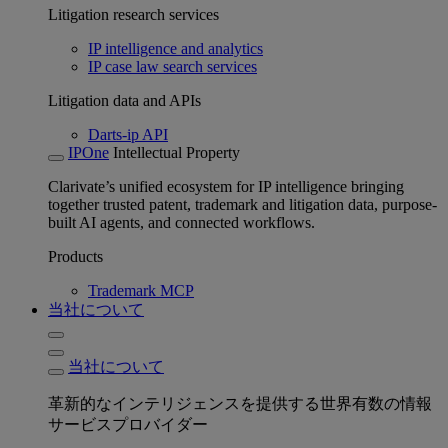
Litigation research services
IP intelligence and analytics
IP case law search services
Litigation data and APIs
Darts-ip API
IPOne
Intellectual Property
Clarivate’s unified ecosystem for IP intelligence bringing
together trusted patent, trademark and litigation data, purpose-
built AI agents, and connected workflows.
Products
Trademark MCP
当社について
当社について
革新的なインテリジェンスを提供する世界有数の情報
サービスプロバイダー