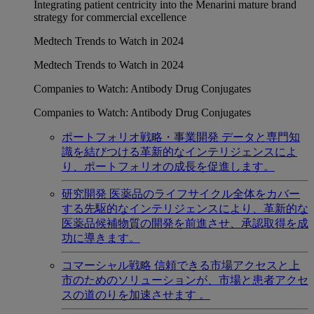
Integrating patient centricity into the Menarini mature brand
strategy for commercial excellence
Medtech Trends to Watch in 2024
Medtech Trends to Watch in 2024
Companies to Watch: Antibody Drug Conjugates
Companies to Watch: Antibody Drug Conjugates
ポートフォリオ戦略・事業開発
データと専門知
識を結びつける革新的なインテリジェンスによ
り、ポートフォリオの成長を促進します。
研究開発
医薬品のライフサイクル全体をカバー
する先駆的なインテリジェンスにより、革新的な
医薬品候補物質の開発を前進させ、承認取得を成
功に導きます。
コマーシャル戦略
信頼できる市場アクセスと上
市のためのソリューションが、市場と患者アクセ
スの道のりを加速させます 。