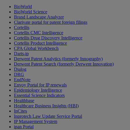
BioWorld
BioWorld Science
Brand Landscape Analyzer
Clarivate portal for patent foreign filings
Cortellis
Cortellis CMC Intelligence
Cortellis Drug Discovery Intelligence
Cortellis Product Intelligence
CPA Global Workbench
Darts-ip
Derwent Patent Analytics (formerly Innography)
Derwent Patent Search (formerly Derwent Innovation)
Dialog
DRG
EndNote
Envoy Portal for IP renewals
Epidemiology Intelligence
Essential Science Indicators
Healthbase
Healthcare Business Insights (HBI)
InCites
Inprotech Law Update Service Portal
IP Management System
ipan Portal