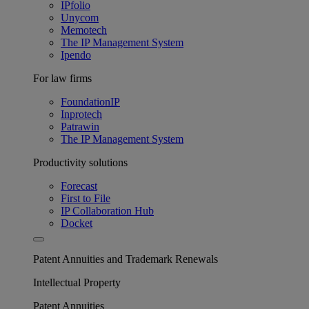
IPfolio
Unycom
Memotech
The IP Management System
Ipendo
For law firms
FoundationIP
Inprotech
Patrawin
The IP Management System
Productivity solutions
Forecast
First to File
IP Collaboration Hub
Docket
Patent Annuities and Trademark Renewals
Intellectual Property
Patent Annuities