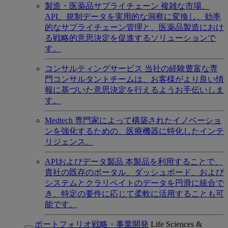
製造・医薬品サプライチェーン
複雑な市場、
API、規制データを実用的な洞察に変換し、効率
的なサプライチェーン管理と、医薬品製造におけ
る戦略的意思決定を促進するソリューションで
す。
コンサルティングサービス
当社の経験豊富な専
門コンサルタントチームは、お客様がより良い情
報に基づいた意思決定を行えるようお手伝いしま
す。
Medtech
専門家によって構築されたイノベーショ
ンを強化するための、医療機器に特化したインテ
リジェンス。
APIおよびデータ製品
本製品を利用することで、
貴社の既存のポータル、ダッシュボード、および
システムとクラリベイトのデータを円滑に統合で
き、特定の要件に応じて柔軟に活用することも可
能です。
ポートフォリオ戦略・事業開発
Life Sciences &