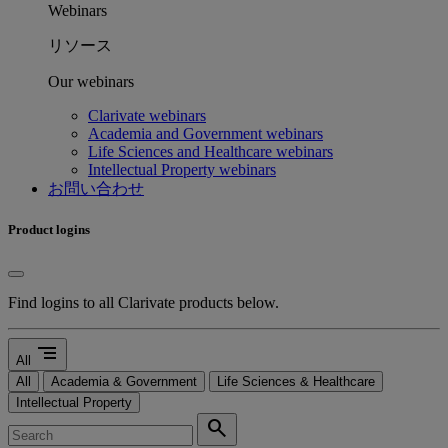
Webinars
リソース
Our webinars
Clarivate webinars
Academia and Government webinars
Life Sciences and Healthcare webinars
Intellectual Property webinars
お問い合わせ
Product logins
Find logins to all Clarivate products below.
segment
All
All
Academia & Government
Life Sciences & Healthcare
Intellectual Property
search