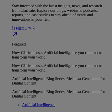
Stay informed with the latest insights, news, and research
from Clarivate. Explore our blogs, webinars, podcasts,
reports, and case studies to stay ahead of trends and
innovations in your field.
詳細はこちら
north_east
Featured
How Clarivate uses Artificial Intelligence you can trust to
transform your world
How Clarivate uses Artificial Intelligence you can trust to
transform your world
Artificial Intelligence Blog Series: Metadata Generation for
Digital Content
Artificial Intelligence Blog Series: Metadata Generation for
Digital Content
Artificial Intelligence