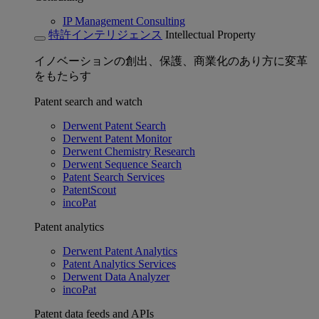
IP Management Consulting
特許インテリジェンス
Intellectual Property
イノベーションの創出、保護、商業化のあり方に変革
をもたらす
Patent search and watch
Derwent Patent Search
Derwent Patent Monitor
Derwent Chemistry Research
Derwent Sequence Search
Patent Search Services
PatentScout
incoPat
Patent analytics
Derwent Patent Analytics
Patent Analytics Services
Derwent Data Analyzer
incoPat
Patent data feeds and APIs