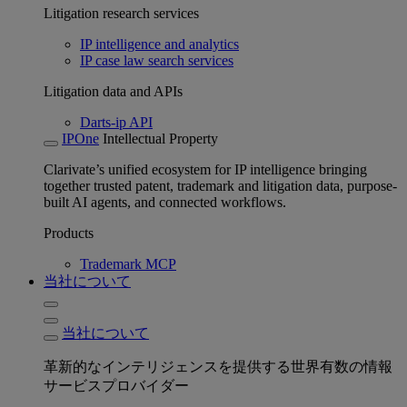
Litigation research services
IP intelligence and analytics
IP case law search services
Litigation data and APIs
Darts-ip API
IPOne
Intellectual Property
Clarivate’s unified ecosystem for IP intelligence bringing
together trusted patent, trademark and litigation data, purpose-
built AI agents, and connected workflows.
Products
Trademark MCP
当社について
当社について
革新的なインテリジェンスを提供する世界有数の情報
サービスプロバイダー