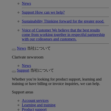
News
Support
How can we help?
Sustainability
Thinking forward for the greater good.
Voice of Customer
We believe that the best results
come from working together in respectful partnership
with our colleagues and customers.
News
当社について
Clarivate newsroom
News
Support
当社について
Whether you’re looking for product support, learning and
training or have billing or invoice inquiries, we can help.
Support areas
Account services
Learning and training
Product support