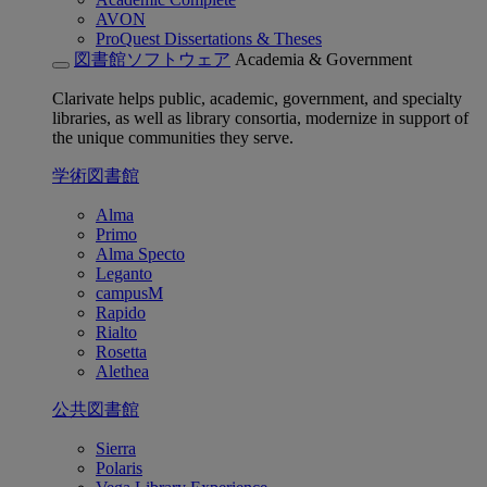
AVON
ProQuest Dissertations & Theses
図書館ソフトウェア
Academia & Government
Clarivate helps public, academic, government, and specialty
libraries, as well as library consortia, modernize in support of
the unique communities they serve.
学術図書館
Alma
Primo
Alma Specto
Leganto
campusM
Rapido
Rialto
Rosetta
Alethea
公共図書館
Sierra
Polaris