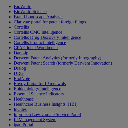
BioWorld
BioWorld Science
Brand Landscape Analyzer
Clarivate portal for patent foreign filings
Cortellis
Cortellis CMC Intelligence
Cortellis Drug Discovery Intelligence
Cortellis Product Intelligence
CPA Global Workbench
Darts-ip
Derwent Patent Analytics (formerly Innography)
Derwent Patent Search (formerly Derwent Innovation)
Dialog
DRG
EndNote
Envoy Portal for IP renewals
Epidemiology Intelligence
Essential Science Indicators
Healthbase
Healthcare Business Insights (HBI)
InCites
Inprotech Law Update Service Portal
IP Management System
ipan Portal