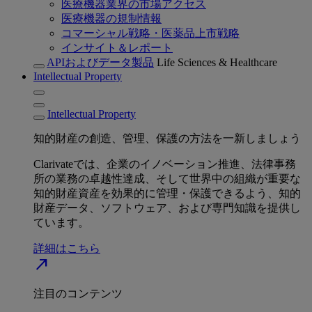
医療機器業界の市場アクセス
医療機器の規制情報
コマーシャル戦略・医薬品上市戦略
インサイト＆レポート
APIおよびデータ製品
Life Sciences & Healthcare
Intellectual Property
Intellectual Property
知的財産の創造、管理、保護の方法を一新しましょう
Clarivateでは、企業のイノベーション推進、法律事務
所の業務の卓越性達成、そして世界中の組織が重要な
知的財産資産を効果的に管理・保護できるよう、知的
財産データ、ソフトウェア、および専門知識を提供し
ています。
詳細はこちら
north_east
注目のコンテンツ