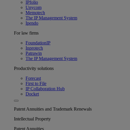
IPfolio
Unycom
Memotech
The IP Management System
Ipendo
For law firms
FoundationIP
Inprotech
Patrawin
The IP Management System
Productivity solutions
Forecast
First to File
IP Collaboration Hub
Docket
Patent Annuities and Trademark Renewals
Intellectual Property
Patent Annuities