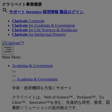
クラリベイト事業概要
search
サポート
Investors
採用情報
製品ログイン
Clarivate
Corporate
Clarivate
for Academia & Government
Clarivate
for Life Sciences & Healthcare
Clarivate
for Intellectual Property
Main Menu
Academia & Government
Academia & Government
学術・政府機関を力強くサポート
クラリベイトは、Web of Science™、ProQuest™、Ex
Libris™、Innovative™を含む、先進的な研究、教育、図
書館ソリューションの提供拠点です。