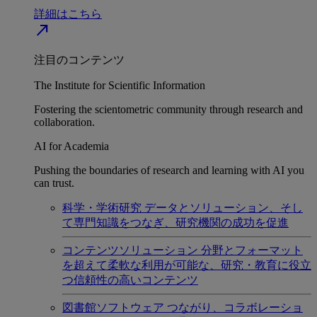
詳細はこちら
north_east
注目のコンテンツ
The Institute for Scientific Information
Fostering the scientometric community through research and
collaboration.
AI for Academia
Pushing the boundaries of research and learning with AI you
can trust.
科学・学術研究
データとソリューション、そし
て専門知識をつなぎ、研究機関の成功を促進
コンテンツソリューション
分野とフォーマット
を超えて柔軟な利用が可能な、研究・教育に役立
つ信頼性の高いコンテンツ
図書館ソフトウェア
つながり、コラボレーショ