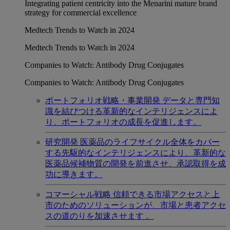
Integrating patient centricity into the Menarini mature brand
strategy for commercial excellence
Medtech Trends to Watch in 2024
Medtech Trends to Watch in 2024
Companies to Watch: Antibody Drug Conjugates
Companies to Watch: Antibody Drug Conjugates
ポートフォリオ戦略・事業開発
データと専門知
識を結びつける革新的なインテリジェンスによ
り、ポートフォリオの成長を促進します。
研究開発
医薬品のライフサイクル全体をカバー
する先駆的なインテリジェンスにより、革新的な
医薬品候補物質の開発を前進させ、承認取得を成
功に導きます。
コマーシャル戦略
信頼できる市場アクセスと上
市のためのソリューションが、市場と患者アクセ
スの道のりを加速させます 。