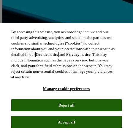
By accessing this website, you acknowledge that we and our
third party advertising, analytics, and social media partners use
cookies and similar technologies (“cookies”) to collect
information about you and your interactions with this website as
detailed in our
Cookie notice
and
Privacy notice
. This may
include information such as the pages you view, buttons you
click, and your form field submissions on the website. You may
reject certain non-essential cookies or manage your preferences
at any time.
Manage cookie preferences
Reject all
Accept all