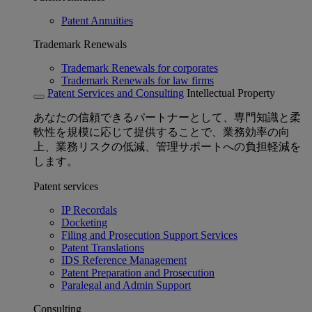
Patent Annuities
Trademark Renewals
Trademark Renewals for corporates
Trademark Renewals for law firms
Patent Services and Consulting
Intellectual Property
あなたの信頼できるパートナーとして、専門知識と柔
軟性を規模に応じて提供することで、業務効率の向
上、業務リスクの低減、管理サポートへの負担軽減を
します。
Patent services
IP Recordals
Docketing
Filing and Prosecution Support Services
Patent Translations
IDS Reference Management
Patent Preparation and Prosecution
Paralegal and Admin Support
Consulting