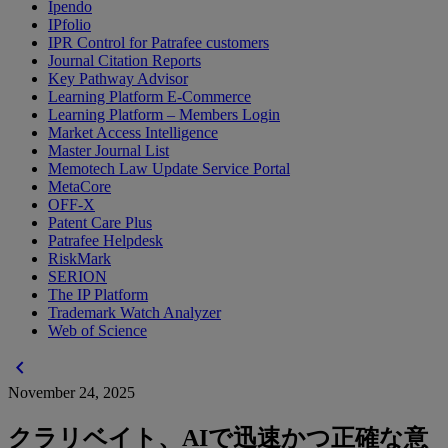
Ipendo
IPfolio
IPR Control for Patrafee customers
Journal Citation Reports
Key Pathway Advisor
Learning Platform E-Commerce
Learning Platform – Members Login
Market Access Intelligence
Master Journal List
Memotech Law Update Service Portal
MetaCore
OFF-X
Patent Care Plus
Patrafee Helpdesk
RiskMark
SERION
The IP Platform
Trademark Watch Analyzer
Web of Science
chevron_left
November 24, 2025
クラリベイト、AIで迅速かつ正確な意