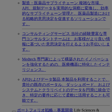
製造・医薬品サプライチェーン
複雑な市場、
API、規制データを実用的な洞察に変換し、効率
的なサプライチェーン管理と、医薬品製造におけ
る戦略的意思決定を促進するソリューションで
す。
コンサルティングサービス
当社の経験豊富な専
門コンサルタントチームは、お客様がより良い情
報に基づいた意思決定を行えるようお手伝いしま
す。
Medtech
専門家によって構築されたイノベーショ
ンを強化するための、医療機器に特化したインテ
リジェンス。
APIおよびデータ製品
本製品を利用することで、
貴社の既存のポータル、ダッシュボード、および
システムとクラリベイトのデータを円滑に統合で
き、特定の要件に応じて柔軟に活用することも可
能です。
ポートフォリオ戦略・事業開発
Life Sciences &