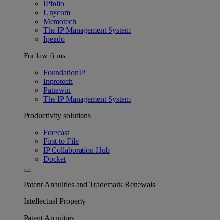
IPfolio
Unycom
Memotech
The IP Management System
Ipendo
For law firms
FoundationIP
Inprotech
Patrawin
The IP Management System
Productivity solutions
Forecast
First to File
IP Collaboration Hub
Docket
Patent Annuities and Trademark Renewals
Intellectual Property
Patent Annuities