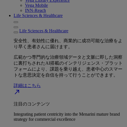
Vega Library Experience
Vega Mobile
INN-Reach
Life Sciences & Healthcare
Life Sciences & Healthcare
安全性、有効性に優れ、商業的に成功可能な治療をよ
り早く患者さんに届けます。
広範かつ専門的な治療領域データと文脈に即した洞察
に裏打ちされたAI搭載のインテリジェンス・プラット
フォームにより、課題を乗り越え、患者中心のスマー
トな意思決定を自信を持って行うことができます。
詳細はこちら
north_east
注目のコンテンツ
Integrating patient centricity into the Menarini mature brand
strategy for commercial excellence