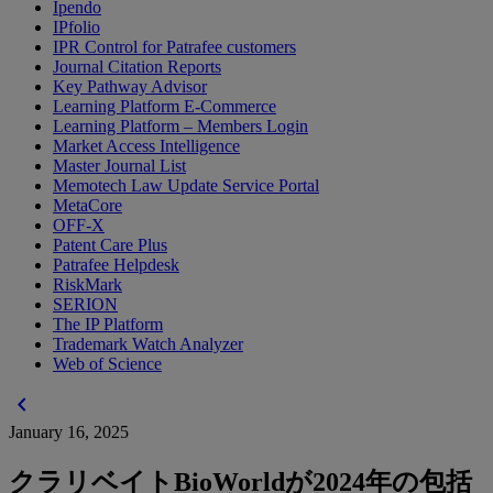
Ipendo
IPfolio
IPR Control for Patrafee customers
Journal Citation Reports
Key Pathway Advisor
Learning Platform E-Commerce
Learning Platform – Members Login
Market Access Intelligence
Master Journal List
Memotech Law Update Service Portal
MetaCore
OFF-X
Patent Care Plus
Patrafee Helpdesk
RiskMark
SERION
The IP Platform
Trademark Watch Analyzer
Web of Science
chevron_left
January 16, 2025
クラリベイトBioWorldが2024年の包括