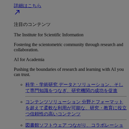
詳細はこちら
north_east
注目のコンテンツ
The Institute for Scientific Information
Fostering the scientometric community through research and
collaboration.
AI for Academia
Pushing the boundaries of research and learning with AI you
can trust.
科学・学術研究
データとソリューション、そし
て専門知識をつなぎ、研究機関の成功を促進
コンテンツソリューション
分野とフォーマット
を超えて柔軟な利用が可能な、研究・教育に役立
つ信頼性の高いコンテンツ
図書館ソフトウェア
つながり、コラボレーショ