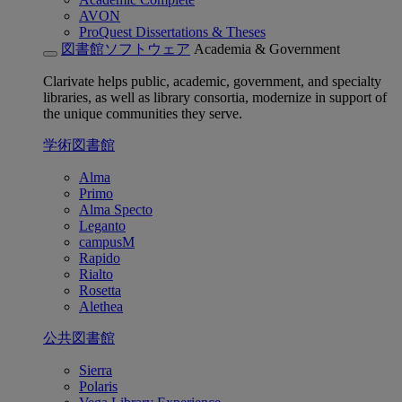
AVON
ProQuest Dissertations & Theses
図書館ソフトウェア
Academia & Government
Clarivate helps public, academic, government, and specialty
libraries, as well as library consortia, modernize in support of
the unique communities they serve.
学術図書館
Alma
Primo
Alma Specto
Leganto
campusM
Rapido
Rialto
Rosetta
Alethea
公共図書館
Sierra
Polaris