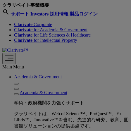
クラリベイト事業概要
search
サポート
Investors
採用情報
製品ログイン
Clarivate
Corporate
Clarivate
for Academia & Government
Clarivate
for Life Sciences & Healthcare
Clarivate
for Intellectual Property
Main Menu
Academia & Government
Academia & Government
学術・政府機関を力強くサポート
クラリベイトは、Web of Science™、ProQuest™、Ex
Libris™、Innovative™を含む、先進的な研究、教育、図
書館ソリューションの提供拠点です。