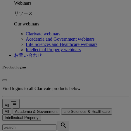
Webinars
リソース
Our webinars
Clarivate webinars
Academia and Government webinars
Life Sciences and Healthcare webinars
Intellectual Property webinars
お問い合わせ
Product logins
Find logins to all Clarivate products below.
segment
All
All
Academia & Government
Life Sciences & Healthcare
Intellectual Property
search