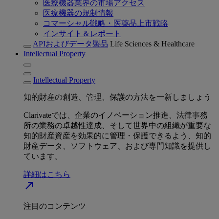
医療機器業界の市場アクセス
医療機器の規制情報
コマーシャル戦略・医薬品上市戦略
インサイト＆レポート
APIおよびデータ製品
Life Sciences & Healthcare
Intellectual Property
Intellectual Property
知的財産の創造、管理、保護の方法を一新しましょう
Clarivateでは、企業のイノベーション推進、法律事務
所の業務の卓越性達成、そして世界中の組織が重要な
知的財産資産を効果的に管理・保護できるよう、知的
財産データ、ソフトウェア、および専門知識を提供し
ています。
詳細はこちら
north_east
注目のコンテンツ