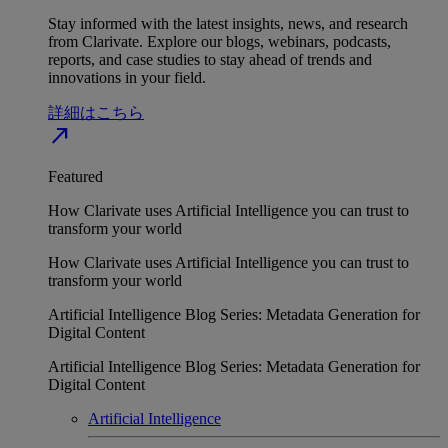
Stay informed with the latest insights, news, and research
from Clarivate. Explore our blogs, webinars, podcasts,
reports, and case studies to stay ahead of trends and
innovations in your field.
詳細はこちら
north_east
Featured
How Clarivate uses Artificial Intelligence you can trust to
transform your world
How Clarivate uses Artificial Intelligence you can trust to
transform your world
Artificial Intelligence Blog Series: Metadata Generation for
Digital Content
Artificial Intelligence Blog Series: Metadata Generation for
Digital Content
Artificial Intelligence