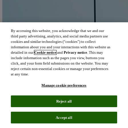
By accessing this website, you acknowledge that we and our
third party advertising, analytics, and social media partners use
cookies and similar technologies (“cookies”) to collect
information about you and your interactions with this website as
detailed in our
Cookie notice
and
Privacy notice
. This may
include information such as the pages you view, buttons you
click, and your form field submissions on the website. You may
reject certain non-essential cookies or manage your preferences
at any time.
Manage cookie preferences
Reject all
Accept all