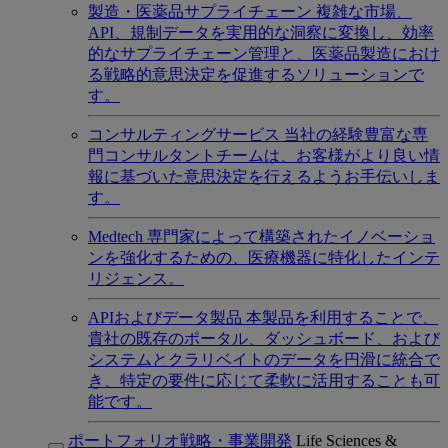
製造・医薬品サプライチェーン
複雑な市場、
API、規制データを実用的な洞察に変換し、効率
的なサプライチェーン管理と、医薬品製造におけ
る戦略的意思決定を促進するソリューションで
す。
コンサルティングサービス
当社の経験豊富な専
門コンサルタントチームは、お客様がより良い情
報に基づいた意思決定を行えるようお手伝いしま
す。
Medtech
専門家によって構築されたイノベーショ
ンを強化するための、医療機器に特化したインテ
リジェンス。
APIおよびデータ製品
本製品を利用することで、
貴社の既存のポータル、ダッシュボード、および
システムとクラリベイトのデータを円滑に統合で
き、特定の要件に応じて柔軟に活用することも可
能です。
ポートフォリオ戦略・事業開発
Life Sciences &