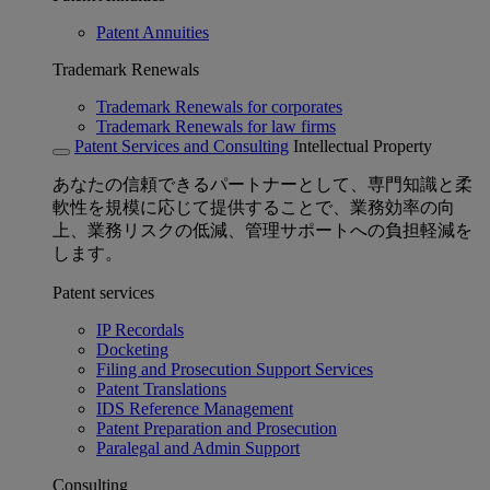
Patent Annuities
Trademark Renewals
Trademark Renewals for corporates
Trademark Renewals for law firms
Patent Services and Consulting
Intellectual Property
あなたの信頼できるパートナーとして、専門知識と柔
軟性を規模に応じて提供することで、業務効率の向
上、業務リスクの低減、管理サポートへの負担軽減を
します。
Patent services
IP Recordals
Docketing
Filing and Prosecution Support Services
Patent Translations
IDS Reference Management
Patent Preparation and Prosecution
Paralegal and Admin Support
Consulting