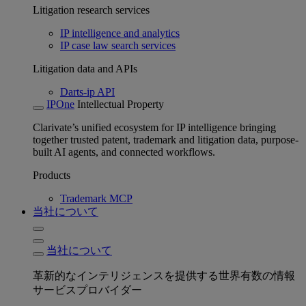
Litigation research services
IP intelligence and analytics
IP case law search services
Litigation data and APIs
Darts-ip API
IPOne
Intellectual Property
Clarivate’s unified ecosystem for IP intelligence bringing
together trusted patent, trademark and litigation data, purpose-
built AI agents, and connected workflows.
Products
Trademark MCP
当社について
当社について
革新的なインテリジェンスを提供する世界有数の情報
サービスプロバイダー