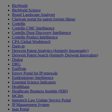
BioWorld
BioWorld Science
Brand Landscape Analyzer
Clarivate portal for patent foreign filings
Cortellis
Cortellis CMC Intelligence
Cortellis Drug Discovery Intelligence
Cortellis Product Intelligence
CPA Global Workbench
Darts-ip
Derwent Patent Analytics (formerly Innography)
Derwent Patent Search (formerly Derwent Innovation)
Dialog
DRG
EndNote
Envoy Portal for IP renewals
Epidemiology Intelligence
Essential Science Indicators
Healthbase
Healthcare Business Insights (HBI)
InCites
Inprotech Law Update Service Portal
IP Management System
ipan Portal