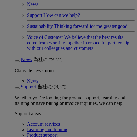
News
Support
How can we help?
Sustainability
Thinking forward for the greater good.
Voice of Customer
We believe that the best results
come from working together in respectful partnership
with our colleagues and customers.
News
当社について
Clarivate newsroom
News
Support
当社について
Whether you’re looking for product support, learning and
training or have billing or invoice inquiries, we can help.
Support areas
Account services
Learning and training
Product support