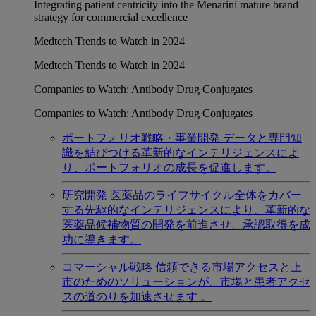
Integrating patient centricity into the Menarini mature brand
strategy for commercial excellence
Medtech Trends to Watch in 2024
Medtech Trends to Watch in 2024
Companies to Watch: Antibody Drug Conjugates
Companies to Watch: Antibody Drug Conjugates
ポートフォリオ戦略・事業開発
データと専門知
識を結びつける革新的なインテリジェンスによ
り、ポートフォリオの成長を促進します。
研究開発
医薬品のライフサイクル全体をカバー
する先駆的なインテリジェンスにより、革新的な
医薬品候補物質の開発を前進させ、承認取得を成
功に導きます。
コマーシャル戦略
信頼できる市場アクセスと上
市のためのソリューションが、市場と患者アクセ
スの道のりを加速させます 。