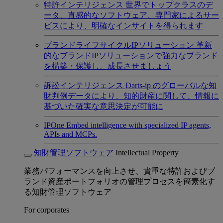
特許インテリジェンス
世界でトップクラスのデ
ータ、直感的なソフトウェア、専門家によるサー
ビスにより、明確なインサイトを得られます
ブランドライフサイクルIPソリューション
革新
的なブランドIPソリューションで強力なブランド
を構築・保護し、成長させましょう
訴訟インテリジェンス
Darts-ip のグローバルな知
財判例データにより、知的財産に関して、情報に
基づいた確実な意思決定が可能に
IPOne
Embed intelligence with specialized IP agents,
APIs and MCPs.
知財管理ソフトウェア
Intellectual Property
業務パフォーマンスを向上させ、貴重な特許およびブ
ランド資産ポートフォリオの管理プロセスを簡素化す
る知財管理ソフトウェア
For corporates