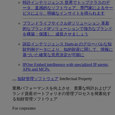
特許インテリジェンス
世界でトップクラスのデ
ータ、直感的なソフトウェア、専門家によるサー
ビスにより、明確なインサイトを得られます
ブランドライフサイクルIPソリューション
革新
的なブランドIPソリューションで強力なブランド
を構築・保護し、成長させましょう
訴訟インテリジェンス
Darts-ip のグローバルな知
財判例データにより、知的財産に関して、情報に
基づいた確実な意思決定が可能に
IPOne
Embed intelligence with specialized IP agents,
APIs and MCPs.
知財管理ソフトウェア
Intellectual Property
業務パフォーマンスを向上させ、貴重な特許およびブ
ランド資産ポートフォリオの管理プロセスを簡素化す
る知財管理ソフトウェア
For corporates