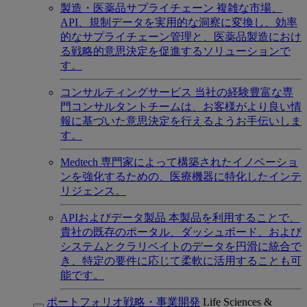
製造・医薬品サプライチェーン
複雑な市場、
API、規制データを実用的な洞察に変換し、効率
的なサプライチェーン管理と、医薬品製造におけ
る戦略的意思決定を促進するソリューションで
す。
コンサルティングサービス
当社の経験豊富な専
門コンサルタントチームは、お客様がより良い情
報に基づいた意思決定を行えるようお手伝いしま
す。
Medtech
専門家によって構築されたイノベーショ
ンを強化するための、医療機器に特化したインテ
リジェンス。
APIおよびデータ製品
本製品を利用することで、
貴社の既存のポータル、ダッシュボード、および
システムとクラリベイトのデータを円滑に統合で
き、特定の要件に応じて柔軟に活用することも可
能です。
ポートフォリオ戦略・事業開発
Life Sciences &