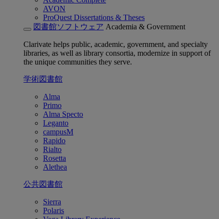
AVON
ProQuest Dissertations & Theses
図書館ソフトウェア
Academia & Government
Clarivate helps public, academic, government, and specialty
libraries, as well as library consortia, modernize in support of
the unique communities they serve.
学術図書館
Alma
Primo
Alma Specto
Leganto
campusM
Rapido
Rialto
Rosetta
Alethea
公共図書館
Sierra
Polaris