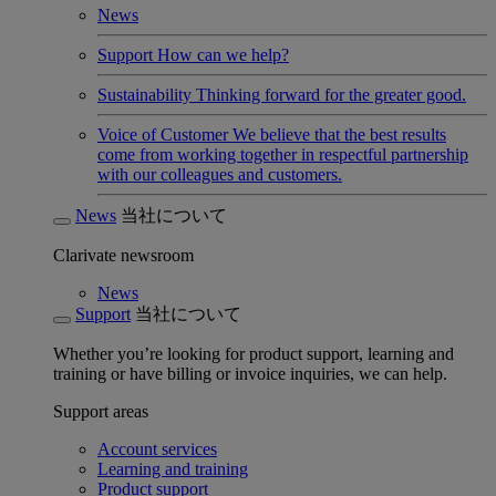
News
Support
How can we help?
Sustainability
Thinking forward for the greater good.
Voice of Customer
We believe that the best results
come from working together in respectful partnership
with our colleagues and customers.
News
当社について
Clarivate newsroom
News
Support
当社について
Whether you’re looking for product support, learning and
training or have billing or invoice inquiries, we can help.
Support areas
Account services
Learning and training
Product support