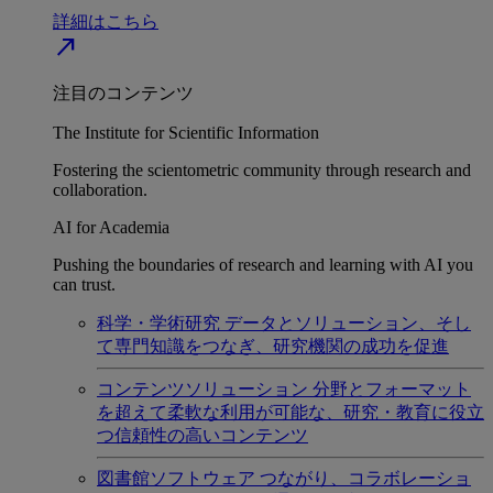
詳細はこちら
north_east
注目のコンテンツ
The Institute for Scientific Information
Fostering the scientometric community through research and
collaboration.
AI for Academia
Pushing the boundaries of research and learning with AI you
can trust.
科学・学術研究
データとソリューション、そし
て専門知識をつなぎ、研究機関の成功を促進
コンテンツソリューション
分野とフォーマット
を超えて柔軟な利用が可能な、研究・教育に役立
つ信頼性の高いコンテンツ
図書館ソフトウェア
つながり、コラボレーショ