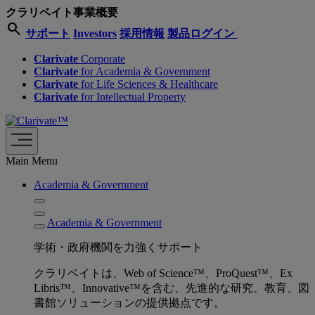
クラリベイト事業概要
search
サポート
Investors
採用情報
製品ログイン
Clarivate
Corporate
Clarivate
for Academia & Government
Clarivate
for Life Sciences & Healthcare
Clarivate
for Intellectual Property
Main Menu
Academia & Government
Academia & Government
学術・政府機関を力強くサポート
クラリベイトは、Web of Science™、ProQuest™、Ex
Libris™、Innovative™を含む、先進的な研究、教育、図
書館ソリューションの提供拠点です。