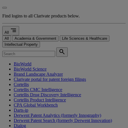
Find logins to all Clarivate products below.
segment
All
All
Academia & Government
Life Sciences & Healthcare
Intellectual Property
search
BioWorld
BioWorld Science
Brand Landscape Analyzer
Clarivate portal for patent foreign filings
Cortellis
Cortellis CMC Intelligence
Cortellis Drug Discovery Intelligence
Cortellis Product Intelligence
CPA Global Workbench
Darts-ip
Derwent Patent Analytics (formerly Innography)
Derwent Patent Search (formerly Derwent Innovation)
Dialog