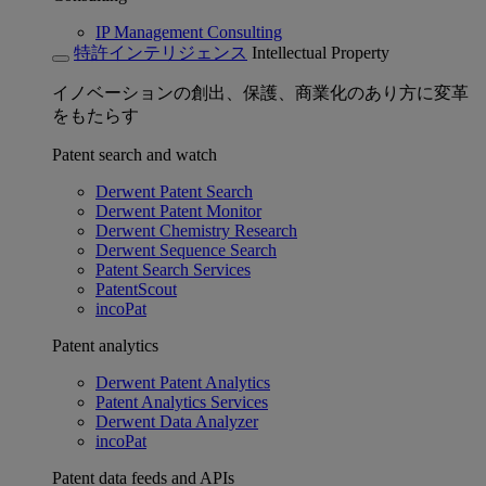
IP Management Consulting
特許インテリジェンス
Intellectual Property
イノベーションの創出、保護、商業化のあり方に変革
をもたらす
Patent search and watch
Derwent Patent Search
Derwent Patent Monitor
Derwent Chemistry Research
Derwent Sequence Search
Patent Search Services
PatentScout
incoPat
Patent analytics
Derwent Patent Analytics
Patent Analytics Services
Derwent Data Analyzer
incoPat
Patent data feeds and APIs