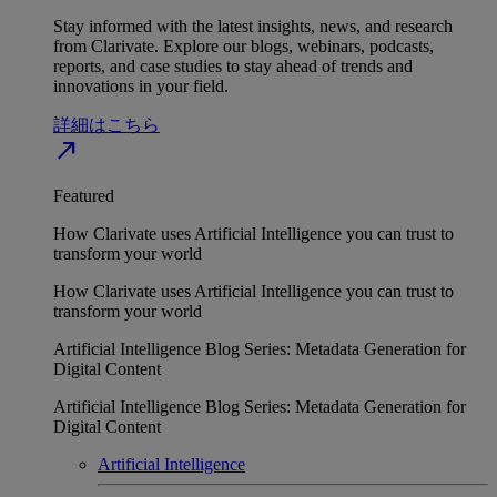
Stay informed with the latest insights, news, and research
from Clarivate. Explore our blogs, webinars, podcasts,
reports, and case studies to stay ahead of trends and
innovations in your field.
詳細はこちら
north_east
Featured
How Clarivate uses Artificial Intelligence you can trust to
transform your world
How Clarivate uses Artificial Intelligence you can trust to
transform your world
Artificial Intelligence Blog Series: Metadata Generation for
Digital Content
Artificial Intelligence Blog Series: Metadata Generation for
Digital Content
Artificial Intelligence