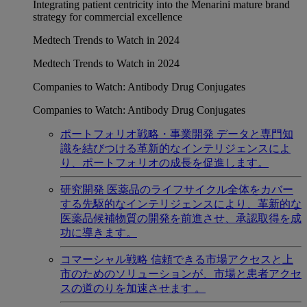
Integrating patient centricity into the Menarini mature brand
strategy for commercial excellence
Medtech Trends to Watch in 2024
Medtech Trends to Watch in 2024
Companies to Watch: Antibody Drug Conjugates
Companies to Watch: Antibody Drug Conjugates
ポートフォリオ戦略・事業開発
データと専門知
識を結びつける革新的なインテリジェンスによ
り、ポートフォリオの成長を促進します。
研究開発
医薬品のライフサイクル全体をカバー
する先駆的なインテリジェンスにより、革新的な
医薬品候補物質の開発を前進させ、承認取得を成
功に導きます。
コマーシャル戦略
信頼できる市場アクセスと上
市のためのソリューションが、市場と患者アクセ
スの道のりを加速させます 。