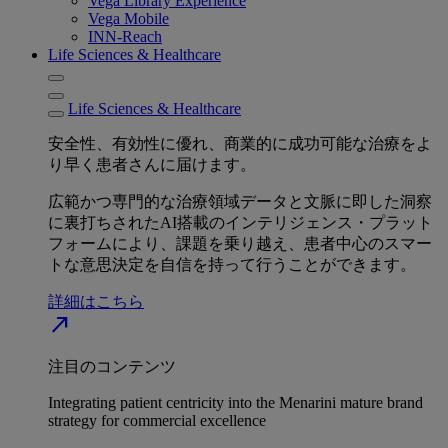
Vega Library Experience
Vega Mobile
INN-Reach
Life Sciences & Healthcare
Life Sciences & Healthcare
安全性、有効性に優れ、商業的に成功可能な治療をよ
り早く患者さんに届けます。
広範かつ専門的な治療領域データと文脈に即した洞察
に裏打ちされたAI搭載のインテリジェンス・プラット
フォームにより、課題を乗り越え、患者中心のスマー
トな意思決定を自信を持って行うことができます。
詳細はこちら
north_east
注目のコンテンツ
Integrating patient centricity into the Menarini mature brand
strategy for commercial excellence