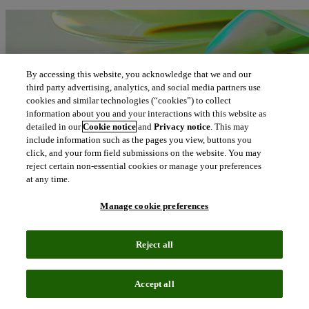
By accessing this website, you acknowledge that we and our
third party advertising, analytics, and social media partners use
cookies and similar technologies (“cookies”) to collect
information about you and your interactions with this website as
detailed in our
Cookie notice
and
Privacy notice
. This may
include information such as the pages you view, buttons you
click, and your form field submissions on the website. You may
reject certain non-essential cookies or manage your preferences
at any time.
Manage cookie preferences
Reject all
Accept all