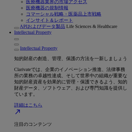
医療機器業界の市場アクセス
医療機器の規制情報
コマーシャル戦略・医薬品上市戦略
インサイト＆レポート
APIおよびデータ製品
Life Sciences & Healthcare
Intellectual Property
Intellectual Property
知的財産の創造、管理、保護の方法を一新しましょう
Clarivateでは、企業のイノベーション推進、法律事務
所の業務の卓越性達成、そして世界中の組織が重要な
知的財産資産を効果的に管理・保護できるよう、知的
財産データ、ソフトウェア、および専門知識を提供し
ています。
詳細はこちら
north_east
注目のコンテンツ