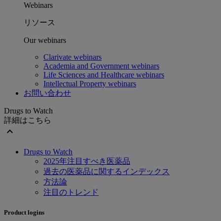
Webinars
リソース
Our webinars
Clarivate webinars
Academia and Government webinars
Life Sciences and Healthcare webinars
Intellectual Property webinars
お問い合わせ
Drugs to Watch
詳細はこちら
expand_less
Drugs to Watch
2025年注目すべき医薬品
過去の医薬品に関するインデックス
方法論
注目のトレンド
Product logins