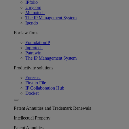
IPfolio
Unycom
Memotech
The IP Management System
Ipendo
For law firms
FoundationIP
Inprotech
Patrawin
The IP Management System
Productivity solutions
Forecast
First to File
IP Collaboration Hub
Docket
Patent Annuities and Trademark Renewals
Intellectual Property
Patent Annuities