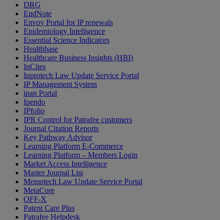
DRG
EndNote
Envoy Portal for IP renewals
Epidemiology Intelligence
Essential Science Indicators
Healthbase
Healthcare Business Insights (HBI)
InCites
Inprotech Law Update Service Portal
IP Management System
ipan Portal
Ipendo
IPfolio
IPR Control for Patrafee customers
Journal Citation Reports
Key Pathway Advisor
Learning Platform E-Commerce
Learning Platform – Members Login
Market Access Intelligence
Master Journal List
Memotech Law Update Service Portal
MetaCore
OFF-X
Patent Care Plus
Patrafee Helpdesk