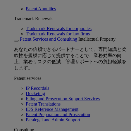
Patent Annuities
Trademark Renewals
Trademark Renewals for corporates
Trademark Renewals for law firms
Patent Services and Consulting
Intellectual Property
あなたの信頼できるパートナーとして、専門知識と柔
軟性を規模に応じて提供することで、業務効率の向
上、業務リスクの低減、管理サポートへの負担軽減を
します。
Patent services
IP Recordals
Docketing
Filing and Prosecution Support Services
Patent Translations
IDS Reference Management
Patent Preparation and Prosecution
Paralegal and Admin Support
Consulting