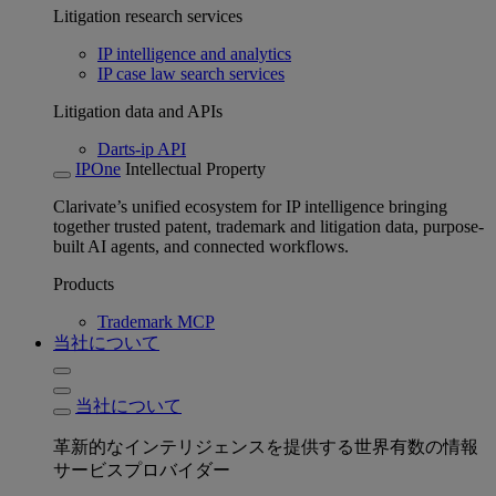
Litigation research services
IP intelligence and analytics
IP case law search services
Litigation data and APIs
Darts-ip API
IPOne
Intellectual Property
Clarivate’s unified ecosystem for IP intelligence bringing
together trusted patent, trademark and litigation data, purpose-
built AI agents, and connected workflows.
Products
Trademark MCP
当社について
当社について
革新的なインテリジェンスを提供する世界有数の情報
サービスプロバイダー