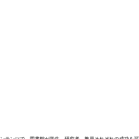
ンテンツで、図書館が学生、研究者、教員それぞれの成功を可