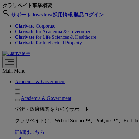
クラリベイト事業概要
search
サポート
Investors
採用情報
製品ログイン
Clarivate
Corporate
Clarivate
for Academia & Government
Clarivate
for Life Sciences & Healthcare
Clarivate
for Intellectual Property
Main Menu
Academia & Government
Academia & Government
学術・政府機関を力強くサポート
クラリベイトは、Web of Science™、ProQuest™
詳細はこちら