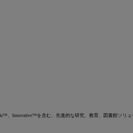
、Ex Libris™、Innovative™を含む、先進的な研究、教育、図書