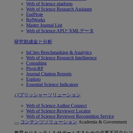
Web of Science platform
Web of Science Research Assistant
EndNote
RefWorks
Master Journal List
Web of Science APIとXMLデータ
研究助成金と分析
InCites Benchmarking & Analytics
Web of Science Research Intelligence
Consulting
Pivot-RP
Journal Citation Reports
Esploro
Essential Science Indicators
パブリッシャーソリューション
Web of Science Author Connect
Web of Science Reviewer Locator
Web of Science Reviewer Recognition Service
コンテンツソリューション
Academia & Government
教育カリキュラムをサポートするための必要不可欠なコ