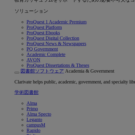
ソリューション
ProQuest 1 Academic Premium
ProQuest Platform
ProQuest Ebooks
ProQuest Digital Collection
ProQuest News & Newspapers
PQ Government
Academic Complete
AVON
ProQuest Dissertations & Theses
図書館ソフトウェア
Academia & Government
Clarivate helps public, academic, government, and specialty libr
学術図書館
Alma
Primo
Alma Specto
Leganto
campusM
Rapido