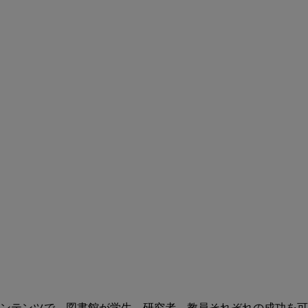
ンテンツで、図書館が学生、研究者、教員それぞれの成功を可