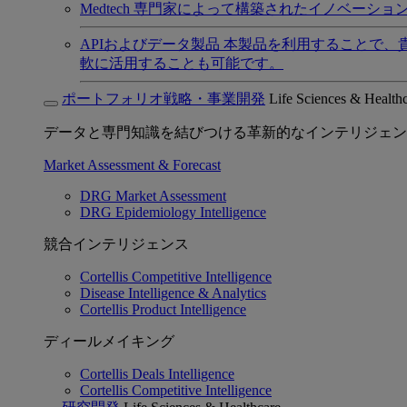
Medtech
専門家によって構築されたイノベーショ
APIおよびデータ製品
本製品を利用することで、
軟に活用することも可能です。
ポートフォリオ戦略・事業開発
Life Sciences & Health
データと専門知識を結びつける革新的なインテリジェン
Market Assessment & Forecast
DRG Market Assessment
DRG Epidemiology Intelligence
競合インテリジェンス
Cortellis Competitive Intelligence
Disease Intelligence & Analytics
Cortellis Product Intelligence
ディールメイキング
Cortellis Deals Intelligence
Cortellis Competitive Intelligence