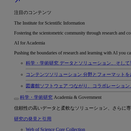
north_east
注目のコンテンツ
The Institute for Scientific Information
Fostering the scientometric community through research and col
AI for Academia
Pushing the boundaries of research and learning with AI you can
科学・学術研究
データとソリューション、そして
コンテンツソリューション
分野とフォーマットを
図書館ソフトウェア
つながり、コラボレーション
科学・学術研究
Academia & Government
信頼性の高いデータと柔軟なソリューション、さらに専
研究の発見と引用
Web of Science Core Collection