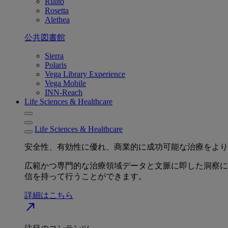
Rialto
Rosetta
Alethea
公共図書館
Sierra
Polaris
Vega Library Experience
Vega Mobile
INN-Reach
Life Sciences & Healthcare
Life Sciences & Healthcare
安全性、有効性に優れ、商業的に成功可能な治療をより
広範かつ専門的な治療領域データと文脈に即した洞察に
信を持って行うことができます。
詳細はこちら
north_east