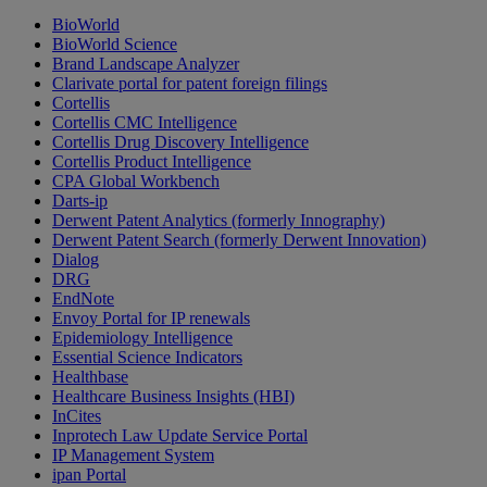
BioWorld
BioWorld Science
Brand Landscape Analyzer
Clarivate portal for patent foreign filings
Cortellis
Cortellis CMC Intelligence
Cortellis Drug Discovery Intelligence
Cortellis Product Intelligence
CPA Global Workbench
Darts-ip
Derwent Patent Analytics (formerly Innography)
Derwent Patent Search (formerly Derwent Innovation)
Dialog
DRG
EndNote
Envoy Portal for IP renewals
Epidemiology Intelligence
Essential Science Indicators
Healthbase
Healthcare Business Insights (HBI)
InCites
Inprotech Law Update Service Portal
IP Management System
ipan Portal