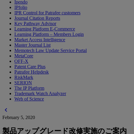
Ipendo
IPfolio
IPR Control for Patrafee customers
Journal Citation Reports
Key Pathway Advisor
Learning Platform E-Commerce
Learning Platform – Members Login
Market Access Intelligence
Master Journal List
Memotech Law Update Service Portal
MetaCore
OFF-X
Patent Care Plus
Patrafee Helpdesk
RiskMark
SERION
The IP Platform
Trademark Watch Analyzer
Web of Science
chevron_left
February 5, 2020
製品アップグレード改修実施のご案内