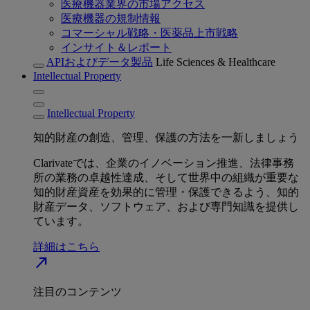
医療機器業界の市場アクセス
医療機器の規制情報
コマーシャル戦略・医薬品上市戦略
インサイト＆レポート
APIおよびデータ製品
Life Sciences & Healthcare
Intellectual Property
Intellectual Property
知的財産の創造、管理、保護の方法を一新しましょう
Clarivateでは、企業のイノベーション推進、法律事務
所の業務の卓越性達成、そして世界中の組織が重要な
知的財産資産を効果的に管理・保護できるよう、知的
財産データ、ソフトウェア、および専門知識を提供し
ています。
詳細はこちら
north_east
注目のコンテンツ