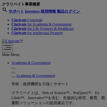
クラリベイト事業概要
search
サポート
Investors
採用情報
製品ログイン
Clarivate
Corporate
Clarivate
for Academia & Government
Clarivate
for Life Sciences & Healthcare
Clarivate
for Intellectual Property
Main Menu
Academia & Government
Academia & Government
学術・政府機関を力強くサポート
クラリベイトは、Web of Science™、ProQuest™、Ex
Libris™、Innovative™を含む、先進的な研究、教育、図
書館ソリューションの提供拠点です。