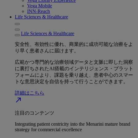
Vega Library Experience
Vega Mobile
INN-Reach
Life Sciences & Healthcare
Life Sciences & Healthcare
安全性、有効性に優れ、商業的に成功可能な治療をよ
り早く患者さんに届けます。
広範かつ専門的な治療領域データと文脈に即した洞察
に裏打ちされたAI搭載のインテリジェンス・プラット
フォームにより、課題を乗り越え、患者中心のスマー
トな意思決定を自信を持って行うことができます。
詳細はこちら
north_east
注目のコンテンツ
Integrating patient centricity into the Menarini mature brand
strategy for commercial excellence