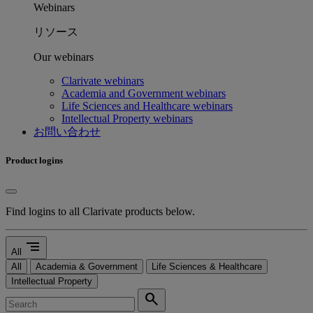
Webinars
リソース
Our webinars
Clarivate webinars
Academia and Government webinars
Life Sciences and Healthcare webinars
Intellectual Property webinars
お問い合わせ
Product logins
Find logins to all Clarivate products below.
segment
All
All
Academia & Government
Life Sciences & Healthcare
Intellectual Property
search