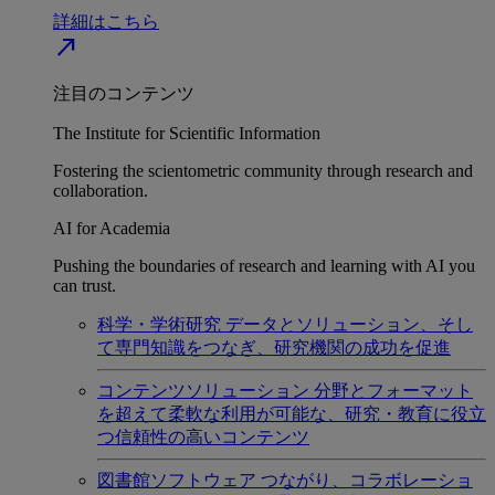
詳細はこちら
north_east
注目のコンテンツ
The Institute for Scientific Information
Fostering the scientometric community through research and
collaboration.
AI for Academia
Pushing the boundaries of research and learning with AI you
can trust.
科学・学術研究
データとソリューション、そし
て専門知識をつなぎ、研究機関の成功を促進
コンテンツソリューション
分野とフォーマット
を超えて柔軟な利用が可能な、研究・教育に役立
つ信頼性の高いコンテンツ
図書館ソフトウェア
つながり、コラボレーショ