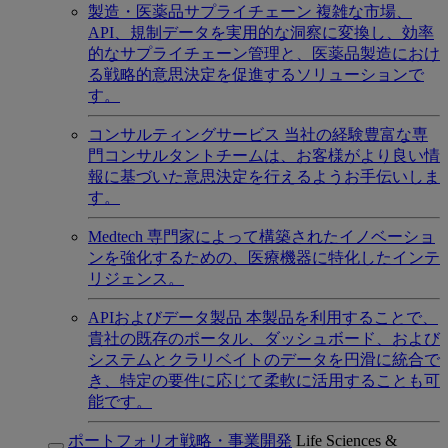
製造・医薬品サプライチェーン
複雑な市場、
API、規制データを実用的な洞察に変換し、効率
的なサプライチェーン管理と、医薬品製造におけ
る戦略的意思決定を促進するソリューションで
す。
コンサルティングサービス
当社の経験豊富な専
門コンサルタントチームは、お客様がより良い情
報に基づいた意思決定を行えるようお手伝いしま
す。
Medtech
専門家によって構築されたイノベーショ
ンを強化するための、医療機器に特化したインテ
リジェンス。
APIおよびデータ製品
本製品を利用することで、
貴社の既存のポータル、ダッシュボード、および
システムとクラリベイトのデータを円滑に統合で
き、特定の要件に応じて柔軟に活用することも可
能です。
ポートフォリオ戦略・事業開発
Life Sciences &