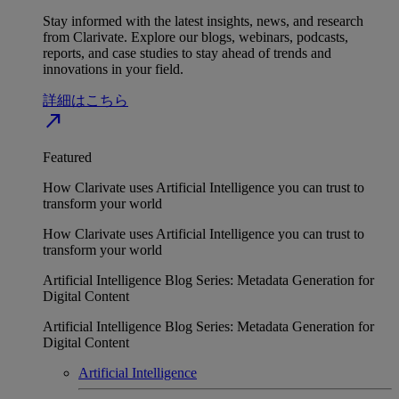
Stay informed with the latest insights, news, and research
from Clarivate. Explore our blogs, webinars, podcasts,
reports, and case studies to stay ahead of trends and
innovations in your field.
詳細はこちら
north_east
Featured
How Clarivate uses Artificial Intelligence you can trust to
transform your world
How Clarivate uses Artificial Intelligence you can trust to
transform your world
Artificial Intelligence Blog Series: Metadata Generation for
Digital Content
Artificial Intelligence Blog Series: Metadata Generation for
Digital Content
Artificial Intelligence