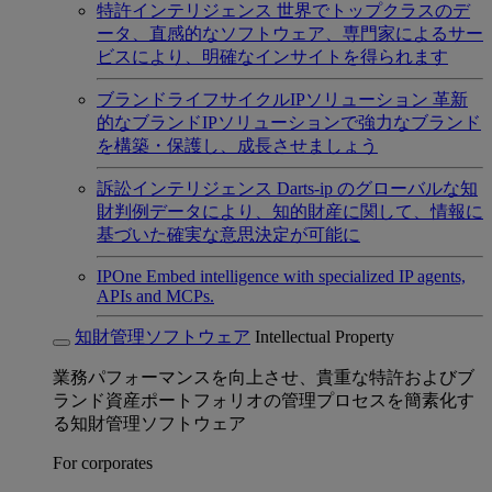
特許インテリジェンス
世界でトップクラスのデ
ータ、直感的なソフトウェア、専門家によるサー
ビスにより、明確なインサイトを得られます
ブランドライフサイクルIPソリューション
革新
的なブランドIPソリューションで強力なブランド
を構築・保護し、成長させましょう
訴訟インテリジェンス
Darts-ip のグローバルな知
財判例データにより、知的財産に関して、情報に
基づいた確実な意思決定が可能に
IPOne
Embed intelligence with specialized IP agents,
APIs and MCPs.
知財管理ソフトウェア
Intellectual Property
業務パフォーマンスを向上させ、貴重な特許およびブ
ランド資産ポートフォリオの管理プロセスを簡素化す
る知財管理ソフトウェア
For corporates