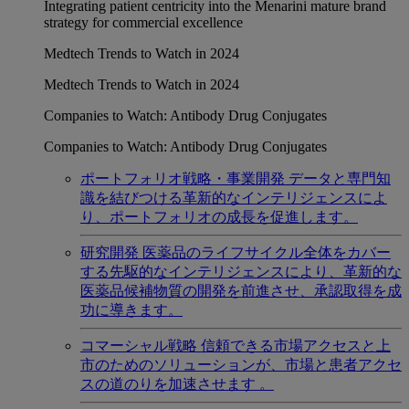
Integrating patient centricity into the Menarini mature brand
strategy for commercial excellence
Medtech Trends to Watch in 2024
Medtech Trends to Watch in 2024
Companies to Watch: Antibody Drug Conjugates
Companies to Watch: Antibody Drug Conjugates
ポートフォリオ戦略・事業開発
データと専門知
識を結びつける革新的なインテリジェンスによ
り、ポートフォリオの成長を促進します。
研究開発
医薬品のライフサイクル全体をカバー
する先駆的なインテリジェンスにより、革新的な
医薬品候補物質の開発を前進させ、承認取得を成
功に導きます。
コマーシャル戦略
信頼できる市場アクセスと上
市のためのソリューションが、市場と患者アクセ
スの道のりを加速させます 。