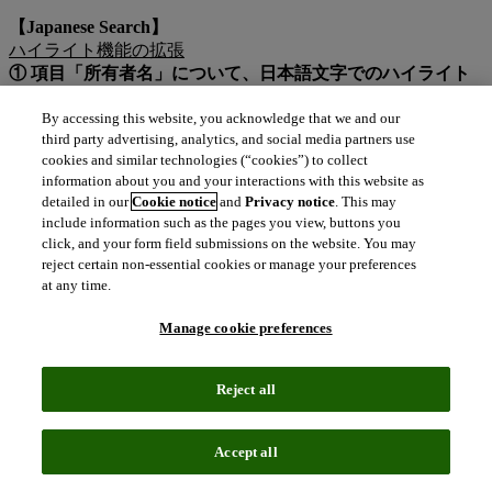
【Japanese Search】
ハイライト機能の拡張
① 項目「所有者名」について、日本語文字でのハイライト
設定が可能になりました。
By accessing this website, you acknowledge that we and our
third party advertising, analytics, and social media partners use
cookies and similar technologies (“cookies”) to collect
information about you and your interactions with this website as
detailed in our
Cookie notice
and
Privacy notice
. This may
② 項目「類似群コード」について、ハイライト設定が可能
include information such as the pages you view, buttons you
になりました。
click, and your form field submissions on the website. You may
→自社や特定の権利者が所有する商標や、特定の類似群コー
reject certain non-essential cookies or manage your preferences
ドを含む商標を結果画面において目立たせることができま
at any time.
す。
Manage cookie preferences
Reject all
Accept all
検出商標・称呼のフィルタ機能の拡張
① 調査対象商標・称呼に対し、どのような商標・称呼が検