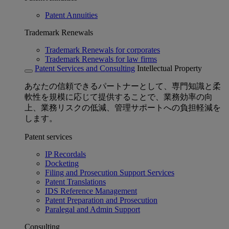
Patent Annuities
Trademark Renewals
Trademark Renewals for corporates
Trademark Renewals for law firms
Patent Services and Consulting
Intellectual Property
あなたの信頼できるパートナーとして、専門知識と柔
軟性を規模に応じて提供することで、業務効率の向
上、業務リスクの低減、管理サポートへの負担軽減を
します。
Patent services
IP Recordals
Docketing
Filing and Prosecution Support Services
Patent Translations
IDS Reference Management
Patent Preparation and Prosecution
Paralegal and Admin Support
Consulting