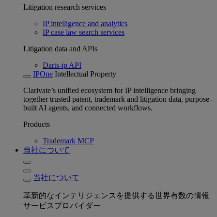
Litigation research services
IP intelligence and analytics
IP case law search services
Litigation data and APIs
Darts-ip API
IPOne
Intellectual Property
Clarivate’s unified ecosystem for IP intelligence bringing
together trusted patent, trademark and litigation data, purpose-
built AI agents, and connected workflows.
Products
Trademark MCP
当社について
当社について
革新的なインテリジェンスを提供する世界有数の情報
サービスプロバイダー