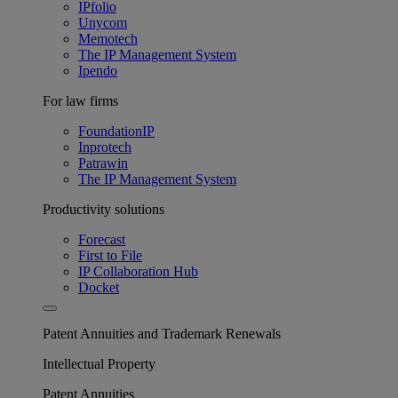
IPfolio
Unycom
Memotech
The IP Management System
Ipendo
For law firms
FoundationIP
Inprotech
Patrawin
The IP Management System
Productivity solutions
Forecast
First to File
IP Collaboration Hub
Docket
Patent Annuities and Trademark Renewals
Intellectual Property
Patent Annuities