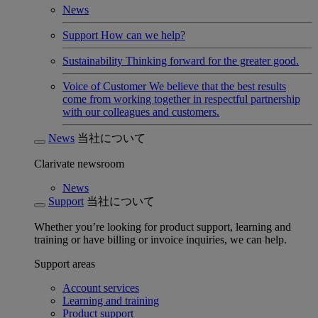
News
Support
How can we help?
Sustainability
Thinking forward for the greater good.
Voice of Customer
We believe that the best results
come from working together in respectful partnership
with our colleagues and customers.
News
当社について
Clarivate newsroom
News
Support
当社について
Whether you’re looking for product support, learning and
training or have billing or invoice inquiries, we can help.
Support areas
Account services
Learning and training
Product support