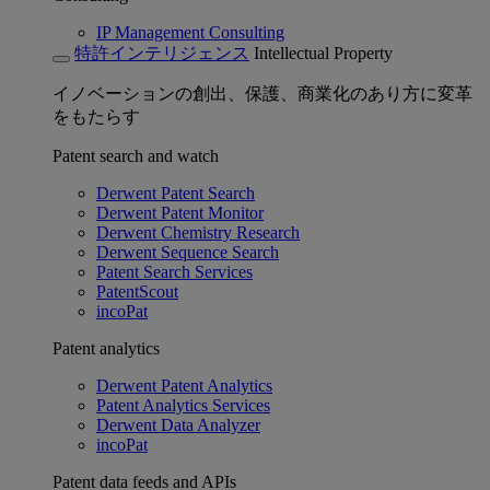
IP Management Consulting
特許インテリジェンス
Intellectual Property
イノベーションの創出、保護、商業化のあり方に変革
をもたらす
Patent search and watch
Derwent Patent Search
Derwent Patent Monitor
Derwent Chemistry Research
Derwent Sequence Search
Patent Search Services
PatentScout
incoPat
Patent analytics
Derwent Patent Analytics
Patent Analytics Services
Derwent Data Analyzer
incoPat
Patent data feeds and APIs