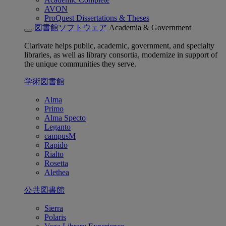
AVON
ProQuest Dissertations & Theses
図書館ソフトウェア
Academia & Government
Clarivate helps public, academic, government, and specialty
libraries, as well as library consortia, modernize in support of
the unique communities they serve.
学術図書館
Alma
Primo
Alma Specto
Leganto
campusM
Rapido
Rialto
Rosetta
Alethea
公共図書館
Sierra
Polaris