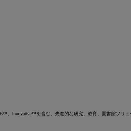
、Ex Libris™、Innovative™を含む、先進的な研究、教育、図書