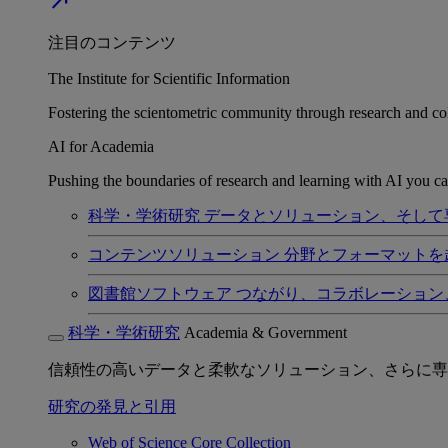
north_east
注目のコンテンツ
The Institute for Scientific Information
Fostering the scientometric community through research and col
AI for Academia
Pushing the boundaries of research and learning with AI you can
科学・学術研究
データとソリューション、そして
コンテンツソリューション
分野とフォーマットを
図書館ソフトウェア
つながり、コラボレーション
科学・学術研究
Academia & Government
信頼性の高いデータと柔軟なソリューション、さらに専
研究の発見と引用
Web of Science Core Collection