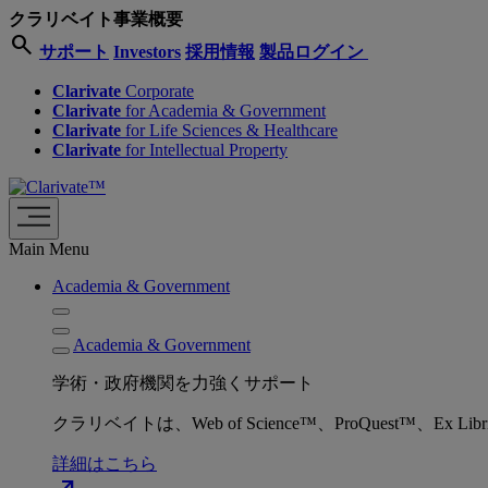
クラリベイト事業概要
search
サポート
Investors
採用情報
製品ログイン
Clarivate
Corporate
Clarivate
for Academia & Government
Clarivate
for Life Sciences & Healthcare
Clarivate
for Intellectual Property
Main Menu
Academia & Government
Academia & Government
学術・政府機関を力強くサポート
クラリベイトは、Web of Science™、ProQuest™
詳細はこちら