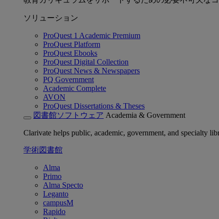
ソリューション
ProQuest 1 Academic Premium
ProQuest Platform
ProQuest Ebooks
ProQuest Digital Collection
ProQuest News & Newspapers
PQ Government
Academic Complete
AVON
ProQuest Dissertations & Theses
図書館ソフトウェア
Academia & Government
Clarivate helps public, academic, government, and specialty libr
学術図書館
Alma
Primo
Alma Specto
Leganto
campusM
Rapido