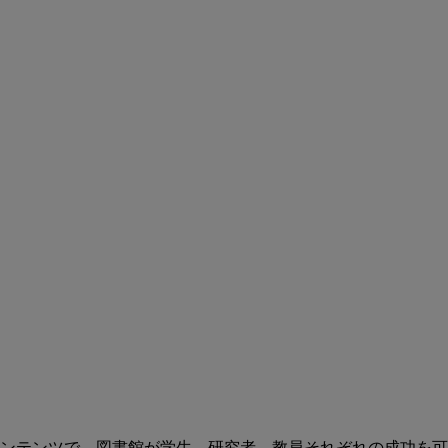
ンテンツで、図書館が学生、研究者、教員それぞれの成功を可