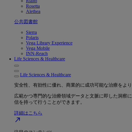
Rialto
Rosetta
Alethea
公共図書館
Sierra
Polaris
Vega Library Experience
Vega Mobile
INN-Reach
Life Sciences & Healthcare
Life Sciences & Healthcare
安全性、有効性に優れ、商業的に成功可能な治療をより
広範かつ専門的な治療領域データと文脈に即した洞察に
信を持って行うことができます。
詳細はこちら
north_east