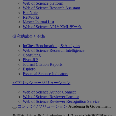
Web of Science platform
Web of Science Research Assistant
EndNote
RefWorks
Master Journal List
Web of Science APIとXMLデータ
研究助成金と分析
InCites Benchmarking & Analytics
Web of Science Research Intelligence
Consulting
Pivot-RP
Journal Citation Reports
Esploro
Essential Science Indicators
パブリッシャーソリューション
Web of Science Author Connect
Web of Science Reviewer Locator
Web of Science Reviewer Recognition Service
コンテンツソリューション
Academia & Government
教育カリキュラムをサポートするための必要不可欠なコ