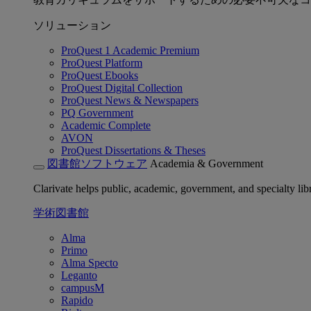
ソリューション
ProQuest 1 Academic Premium
ProQuest Platform
ProQuest Ebooks
ProQuest Digital Collection
ProQuest News & Newspapers
PQ Government
Academic Complete
AVON
ProQuest Dissertations & Theses
図書館ソフトウェア
Academia & Government
Clarivate helps public, academic, government, and specialty libr
学術図書館
Alma
Primo
Alma Specto
Leganto
campusM
Rapido