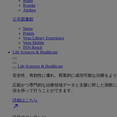
Rialto
Rosetta
Alethea
公共図書館
Sierra
Polaris
Vega Library Experience
Vega Mobile
INN-Reach
Life Sciences & Healthcare
Life Sciences & Healthcare
安全性、有効性に優れ、商業的に成功可能な治療をより
広範かつ専門的な治療領域データと文脈に即した洞察に
信を持って行うことができます。
詳細はこちら
north_east