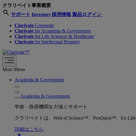
クラリベイト事業概要
search
サポート
Investors
採用情報
製品ログイン
Clarivate
Corporate
Clarivate
for Academia & Government
Clarivate
for Life Sciences & Healthcare
Clarivate
for Intellectual Property
Main Menu
Academia & Government
Academia & Government
学術・政府機関を力強くサポート
クラリベイトは、Web of Science™、ProQuest™
詳細はこちら