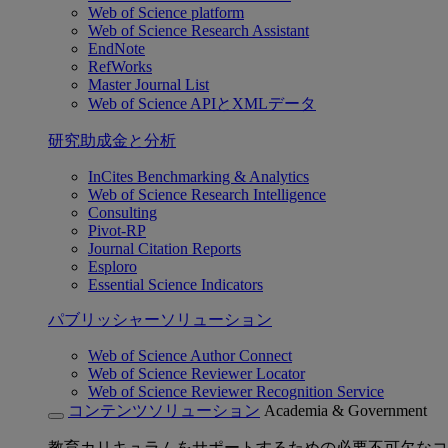
Web of Science platform
Web of Science Research Assistant
EndNote
RefWorks
Master Journal List
Web of Science APIとXMLデータ
研究助成金と分析
InCites Benchmarking & Analytics
Web of Science Research Intelligence
Consulting
Pivot-RP
Journal Citation Reports
Esploro
Essential Science Indicators
パブリッシャーソリューション
Web of Science Author Connect
Web of Science Reviewer Locator
Web of Science Reviewer Recognition Service
コンテンツソリューション
Academia & Government
教育カリキュラムをサポートするための必要不可欠なコ