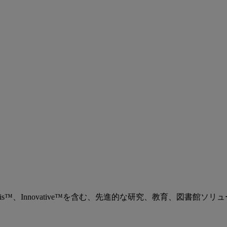
、Ex Libris™、Innovative™を含む、先進的な研究、教育、図書