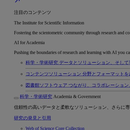
north_east
注目のコンテンツ
The Institute for Scientific Information
Fostering the scientometric community through research and col
AI for Academia
Pushing the boundaries of research and learning with AI you can
科学・学術研究
データとソリューション、そして
コンテンツソリューション
分野とフォーマットを
図書館ソフトウェア
つながり、コラボレーション
科学・学術研究
Academia & Government
信頼性の高いデータと柔軟なソリューション、さらに専
研究の発見と引用
Web of Science Core Collection