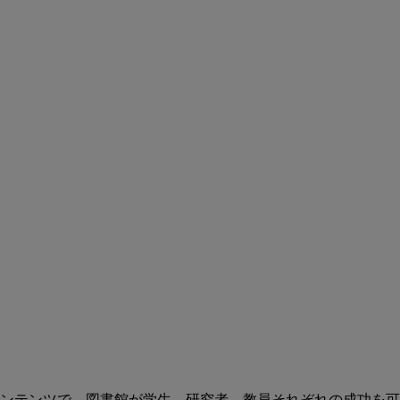
ンテンツで、図書館が学生、研究者、教員それぞれの成功を可