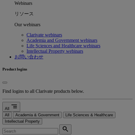
Webinars
リソース
Our webinars
Clarivate webinars
Academia and Government webinars
Life Sciences and Healthcare webinars
Intellectual Property webinars
お問い合わせ
Product logins
Find logins to all Clarivate products below.
segment
All
All
Academia & Government
Life Sciences & Healthcare
Intellectual Property
search