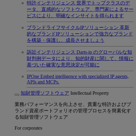
特許インテリジェンス
世界でトップクラスのデ
ータ、直感的なソフトウェア、専門家によるサー
ビスにより、明確なインサイトを得られます
ブランドライフサイクルIPソリューション
革新
的なブランドIPソリューションで強力なブランド
を構築・保護し、成長させましょう
訴訟インテリジェンス
Darts-ip のグローバルな知
財判例データにより、知的財産に関して、情報に
基づいた確実な意思決定が可能に
IPOne
Embed intelligence with specialized IP agents,
APIs and MCPs.
知財管理ソフトウェア
Intellectual Property
業務パフォーマンスを向上させ、貴重な特許およびブ
ランド資産ポートフォリオの管理プロセスを簡素化す
る知財管理ソフトウェア
For corporates