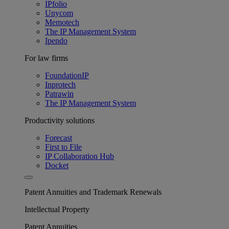
IPfolio
Unycom
Memotech
The IP Management System
Ipendo
For law firms
FoundationIP
Inprotech
Patrawin
The IP Management System
Productivity solutions
Forecast
First to File
IP Collaboration Hub
Docket
Patent Annuities and Trademark Renewals
Intellectual Property
Patent Annuities