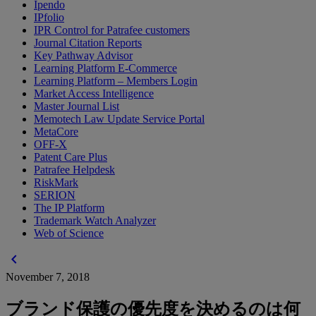
Ipendo
IPfolio
IPR Control for Patrafee customers
Journal Citation Reports
Key Pathway Advisor
Learning Platform E-Commerce
Learning Platform – Members Login
Market Access Intelligence
Master Journal List
Memotech Law Update Service Portal
MetaCore
OFF-X
Patent Care Plus
Patrafee Helpdesk
RiskMark
SERION
The IP Platform
Trademark Watch Analyzer
Web of Science
chevron_left
November 7, 2018
ブランド保護の優先度を決めるのは何