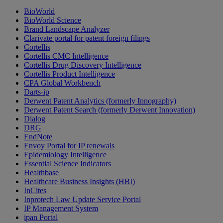
BioWorld
BioWorld Science
Brand Landscape Analyzer
Clarivate portal for patent foreign filings
Cortellis
Cortellis CMC Intelligence
Cortellis Drug Discovery Intelligence
Cortellis Product Intelligence
CPA Global Workbench
Darts-ip
Derwent Patent Analytics (formerly Innography)
Derwent Patent Search (formerly Derwent Innovation)
Dialog
DRG
EndNote
Envoy Portal for IP renewals
Epidemiology Intelligence
Essential Science Indicators
Healthbase
Healthcare Business Insights (HBI)
InCites
Inprotech Law Update Service Portal
IP Management System
ipan Portal