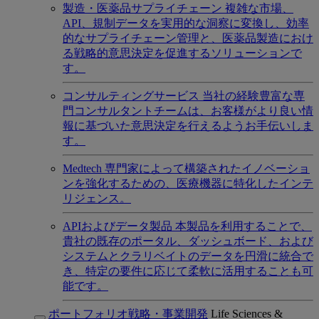
製造・医薬品サプライチェーン
複雑な市場、
API、規制データを実用的な洞察に変換し、効率
的なサプライチェーン管理と、医薬品製造におけ
る戦略的意思決定を促進するソリューションで
す。
コンサルティングサービス
当社の経験豊富な専
門コンサルタントチームは、お客様がより良い情
報に基づいた意思決定を行えるようお手伝いしま
す。
Medtech
専門家によって構築されたイノベーショ
ンを強化するための、医療機器に特化したインテ
リジェンス。
APIおよびデータ製品
本製品を利用することで、
貴社の既存のポータル、ダッシュボード、および
システムとクラリベイトのデータを円滑に統合で
き、特定の要件に応じて柔軟に活用することも可
能です。
ポートフォリオ戦略・事業開発
Life Sciences &