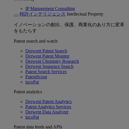
IP Management Consulting
特許インテリジェンス
Intellectual Property
イノベーションの創出、保護、商業化のあり方に変革
をもたらす
Patent search and watch
Derwent Patent Search
Derwent Patent Monitor
Derwent Chemistry Research
Derwent Sequence Search
Patent Search Services
PatentScout
incoPat
Patent analytics
Derwent Patent Analytics
Patent Analytics Services
Derwent Data Analyzer
incoPat
Patent data feeds and APIs