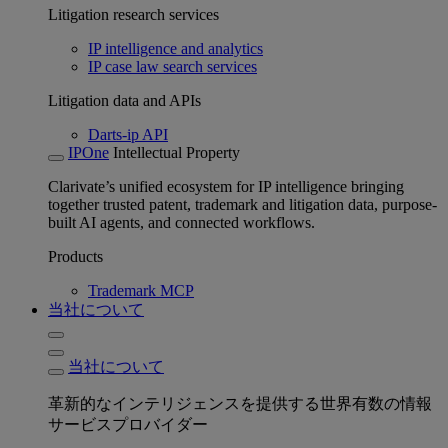
Litigation research services
IP intelligence and analytics
IP case law search services
Litigation data and APIs
Darts-ip API
IPOne
Intellectual Property
Clarivate’s unified ecosystem for IP intelligence bringing
together trusted patent, trademark and litigation data, purpose-
built AI agents, and connected workflows.
Products
Trademark MCP
当社について
当社について
革新的なインテリジェンスを提供する世界有数の情報
サービスプロバイダー