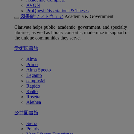
AVON
ProQuest Dissertations & Theses
図書館ソフトウェア
Academia & Government
Clarivate helps public, academic, government, and specialty
libraries, as well as library consortia, modernize in support of
the unique communities they serve.
学術図書館
Alma
Primo
Alma Specto
Leganto
campusM
Rapido
Rialto
Rosetta
Alethea
公共図書館
Sierra
Polaris