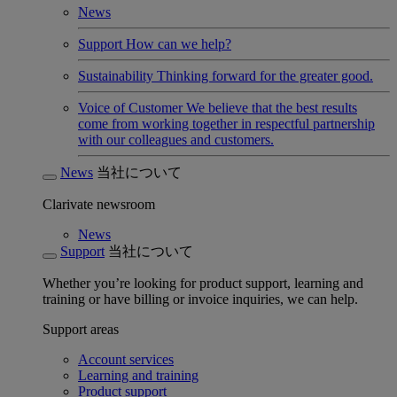
News
Support
How can we help?
Sustainability
Thinking forward for the greater good.
Voice of Customer
We believe that the best results
come from working together in respectful partnership
with our colleagues and customers.
News
当社について
Clarivate newsroom
News
Support
当社について
Whether you’re looking for product support, learning and
training or have billing or invoice inquiries, we can help.
Support areas
Account services
Learning and training
Product support