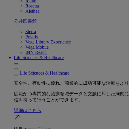
Rialto
Rosetta
Alethea
公共図書館
Sierra
Polaris
Vega Library Experience
Vega Mobile
INN-Reach
Life Sciences & Healthcare
Life Sciences & Healthcare
安全性、有効性に優れ、商業的に成功可能な治療をより
広範かつ専門的な治療領域データと文脈に即した洞察に
信を持って行うことができます。
詳細はこちら
north_east