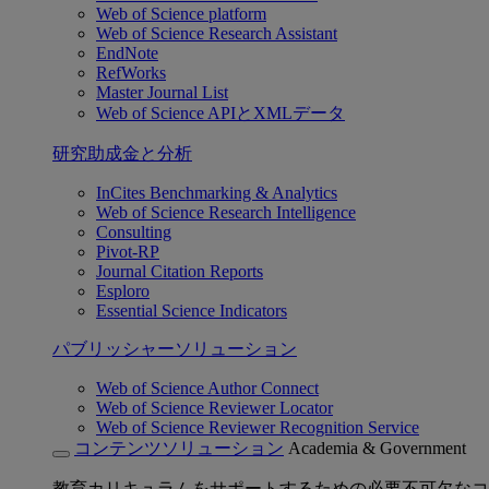
Web of Science platform
Web of Science Research Assistant
EndNote
RefWorks
Master Journal List
Web of Science APIとXMLデータ
研究助成金と分析
InCites Benchmarking & Analytics
Web of Science Research Intelligence
Consulting
Pivot-RP
Journal Citation Reports
Esploro
Essential Science Indicators
パブリッシャーソリューション
Web of Science Author Connect
Web of Science Reviewer Locator
Web of Science Reviewer Recognition Service
コンテンツソリューション
Academia & Government
教育カリキュラムをサポートするための必要不可欠なコ