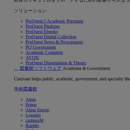
ソリューション
ProQuest 1 Academic Premium
ProQuest Platform
ProQuest Ebooks
ProQuest Digital Collection
ProQuest News & Newspapers
PQ Government
Academic Complete
AVON
ProQuest Dissertations & Theses
図書館ソフトウェア
Academia & Government
Clarivate helps public, academic, government, and specialty libr
学術図書館
Alma
Primo
Alma Specto
Leganto
campusM
Rapido