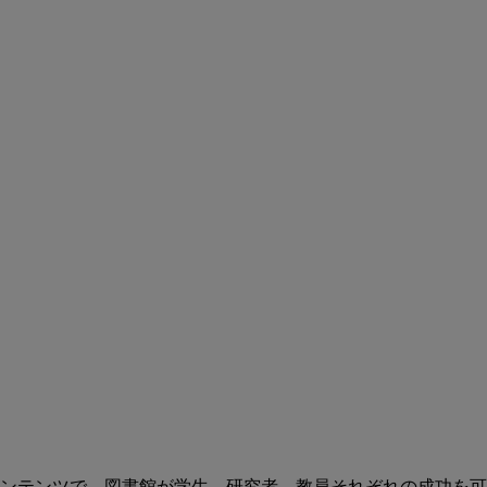
ンテンツで、図書館が学生、研究者、教員それぞれの成功を可