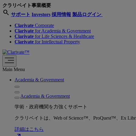
クラリベイト事業概要
search
サポート
Investors
採用情報
製品ログイン
Clarivate
Corporate
Clarivate
for Academia & Government
Clarivate
for Life Sciences & Healthcare
Clarivate
for Intellectual Property
Main Menu
Academia & Government
Academia & Government
学術・政府機関を力強くサポート
クラリベイトは、Web of Science™、ProQuest™
詳細はこちら