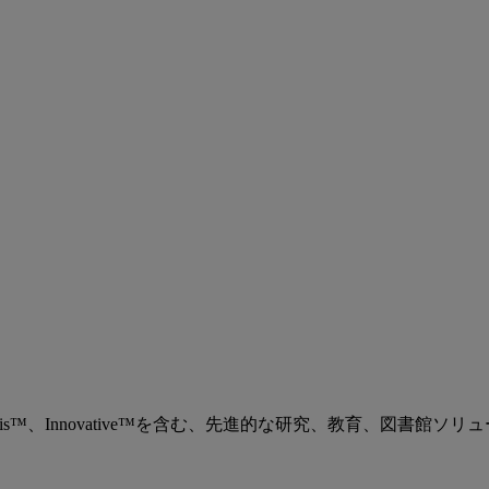
、Ex Libris™、Innovative™を含む、先進的な研究、教育、図書