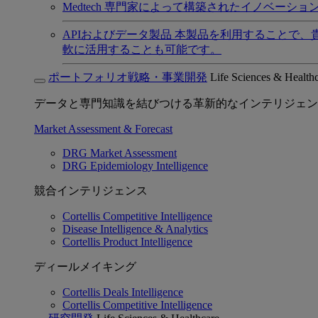
Medtech
専門家によって構築されたイノベーショ
APIおよびデータ製品
本製品を利用することで、
軟に活用することも可能です。
ポートフォリオ戦略・事業開発
Life Sciences & Health
データと専門知識を結びつける革新的なインテリジェン
Market Assessment & Forecast
DRG Market Assessment
DRG Epidemiology Intelligence
競合インテリジェンス
Cortellis Competitive Intelligence
Disease Intelligence & Analytics
Cortellis Product Intelligence
ディールメイキング
Cortellis Deals Intelligence
Cortellis Competitive Intelligence