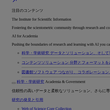
north_east
注目のコンテンツ
The Institute for Scientific Information
Fostering the scientometric community through research and col
AI for Academia
Pushing the boundaries of research and learning with AI you can
科学・学術研究
データとソリューション、そして
コンテンツソリューション
分野とフォーマットを
図書館ソフトウェア
つながり、コラボレーション
科学・学術研究
Academia & Government
信頼性の高いデータと柔軟なソリューション、さらに専
研究の発見と引用
Web of Science Core Collection