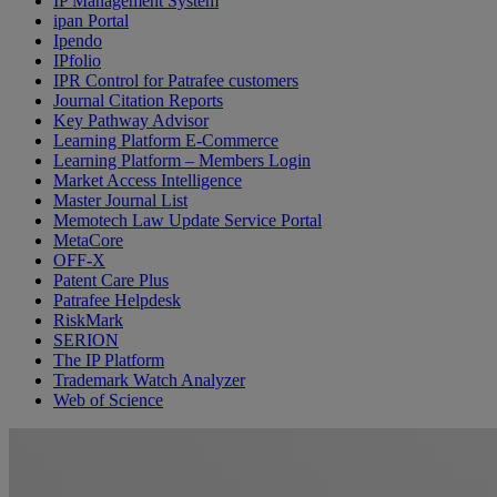
IP Management System
ipan Portal
Ipendo
IPfolio
IPR Control for Patrafee customers
Journal Citation Reports
Key Pathway Advisor
Learning Platform E-Commerce
Learning Platform – Members Login
Market Access Intelligence
Master Journal List
Memotech Law Update Service Portal
MetaCore
OFF-X
Patent Care Plus
Patrafee Helpdesk
RiskMark
SERION
The IP Platform
Trademark Watch Analyzer
Web of Science