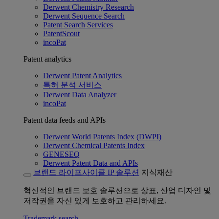
Derwent Chemistry Research
Derwent Sequence Search
Patent Search Services
PatentScout
incoPat
Patent analytics
Derwent Patent Analytics
특허 분석 서비스
Derwent Data Analyzer
incoPat
Patent data feeds and APIs
Derwent World Patents Index (DWPI)
Derwent Chemical Patents Index
GENESEQ
Derwent Patent Data and APIs
브랜드 라이프사이클 IP 솔루션
지식재산
혁신적인 브랜드 보호 솔루션으로 상표, 산업 디자인 및
저작권을 자신 있게 보호하고 관리하세요.
Trademark search