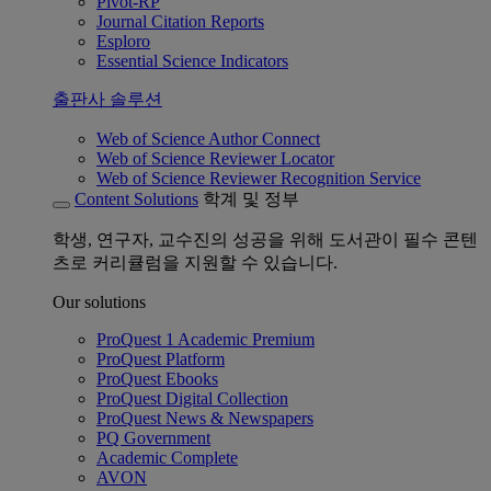
Pivot-RP
Journal Citation Reports
Esploro
Essential Science Indicators
출판사 솔루션
Web of Science Author Connect
Web of Science Reviewer Locator
Web of Science Reviewer Recognition Service
Content Solutions
학계 및 정부
학생, 연구자, 교수진의 성공을 위해 도서관이 필수 콘텐
츠로 커리큘럼을 지원할 수 있습니다.
Our solutions
ProQuest 1 Academic Premium
ProQuest Platform
ProQuest Ebooks
ProQuest Digital Collection
ProQuest News & Newspapers
PQ Government
Academic Complete
AVON