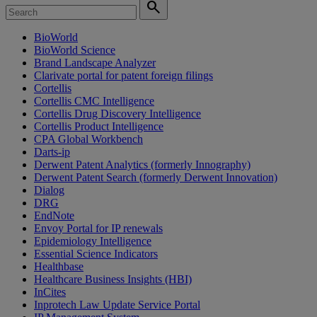
search
BioWorld
BioWorld Science
Brand Landscape Analyzer
Clarivate portal for patent foreign filings
Cortellis
Cortellis CMC Intelligence
Cortellis Drug Discovery Intelligence
Cortellis Product Intelligence
CPA Global Workbench
Darts-ip
Derwent Patent Analytics (formerly Innography)
Derwent Patent Search (formerly Derwent Innovation)
Dialog
DRG
EndNote
Envoy Portal for IP renewals
Epidemiology Intelligence
Essential Science Indicators
Healthbase
Healthcare Business Insights (HBI)
InCites
Inprotech Law Update Service Portal