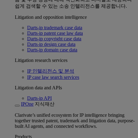
쉽게 검색할 수 있는 소송 인텔리전스를 제공합니다.
Litigation and opposition intelligence
Darts-ip trademark case data
Darts-ip patent case law data
Darts-ip copyright case data
Darts-ip design case data
Darts-ip domain case data
Litigation research services
IP 인텔리전스 및 분석
IP case law search services
Litigation data and APIs
Darts-ip API
IPOne
지식재산
Clarivate’s unified ecosystem for IP intelligence bringing
together trusted patent, trademark and litigation data, purpose-
built AI agents, and connected workflows.
Products