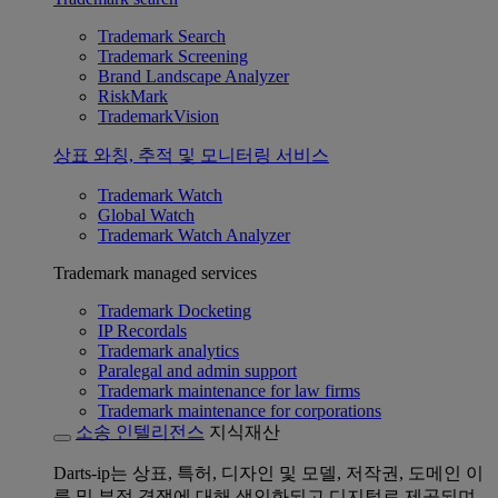
Trademark Search
Trademark Screening
Brand Landscape Analyzer
RiskMark
TrademarkVision
상표 와칭, 추적 및 모니터링 서비스
Trademark Watch
Global Watch
Trademark Watch Analyzer
Trademark managed services
Trademark Docketing
IP Recordals
Trademark analytics
Paralegal and admin support
Trademark maintenance for law firms
Trademark maintenance for corporations
소송 인텔리전스
지식재산
Darts-ip는 상표, 특허, 디자인 및 모델, 저작권, 도메인 이
름 및 부정 경쟁에 대해 색인화되고 디지털로 제공되며