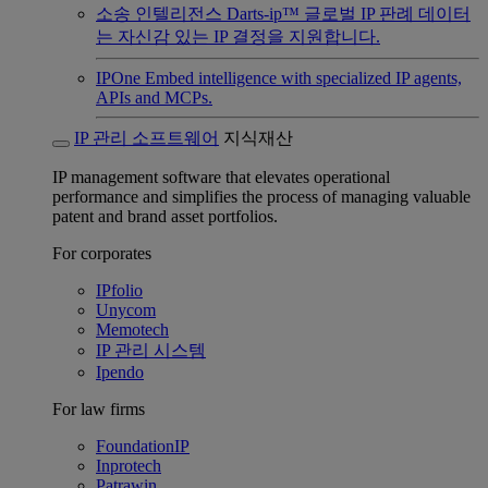
소송 인텔리전스
Darts-ip™ 글로벌 IP 판례 데이터
는 자신감 있는 IP 결정을 지원합니다.
IPOne
Embed intelligence with specialized IP agents,
APIs and MCPs.
IP 관리 소프트웨어
지식재산
IP management software that elevates operational
performance and simplifies the process of managing valuable
patent and brand asset portfolios.
For corporates
IPfolio
Unycom
Memotech
IP 관리 시스템
Ipendo
For law firms
FoundationIP
Inprotech
Patrawin