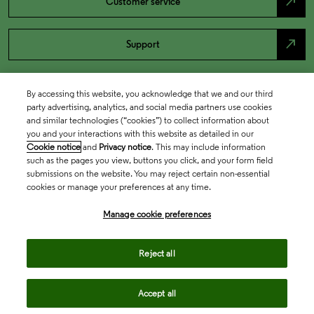
north_east
Customer service
north_east
Support
By accessing this website, you acknowledge that we and our third
party advertising, analytics, and social media partners use cookies
and similar technologies (“cookies”) to collect information about
you and your interactions with this website as detailed in our
Cookie notice
and
Privacy notice
. This may include information
such as the pages you view, buttons you click, and your form field
submissions on the website. You may reject certain non-essential
cookies or manage your preferences at any time.
Academia & Government
Manage cookie preferences
Life Sciences & Healthcare
Reject all
Accept all
Intellectual Property