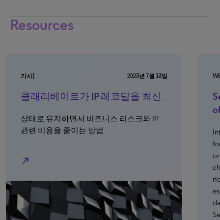
Resources
13일
WEBINAR
신
Securing Your IP: The Critical Role
of Timely Recordals
Intellectual Property (IP) recordals are crucial
for protecting and enforcing your
organization’s IP assets, but they can also be
challenging and time-consuming. Without the
right expertise, the costs and risks can quickly
escalate, making the process even more
daunting. In this on-demand webinar,
Securing Your IP: The Critical Role of Timely