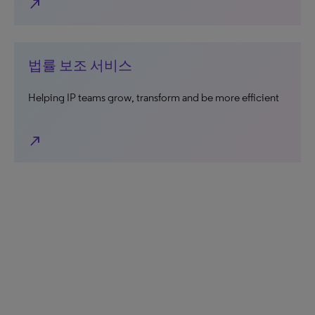
north_east
법률 보조 서비스
Helping IP teams grow, transform and be more efficient
north_east