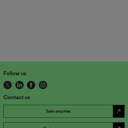
Follow us
Contact us
north_east
Sales enquiries