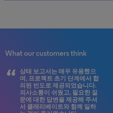
0% completed
What our customers think
클래리베이트는 훌륭한 일을
The status reports were very
상태 보고서는 매우 유용했으
해냈습니다. 이 프로젝트는 매
helpful and were provided at
며, 프로젝트 초기 단계에서 합
우 방대했지만, 관리가 얼마나
the frequency agreed in the
의된 빈도로 제공되었습니다.
쉬운지 계속해서 감탄하고 있
initial stages of the project,
의사소통이 쉬웠고, 필요한 질
습니다. 더 이상 바랄 것이 없으
communication has been easy
문에 대한 답변을 제공해 주셔
며, Microsoft는 매우 만족하고
since. Your team provided
서 클래리베이트와 함께 일하