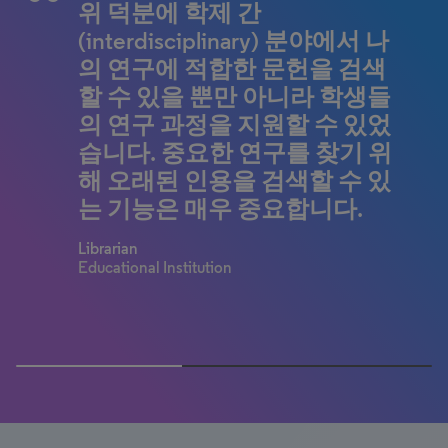
터 현재까지 전 세계적인 규모
리 도구를 아직 발견하지 못했
위 덕분에 학제 간
는 색인 기능과 학생들이 특정
유용한 도구라고 생각합니다.
같은 호환 도구 덕분에 연구를
의 과학 콘텐츠, 영향력, 협업에
습니다. 데스크톱 앱과 온라인
(interdisciplinary) 분야에서 나
주제 범주에 집중할 수 있는 용
국가/연방 펀딩을 기반으로 알
더 쉽게 할 수 있고 혁신의 최전
관한 놀라운 보물 같은 데이터
계정으로 도서관을 쉽게 동기
의 연구에 적합한 문헌을 검색
이성 면에서 타의 추종을 불허
림을 생성하여 우리 기관 리포
선에서 계속 선두를 달릴 수 있
가 담겨 있습니다. 이 포괄적인
화할 수 있습니다. 글을 쓰면서
할 수 있을 뿐만 아니라 학생들
합니다. 학부생들은 검색 주제
지토리의 아티클 모집 우선순
습니다.
범위는 과학, 기술 및 지식 연구
인용하기 쉽고(Cite While You
의 연구 과정을 지원할 수 있었
를 구체화하는 방법에 대한 새
위를 정하는 것부터 공동 인용
Early Career Researcher
에 없어서는 안 될 리소스로서,
Write-CWYW), 온라인에서 호
습니다. 중요한 연구를 찾기 위
로운 관점을 얻고 특정 기간 내
분석과 관련된 제 자신의 연구,
Human and Environmental Physiology
Research Unit
웹 오브 사이언스 없이는 불가
환되는 스타일을 쉽게 찾을 수
해 오래된 인용을 검색할 수 있
에 어떤 분야의 논문이 더 활발
다양한 주제 분야의 학생 연구
능했을 획기적인 발전을 가능
있습니다.
는 기능은 매우 중요합니다.
하게 연구되고 있는지 빠르게
자를 돕는 것까지 Web of
하게 했습니다...
확인할 수 있습니다.
Science는 놀라울 정도로 다재
Valued customer
Librarian
다능합니다!
Educational Institution
Brian Uzzi
Alison Ricker
Northwestern University
Head, Science Library Oberlin College
Michael Hohner
Head of Collections, University of Winnipeg
40% completed