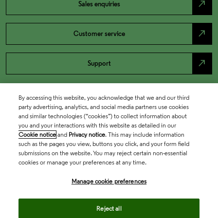
north_east
Sales enquiries
north_east
Customer service
north_east
Support
By accessing this website, you acknowledge that we and our third
party advertising, analytics, and social media partners use cookies
and similar technologies (“cookies”) to collect information about
you and your interactions with this website as detailed in our
Cookie notice
and
Privacy notice
. This may include information
such as the pages you view, buttons you click, and your form field
submissions on the website. You may reject certain non-essential
cookies or manage your preferences at any time.
Academia & Government
Manage cookie preferences
Life Sciences & Healthcare
Reject all