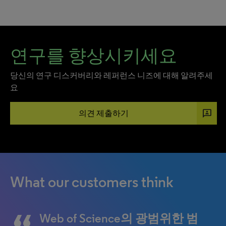
연구를 향상시키세요
당신의 연구 디스커버리와 레퍼런스 니즈에 대해 알려주세
요
3p
의견 제출하기
What our customers think
Web of Science에는 1900년부
EndNote보다 더 좋은 인용 관
Web of Science의 광범위한 범
교육 도구로서 Web of Science
... 저는 Web of Science가 매우
Web of Science와 EndNote와