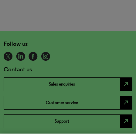
Follow us
Contact us
north_east
Sales enquiries
north_east
Customer service
north_east
Support