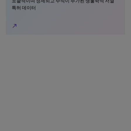
포괄적이며 정제되고 주석이 추가된 생물학적 서열
특허 데이터
north_east