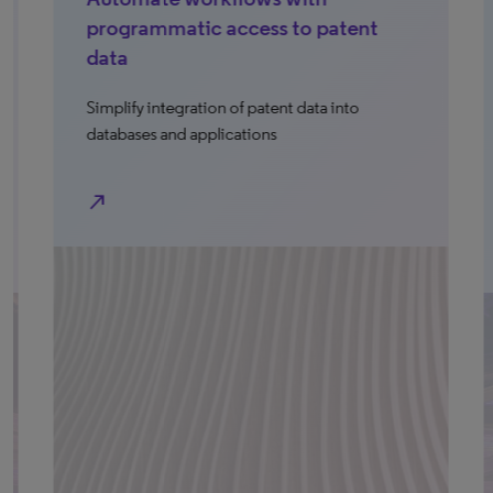
programmatic access to patent
Mu
data
co
in
Simplify integration of patent data into
bu
databases and applications
co
tr
north_east
north_e