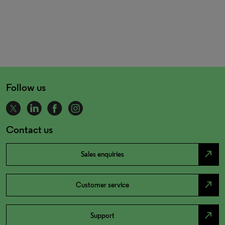
Follow us
Contact us
north_east
Sales enquiries
north_east
Customer service
north_east
Support