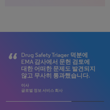
Drug Safety Triager는 마차에
첫날부터 오류 없이 작동하고
Drug Safety Triager 덕분에
이보다 더 유능하고 유연하며
서 우주 로켓으로 바뀐 것 같
약속한 결과를 제공한 소프트
EMA 감사에서 문헌 검토에
대응력이 뛰어난 벤더를 경험
은 혁신을 가져왔습니다.
웨어는 이 제품이 처음입니
대한 어떠한 문제도 발견되지
한 적이 없습니다.
다.
않고 무사히 통과했습니다.
문헌 검토 책임자
이사
상위 10대 제약회사
글로벌 정보 서비스 회사
약물 안전 관리 책임자
이사
글로벌 상위 50대 제약사
글로벌 정보 서비스 회사
66.66666666666666% completed