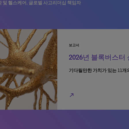
 및 헬스케어, 글로벌 사고리더십 책임자
보고서
2026년 블록버스터
기다릴만한 가치가 있는 11개
north_east