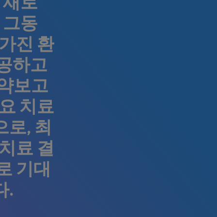
 새로
 그동
가진 환
제공하고
신약보고
요 치료
로, 최
치료 결
로 기대
.