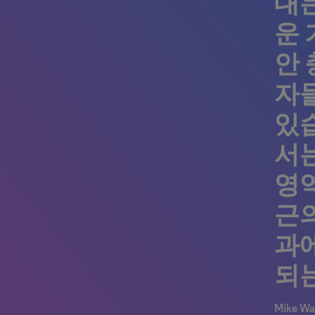
대는
운 
안 
자
있
서는
영
근의
과
되
Mike Wa