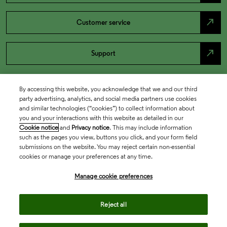
north_east
Customer service
north_east
Support
By accessing this website, you acknowledge that we and our third
party advertising, analytics, and social media partners use cookies
and similar technologies (“cookies”) to collect information about
you and your interactions with this website as detailed in our
Cookie notice
and
Privacy notice
. This may include information
such as the pages you view, buttons you click, and your form field
submissions on the website. You may reject certain non-essential
cookies or manage your preferences at any time.
Academia & Government
Manage cookie preferences
Life Sciences & Healthcare
Reject all