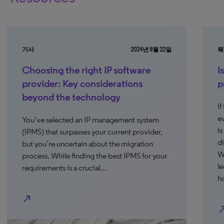
기사
2024년 8월 22일
웨
Choosing the right IP software
I
provider: Key considerations
p
beyond the technology
If
ev
You’ve selected an IP management system
is
(IPMS) that surpasses your current provider,
di
but you’re uncertain about the migration
Wh
process. While finding the best IPMS for your
le
requirements is a crucial…
ho
north_east
north_e