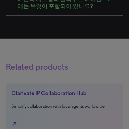
에는 무엇이 포함되어 있나요?
Related products
Clarivate IP Collaboration Hub
Simplify collaboration with local agents worldwide
north_east