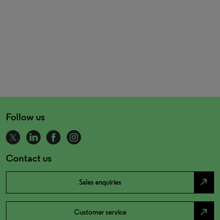
Follow us
Contact us
north_east
Sales enquiries
north_east
Customer service