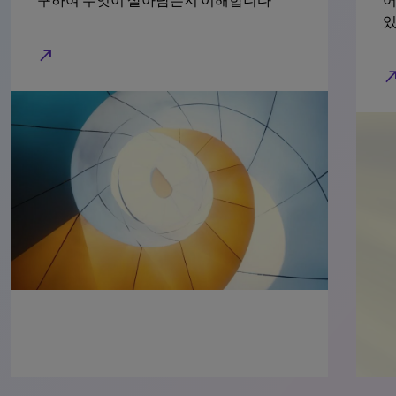
구하여 무엇이 살아남는지 이해합니다
어
있
north_east
north_e