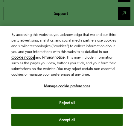
north_east
Support
By accessing this website, you acknowledge that we and our third
party advertising, analytics, and social media partners use cookies
and similar technologies (“cookies”) to collect information about
you and your interactions with this website as detailed in our
Cookie notice
and
Privacy notice
. This may include information
such as the pages you view, buttons you click, and your form field
submissions on the website. You may reject certain non-essential
cookies or manage your preferences at any time.
Academia & Government
Manage cookie preferences
Life Sciences & Healthcare
Reject all
Accept all
Intellectual Property