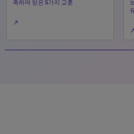
축하며 얻은 5가지 교훈
보
유
north_east
north_east
100% completed