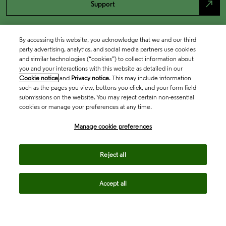
north_east
Support
By accessing this website, you acknowledge that we and our third
party advertising, analytics, and social media partners use cookies
and similar technologies (“cookies”) to collect information about
you and your interactions with this website as detailed in our
Cookie notice
and
Privacy notice
. This may include information
such as the pages you view, buttons you click, and your form field
submissions on the website. You may reject certain non-essential
cookies or manage your preferences at any time.
Academia & Government
Manage cookie preferences
Life Sciences & Healthcare
Reject all
Accept all
Intellectual Property
Company