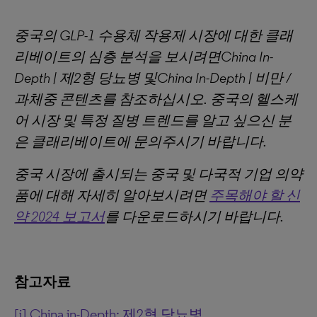
중국의 GLP-1
수용체
작용제
시장에
대한
클래
리베이트의
심층
분석을
보시려면China In-
Depth |
제2
형
당뇨병
및China In-Depth |
비만 /
과체중
콘텐츠를
참조하십시오.
중국의
헬스케
어
시장
및
특정
질병
트렌드를
알고
싶으신
분
은
클래리베이트에
문의주시기
바랍니다.
중국 시장에 출시되는 중국 및 다국적 기업 의약
품에 대해 자세히 알아보시려면
주목해야 할 신
약 2024 보고서
를 다운로드하시기 바랍니다.
참고자료
[i]
China in-Depth: 제2형 당뇨병