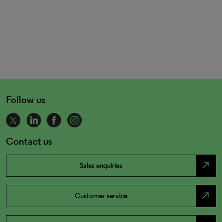
Follow us
Contact us
north_east
Sales enquiries
north_east
Customer service