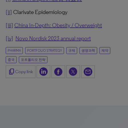
[ii]
Clarivate Epidemiology
[iii]
China In-Depth: Obesity / Overweight
[iv]
Novo Nordisk 2023 annual report
PHARMA
PORTFOLIO STRATEGY
규제
생명과학
제약
중국
포트폴리오 전략
content_copy
Copy link