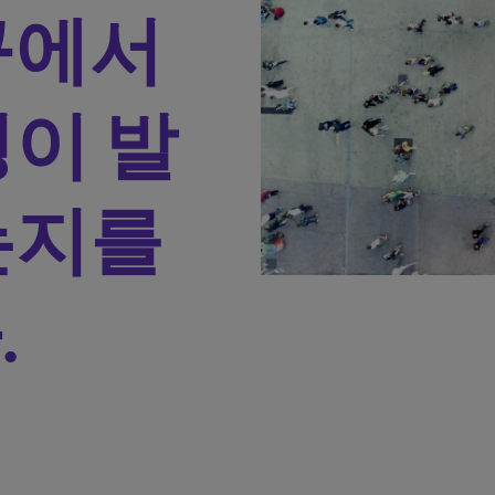
구에서
이 발
는지를
.