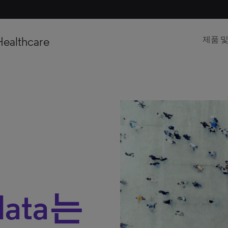
Healthcare
제품 
 data는