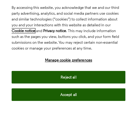
By accessing this website, you acknowledge that we and our third
party advertising, analytics, and social media partners use cookies
and similar technologies (“cookies”) to collect information about
you and your interactions with this website as detailed in our
Cookie notice
and
Privacy notice
. This may include information
such as the pages you view, buttons you click, and your form field
submissions on the website. You may reject certain non-essential
cookies or manage your preferences at any time.
Academia & Government
Manage cookie preferences
Life Sciences & Healthcare
Reject all
Accept all
Intellectual Property
Company