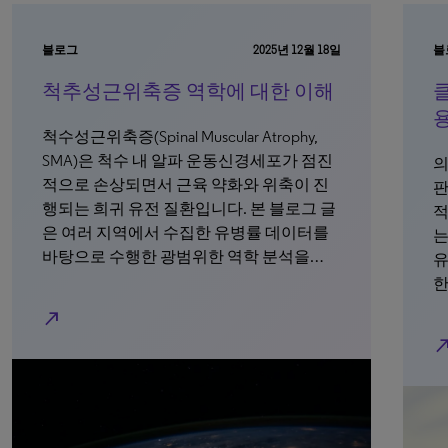
블로그
2025년 12월 18일
블
척추성근위축증 역학에 대한 이해
척수성근위축증(Spinal Muscular Atrophy,
SMA)은 척수 내 알파 운동신경세포가 점진
의
적으로 손상되면서 근육 약화와 위축이 진
판
행되는 희귀 유전 질환입니다. 본 블로그 글
적
은 여러 지역에서 수집한 유병률 데이터를
는
바탕으로 수행한 광범위한 역학 분석을…
유
한
north_east
north_e