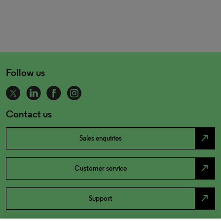
Follow us
Contact us
north_east
Sales enquiries
north_east
Customer service
north_east
Support