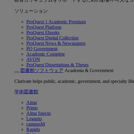
ソリューション
ProQuest 1 Academic Premium
ProQuest Platform
ProQuest Ebooks
ProQuest Digital Collection
ProQuest News & Newspapers
PQ Government
Academic Complete
AVON
ProQuest Dissertations & Theses
図書館ソフトウェア
Academia & Government
Clarivate helps public, academic, government, and specialty libr
学術図書館
Alma
Primo
Alma Specto
Leganto
campusM
Rapido