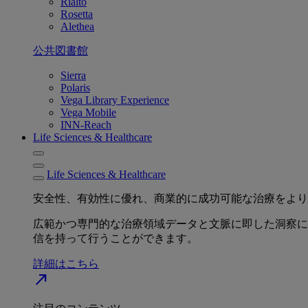
Rialto
Rosetta
Alethea
公共図書館
Sierra
Polaris
Vega Library Experience
Vega Mobile
INN-Reach
Life Sciences & Healthcare
Life Sciences & Healthcare
安全性、有効性に優れ、商業的に成功可能な治療をより
広範かつ専門的な治療領域データと文脈に即した洞察に
信を持って行うことができます。
詳細はこちら
north_east