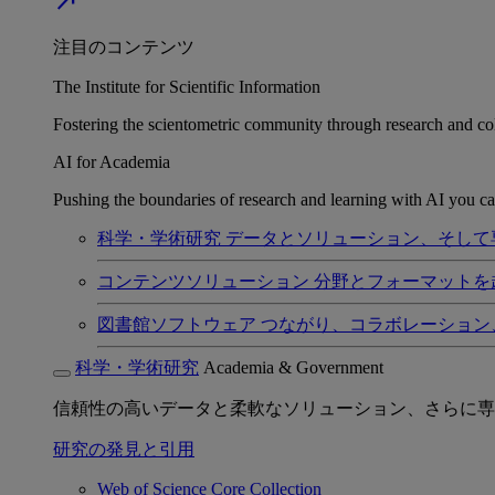
north_east
注目のコンテンツ
The Institute for Scientific Information
Fostering the scientometric community through research and col
AI for Academia
Pushing the boundaries of research and learning with AI you can
科学・学術研究
データとソリューション、そして
コンテンツソリューション
分野とフォーマットを
図書館ソフトウェア
つながり、コラボレーション
科学・学術研究
Academia & Government
信頼性の高いデータと柔軟なソリューション、さらに専
研究の発見と引用
Web of Science Core Collection