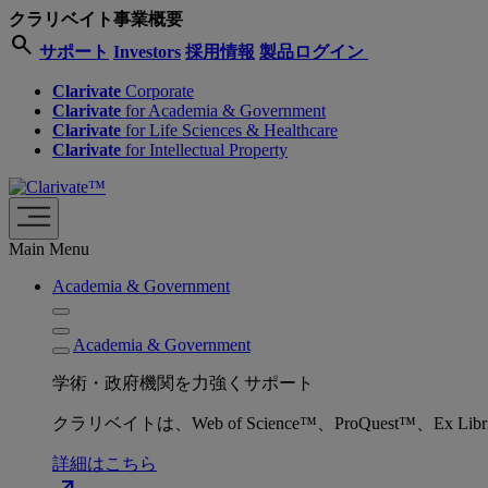
クラリベイト事業概要
search
サポート
Investors
採用情報
製品ログイン
Clarivate
Corporate
Clarivate
for Academia & Government
Clarivate
for Life Sciences & Healthcare
Clarivate
for Intellectual Property
Main Menu
Academia & Government
Academia & Government
学術・政府機関を力強くサポート
クラリベイトは、Web of Science™、ProQuest™
詳細はこちら