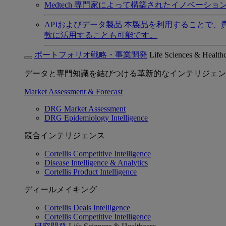
Medtech
専門家によって構築されたイノベーショ
APIおよびデータ製品
本製品を利用することで、
軟に活用することも可能です。
ポートフォリオ戦略・事業開発
Life Sciences & Health
データと専門知識を結びつける革新的なインテリジェン
Market Assessment & Forecast
DRG Market Assessment
DRG Epidemiology Intelligence
競合インテリジェンス
Cortellis Competitive Intelligence
Disease Intelligence & Analytics
Cortellis Product Intelligence
ディールメイキング
Cortellis Deals Intelligence
Cortellis Competitive Intelligence