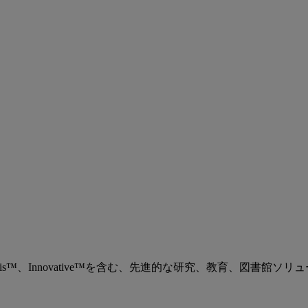
、Ex Libris™、Innovative™を含む、先進的な研究、教育、図書