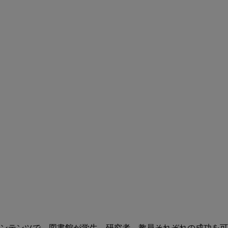
ンテンツで、図書館が学生、研究者、教員それぞれの成功を可