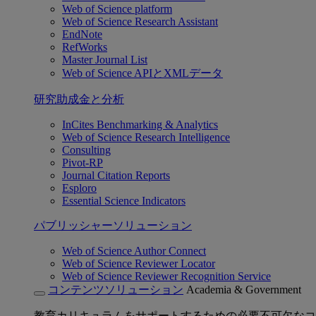
Web of Science platform
Web of Science Research Assistant
EndNote
RefWorks
Master Journal List
Web of Science APIとXMLデータ
研究助成金と分析
InCites Benchmarking & Analytics
Web of Science Research Intelligence
Consulting
Pivot-RP
Journal Citation Reports
Esploro
Essential Science Indicators
パブリッシャーソリューション
Web of Science Author Connect
Web of Science Reviewer Locator
Web of Science Reviewer Recognition Service
コンテンツソリューション
Academia & Government
教育カリキュラムをサポートするための必要不可欠なコ