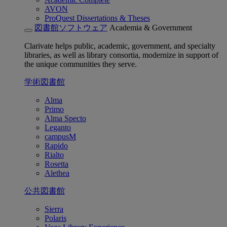
AVON
ProQuest Dissertations & Theses
図書館ソフトウェア
Academia & Government
Clarivate helps public, academic, government, and specialty
libraries, as well as library consortia, modernize in support of
the unique communities they serve.
学術図書館
Alma
Primo
Alma Specto
Leganto
campusM
Rapido
Rialto
Rosetta
Alethea
公共図書館
Sierra
Polaris