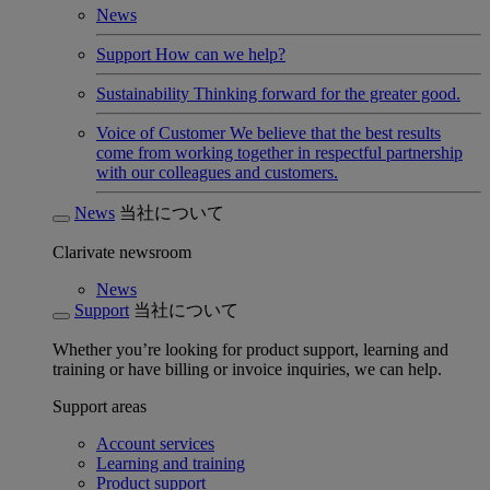
News
Support
How can we help?
Sustainability
Thinking forward for the greater good.
Voice of Customer
We believe that the best results
come from working together in respectful partnership
with our colleagues and customers.
News
当社について
Clarivate newsroom
News
Support
当社について
Whether you’re looking for product support, learning and
training or have billing or invoice inquiries, we can help.
Support areas
Account services
Learning and training
Product support