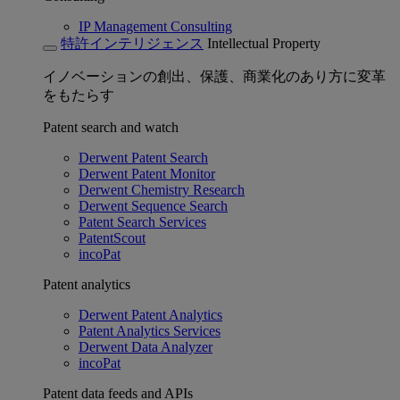
IP Management Consulting
特許インテリジェンス
Intellectual Property
イノベーションの創出、保護、商業化のあり方に変革
をもたらす
Patent search and watch
Derwent Patent Search
Derwent Patent Monitor
Derwent Chemistry Research
Derwent Sequence Search
Patent Search Services
PatentScout
incoPat
Patent analytics
Derwent Patent Analytics
Patent Analytics Services
Derwent Data Analyzer
incoPat
Patent data feeds and APIs