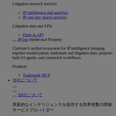
Litigation research services
IP intelligence and analytics
IP case law search services
Litigation data and APIs
Darts-ip API
IPOne
Intellectual Property
Clarivate’s unified ecosystem for IP intelligence bringing
together trusted patent, trademark and litigation data, purpose-
built AI agents, and connected workflows.
Products
Trademark MCP
当社について
当社について
革新的なインテリジェンスを提供する世界有数の情報
サービスプロバイダー