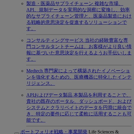
製造・医薬品サプライチェーン
複雑な市場、
API、規制データを実用的な洞察に変換し、効率
的なサプライチェーン管理と、医薬品製造におけ
る戦略的意思決定を促進するソリューションで
す。
コンサルティングサービス
当社の経験豊富な専
門コンサルタントチームは、お客様がより良い情
報に基づいた意思決定を行えるようお手伝いしま
す。
Medtech
専門家によって構築されたイノベーショ
ンを強化するための、医療機器に特化したインテ
リジェンス。
APIおよびデータ製品
本製品を利用することで、
貴社の既存のポータル、ダッシュボード、および
システムとクラリベイトのデータを円滑に統合で
き、特定の要件に応じて柔軟に活用することも可
能です。
ポートフォリオ戦略・事業開発
Life Sciences &