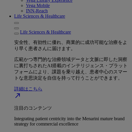
Vega Library Experience
Vega Mobile
INN-Reach
Life Sciences & Healthcare
Life Sciences & Healthcare
安全性、有効性に優れ、商業的に成功可能な治療をよ
り早く患者さんに届けます。
広範かつ専門的な治療領域データと文脈に即した洞察
に裏打ちされたAI搭載のインテリジェンス・プラット
フォームにより、課題を乗り越え、患者中心のスマー
トな意思決定を自信を持って行うことができます。
詳細はこちら
north_east
注目のコンテンツ
Integrating patient centricity into the Menarini mature brand
strategy for commercial excellence