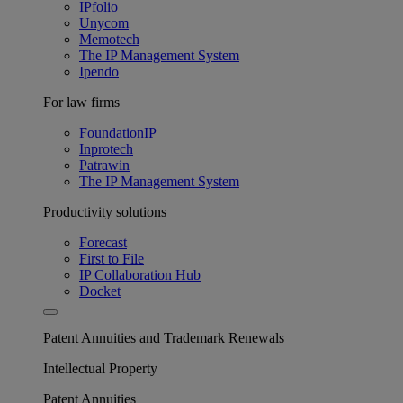
IPfolio
Unycom
Memotech
The IP Management System
Ipendo
For law firms
FoundationIP
Inprotech
Patrawin
The IP Management System
Productivity solutions
Forecast
First to File
IP Collaboration Hub
Docket
Patent Annuities and Trademark Renewals
Intellectual Property
Patent Annuities