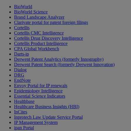
BioWorld
BioWorld Science
Brand Landscape Analyzer
Clarivate portal for patent foreign filings
Cortellis
Cortellis CMC Intelligence
Cortellis Drug Discovery Intelligence
Cortellis Product Intelligence
CPA Global Workbench
Darts-ip
Derwent Patent Analytics (formerly Innography)
Derwent Patent Search (formerly Derwent Innovation)
Dialog
DRG
EndNote
Envoy Portal for IP renewals
Epidemiology Intelligence
Essential Science Indicators
Healthbase
Healthcare Business Insights (HBI)
InCites
Inprotech Law Update Service Portal
IP Management System
ipan Portal