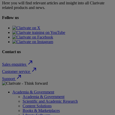
Here you will find relevant articles and insight into all Clarivate
related products and news.
Follow us
Contact us
north_east
Sales enquiries
north_east
Customer service
north_east
Support
Academia & Government
Academia & Government
Scientific and Academic Research
Content Solutions
Books & Marketplaces