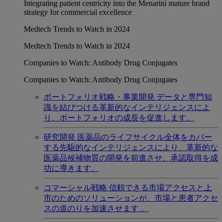
Integrating patient centricity into the Menarini mature brand
strategy for commercial excellence
Medtech Trends to Watch in 2024
Medtech Trends to Watch in 2024
Companies to Watch: Antibody Drug Conjugates
Companies to Watch: Antibody Drug Conjugates
ポートフォリオ戦略・事業開発
データと専門知
識を結びつける革新的なインテリジェンスによ
り、ポートフォリオの成長を促進します。
研究開発
医薬品のライフサイクル全体をカバー
する先駆的なインテリジェンスにより、革新的な
医薬品候補物質の開発を前進させ、承認取得を成
功に導きます。
コマーシャル戦略
信頼できる市場アクセスと上
市のためのソリューションが、市場と患者アクセ
スの道のりを加速させます 。