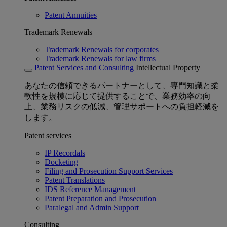
Patent Annuities
Trademark Renewals
Trademark Renewals for corporates
Trademark Renewals for law firms
Patent Services and Consulting
Intellectual Property
あなたの信頼できるパートナーとして、専門知識と柔
軟性を規模に応じて提供することで、業務効率の向
上、業務リスクの低減、管理サポートへの負担軽減を
します。
Patent services
IP Recordals
Docketing
Filing and Prosecution Support Services
Patent Translations
IDS Reference Management
Patent Preparation and Prosecution
Paralegal and Admin Support
Consulting