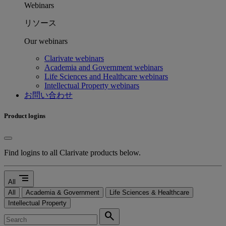
Webinars
リソース
Our webinars
Clarivate webinars
Academia and Government webinars
Life Sciences and Healthcare webinars
Intellectual Property webinars
お問い合わせ
Product logins
Find logins to all Clarivate products below.
segment
All
All
Academia & Government
Life Sciences & Healthcare
Intellectual Property
search