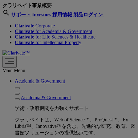
クラリベイト事業概要
search
サポート
Investors
採用情報
製品ログイン
Clarivate
Corporate
Clarivate
for Academia & Government
Clarivate
for Life Sciences & Healthcare
Clarivate
for Intellectual Property
Main Menu
Academia & Government
Academia & Government
学術・政府機関を力強くサポート
クラリベイトは、Web of Science™、ProQuest™、Ex
Libris™、Innovative™を含む、先進的な研究、教育、図
書館ソリューションの提供拠点です。