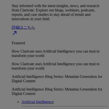
Stay informed with the latest insights, news, and research
from Clarivate. Explore our blogs, webinars, podcasts,
reports, and case studies to stay ahead of trends and
innovations in your field.
詳細はこちら
north_east
Featured
How Clarivate uses Artificial Intelligence you can trust to
transform your world
How Clarivate uses Artificial Intelligence you can trust to
transform your world
Artificial Intelligence Blog Series: Metadata Generation for
Digital Content
Artificial Intelligence Blog Series: Metadata Generation for
Digital Content
Artificial Intelligence