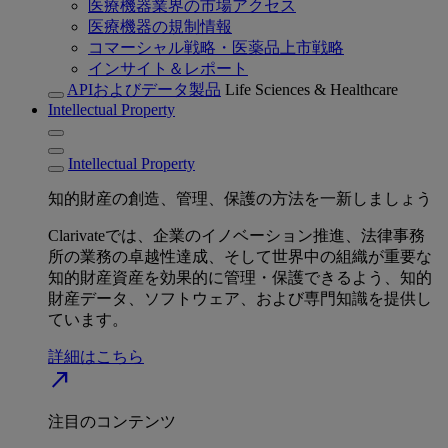
医療機器業界の市場アクセス
医療機器の規制情報
コマーシャル戦略・医薬品上市戦略
インサイト＆レポート
APIおよびデータ製品
Life Sciences & Healthcare
Intellectual Property
Intellectual Property
知的財産の創造、管理、保護の方法を一新しましょう
Clarivateでは、企業のイノベーション推進、法律事務
所の業務の卓越性達成、そして世界中の組織が重要な
知的財産資産を効果的に管理・保護できるよう、知的
財産データ、ソフトウェア、および専門知識を提供し
ています。
詳細はこちら
north_east
注目のコンテンツ