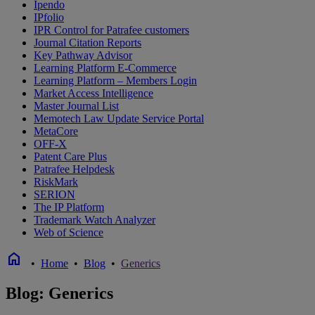
Ipendo
IPfolio
IPR Control for Patrafee customers
Journal Citation Reports
Key Pathway Advisor
Learning Platform E-Commerce
Learning Platform – Members Login
Market Access Intelligence
Master Journal List
Memotech Law Update Service Portal
MetaCore
OFF-X
Patent Care Plus
Patrafee Helpdesk
RiskMark
SERION
The IP Platform
Trademark Watch Analyzer
Web of Science
home
•
Home
•
Blog
•
Generics
Blog: Generics