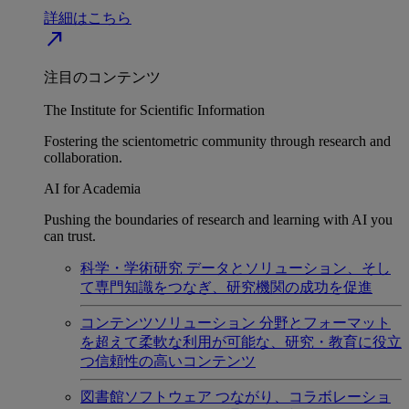
詳細はこちら
north_east
注目のコンテンツ
The Institute for Scientific Information
Fostering the scientometric community through research and
collaboration.
AI for Academia
Pushing the boundaries of research and learning with AI you
can trust.
科学・学術研究
データとソリューション、そし
て専門知識をつなぎ、研究機関の成功を促進
コンテンツソリューション
分野とフォーマット
を超えて柔軟な利用が可能な、研究・教育に役立
つ信頼性の高いコンテンツ
図書館ソフトウェア
つながり、コラボレーショ