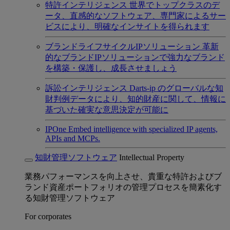
特許インテリジェンス
世界でトップクラスのデ
ータ、直感的なソフトウェア、専門家によるサー
ビスにより、明確なインサイトを得られます
ブランドライフサイクルIPソリューション
革新
的なブランドIPソリューションで強力なブランド
を構築・保護し、成長させましょう
訴訟インテリジェンス
Darts-ip のグローバルな知
財判例データにより、知的財産に関して、情報に
基づいた確実な意思決定が可能に
IPOne
Embed intelligence with specialized IP agents,
APIs and MCPs.
知財管理ソフトウェア
Intellectual Property
業務パフォーマンスを向上させ、貴重な特許およびブ
ランド資産ポートフォリオの管理プロセスを簡素化す
る知財管理ソフトウェア
For corporates