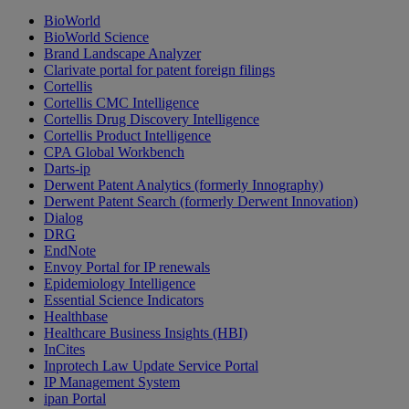
BioWorld
BioWorld Science
Brand Landscape Analyzer
Clarivate portal for patent foreign filings
Cortellis
Cortellis CMC Intelligence
Cortellis Drug Discovery Intelligence
Cortellis Product Intelligence
CPA Global Workbench
Darts-ip
Derwent Patent Analytics (formerly Innography)
Derwent Patent Search (formerly Derwent Innovation)
Dialog
DRG
EndNote
Envoy Portal for IP renewals
Epidemiology Intelligence
Essential Science Indicators
Healthbase
Healthcare Business Insights (HBI)
InCites
Inprotech Law Update Service Portal
IP Management System
ipan Portal