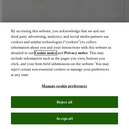
By accessing this website, you acknowledge that we and our
third party advertising, analytics, and social media partners use
cookies and similar technologies (“cookies”) to collect
information about you and your interactions with this website as
detailed in our
Cookie notice
and
Privacy notice
. This may
include information such as the pages you view, buttons you
click, and your form field submissions on the website. You may
reject certain non-essential cookies or manage your preferences
at any time.
Manage cookie preferences
Reject all
Accept all