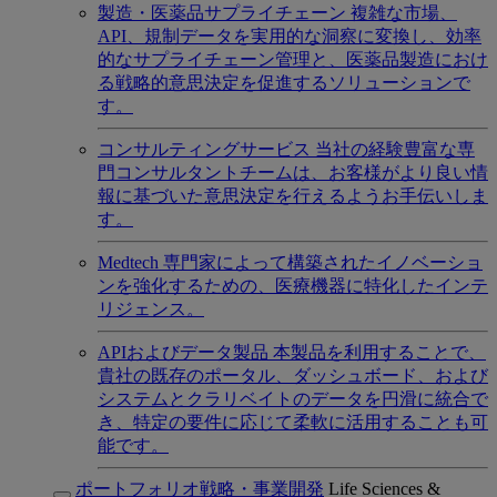
製造・医薬品サプライチェーン
複雑な市場、
API、規制データを実用的な洞察に変換し、効率
的なサプライチェーン管理と、医薬品製造におけ
る戦略的意思決定を促進するソリューションで
す。
コンサルティングサービス
当社の経験豊富な専
門コンサルタントチームは、お客様がより良い情
報に基づいた意思決定を行えるようお手伝いしま
す。
Medtech
専門家によって構築されたイノベーショ
ンを強化するための、医療機器に特化したインテ
リジェンス。
APIおよびデータ製品
本製品を利用することで、
貴社の既存のポータル、ダッシュボード、および
システムとクラリベイトのデータを円滑に統合で
き、特定の要件に応じて柔軟に活用することも可
能です。
ポートフォリオ戦略・事業開発
Life Sciences &