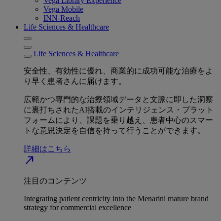
Vega Library Experience
Vega Mobile
INN-Reach
Life Sciences & Healthcare
Life Sciences & Healthcare
安全性、有効性に優れ、商業的に成功可能な治療をよ
り早く患者さんに届けます。
広範かつ専門的な治療領域データと文脈に即した洞察
に裏打ちされたAI搭載のインテリジェンス・プラット
フォームにより、課題を乗り越え、患者中心のスマー
トな意思決定を自信を持って行うことができます。
詳細はこちら
north_east
注目のコンテンツ
Integrating patient centricity into the Menarini mature brand
strategy for commercial excellence