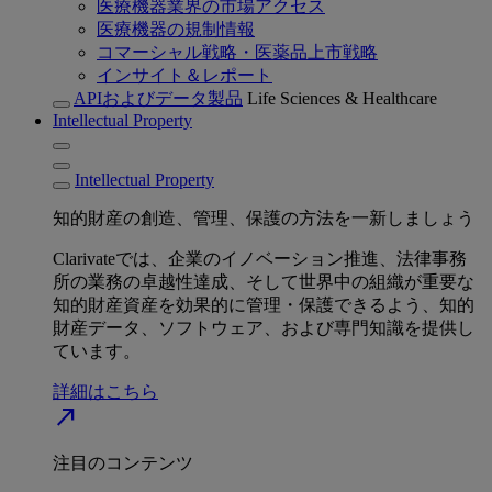
医療機器業界の市場アクセス
医療機器の規制情報
コマーシャル戦略・医薬品上市戦略
インサイト＆レポート
APIおよびデータ製品
Life Sciences & Healthcare
Intellectual Property
Intellectual Property
知的財産の創造、管理、保護の方法を一新しましょう
Clarivateでは、企業のイノベーション推進、法律事務
所の業務の卓越性達成、そして世界中の組織が重要な
知的財産資産を効果的に管理・保護できるよう、知的
財産データ、ソフトウェア、および専門知識を提供し
ています。
詳細はこちら
north_east
注目のコンテンツ