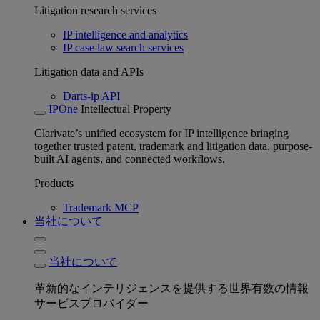
Litigation research services
IP intelligence and analytics
IP case law search services
Litigation data and APIs
Darts-ip API
IPOne
Intellectual Property
Clarivate’s unified ecosystem for IP intelligence bringing
together trusted patent, trademark and litigation data, purpose-
built AI agents, and connected workflows.
Products
Trademark MCP
当社について
当社について
革新的なインテリジェンスを提供する世界有数の情報
サービスプロバイダー