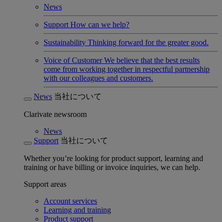
News
Support
How can we help?
Sustainability
Thinking forward for the greater good.
Voice of Customer
We believe that the best results
come from working together in respectful partnership
with our colleagues and customers.
News
当社について
Clarivate newsroom
News
Support
当社について
Whether you’re looking for product support, learning and
training or have billing or invoice inquiries, we can help.
Support areas
Account services
Learning and training
Product support