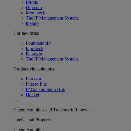
IPfolio
Unycom
Memotech
The IP Management System
Ipendo
For law firms
FoundationIP
Inprotech
Patrawin
The IP Management System
Productivity solutions
Forecast
First to File
IP Collaboration Hub
Docket
Patent Annuities and Trademark Renewals
Intellectual Property
Patent Annuities