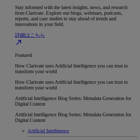
Stay informed with the latest insights, news, and research
from Clarivate. Explore our blogs, webinars, podcasts,
reports, and case studies to stay ahead of trends and
innovations in your field.
詳細はこちら
north_east
Featured
How Clarivate uses Artificial Intelligence you can trust to
transform your world
How Clarivate uses Artificial Intelligence you can trust to
transform your world
Artificial Intelligence Blog Series: Metadata Generation for
Digital Content
Artificial Intelligence Blog Series: Metadata Generation for
Digital Content
Artificial Intelligence