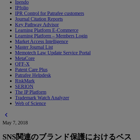
Ipendo
IPfolio
IPR Control for Patrafee customers
Journal Citation Reports
Key Pathway Advisor
Learning Platform E-Commerce
Learning Platform – Members Login
Market Access Intelligence
Master Journal List
Memotech Law Update Service Portal
MetaCore
OFF-X
Patent Care Plus
Patrafee Helpdesk
RiskMark
SERION
The IP Platform
Trademark Watch Analyzer
Web of Science
chevron_left
May 7, 2018
SNS関連のブランド保護におけるベス