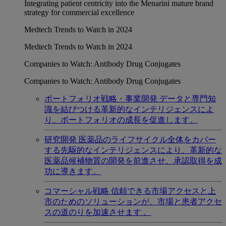
Integrating patient centricity into the Menarini mature brand
strategy for commercial excellence
Medtech Trends to Watch in 2024
Medtech Trends to Watch in 2024
Companies to Watch: Antibody Drug Conjugates
Companies to Watch: Antibody Drug Conjugates
ポートフォリオ戦略・事業開発
データと専門知
識を結びつける革新的なインテリジェンスによ
り、ポートフォリオの成長を促進します。
研究開発
医薬品のライフサイクル全体をカバー
する先駆的なインテリジェンスにより、革新的な
医薬品候補物質の開発を前進させ、承認取得を成
功に導きます。
コマーシャル戦略
信頼できる市場アクセスと上
市のためのソリューションが、市場と患者アクセ
スの道のりを加速させます 。