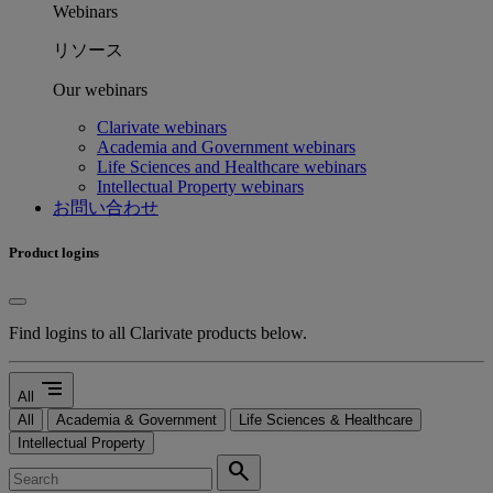
Webinars
リソース
Our webinars
Clarivate webinars
Academia and Government webinars
Life Sciences and Healthcare webinars
Intellectual Property webinars
お問い合わせ
Product logins
Find logins to all Clarivate products below.
segment
All
All
Academia & Government
Life Sciences & Healthcare
Intellectual Property
search