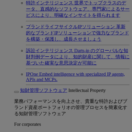
特許インテリジェンス
世界でトップクラスのデ
ータ、直感的なソフトウェア、専門家によるサー
ビスにより、明確なインサイトを得られます
ブランドライフサイクルIPソリューション
革新
的なブランドIPソリューションで強力なブランド
を構築・保護し、成長させましょう
訴訟インテリジェンス
Darts-ip のグローバルな知
財判例データにより、知的財産に関して、情報に
基づいた確実な意思決定が可能に
IPOne
Embed intelligence with specialized IP agents,
APIs and MCPs.
知財管理ソフトウェア
Intellectual Property
業務パフォーマンスを向上させ、貴重な特許およびブ
ランド資産ポートフォリオの管理プロセスを簡素化す
る知財管理ソフトウェア
For corporates