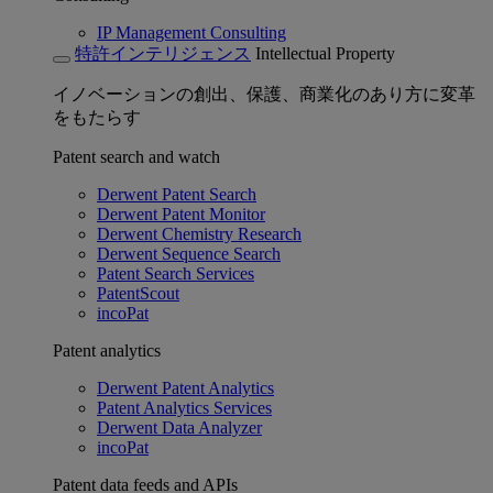
IP Management Consulting
特許インテリジェンス
Intellectual Property
イノベーションの創出、保護、商業化のあり方に変革
をもたらす
Patent search and watch
Derwent Patent Search
Derwent Patent Monitor
Derwent Chemistry Research
Derwent Sequence Search
Patent Search Services
PatentScout
incoPat
Patent analytics
Derwent Patent Analytics
Patent Analytics Services
Derwent Data Analyzer
incoPat
Patent data feeds and APIs