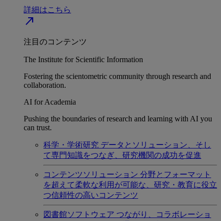
詳細はこちら
north_east
注目のコンテンツ
The Institute for Scientific Information
Fostering the scientometric community through research and
collaboration.
AI for Academia
Pushing the boundaries of research and learning with AI you
can trust.
科学・学術研究
データとソリューション、そし
て専門知識をつなぎ、研究機関の成功を促進
コンテンツソリューション
分野とフォーマット
を超えて柔軟な利用が可能な、研究・教育に役立
つ信頼性の高いコンテンツ
図書館ソフトウェア
つながり、コラボレーショ