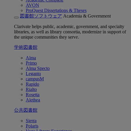
AVON
ProQuest Dissertations & Theses
図書館ソフトウェア
Academia & Government
Clarivate helps public, academic, government, and specialty
libraries, as well as library consortia, modernize in support of
the unique communities they serve.
学術図書館
Alma
Primo
Alma Specto
Leganto
campusM
Rapido
Rialto
Rosetta
Alethea
公共図書館
Sierra
Polaris