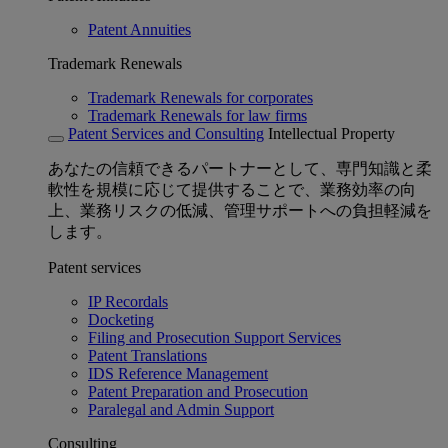
Patent Annuities
Trademark Renewals
Trademark Renewals for corporates
Trademark Renewals for law firms
Patent Services and Consulting
Intellectual Property
あなたの信頼できるパートナーとして、専門知識と柔
軟性を規模に応じて提供することで、業務効率の向
上、業務リスクの低減、管理サポートへの負担軽減を
します。
Patent services
IP Recordals
Docketing
Filing and Prosecution Support Services
Patent Translations
IDS Reference Management
Patent Preparation and Prosecution
Paralegal and Admin Support
Consulting