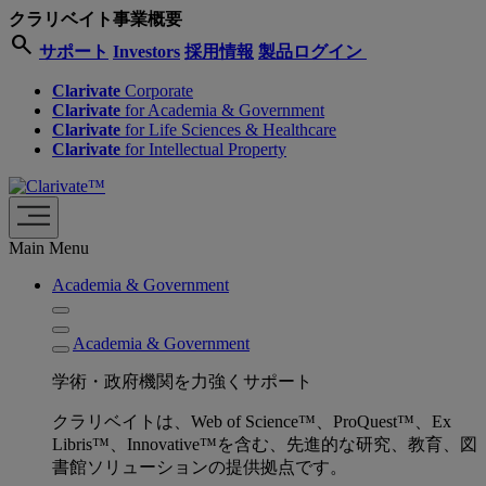
クラリベイト事業概要
search
サポート
Investors
採用情報
製品ログイン
Clarivate
Corporate
Clarivate
for Academia & Government
Clarivate
for Life Sciences & Healthcare
Clarivate
for Intellectual Property
Main Menu
Academia & Government
Academia & Government
学術・政府機関を力強くサポート
クラリベイトは、Web of Science™、ProQuest™、Ex
Libris™、Innovative™を含む、先進的な研究、教育、図
書館ソリューションの提供拠点です。